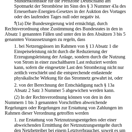
Stundenkontrakte für die Preiszone Deutschland am
Spotmarkt der Strombörse im Sinn des § 3 Nummer 43a des
Erneuerbare-Energien-Gesetzes in der Auktion des Vortages
oder des laufenden Tages null oder negativ ist.
4
(1a) Die Bundesregierung wird ermächtigt, durch
Rechtsverordnung ohne Zustimmung des Bundesrates in den in
Absatz 1 genannten Fällen und unter den in den Absätzen 3 bis 5
genannten Voraussetzungen zu regeln, dass
1.
bei Netzengpässen im Rahmen von § 13 Absatz 1 die
Einspeiseleistung nicht durch die Reduzierung der
Erzeugungsleistung der Anlage, sondern durch die Nutzung
von Strom in einer zuschaltbaren Last reduziert werden
kann, sofern die eingesetzte Last den Strombezug nicht nur
zeitlich verschiebt und die entsprechende entlastende
physikalische Wirkung für das Stromnetz gewahrt ist, oder
2.
von der Berechnung der Entschädigung nach § 13a
Absatz 2 Satz 3 Nummer 5 abgewichen werden kann.
(2) In der Rechtsverordnung können von den in den
Nummern 1 bis 3 genannten Vorschriften abweichende
Regelungen oder Regelungen zur Erstattung von Zahlungen im
Rahmen dieser Verordnung getroffen werden
1.
zur Erstattung von Netznutzungsentgelten oder einer
abweichenden Ermittlung der Netznutzungsentgelte durch
den Netzbetreiber bei einem Letztverbraucher, soweit es um