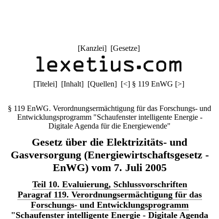
[
Kanzlei
] [
Gesetze
]
[
Titelei
] [
Inhalt
] [
Quellen
]
[
<
]
§ 119 EnWG
[
>
]
§ 119 EnWG. Verordnungsermächtigung für das Forschungs- und
Entwicklungsprogramm "Schaufenster intelligente Energie -
Digitale Agenda für die Energiewende"
Gesetz über die Elektrizitäts- und
Gasversorgung (Energiewirtschaftsgesetz -
EnWG) vom 7. Juli 2005
Teil 10. Evaluierung, Schlussvorschriften
Paragraf 119. Verordnungsermächtigung für das
Forschungs- und Entwicklungsprogramm
"Schaufenster intelligente Energie - Digitale Agenda