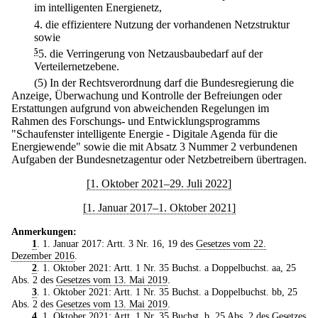
im intelligenten Energienetz,
4.
die effizientere Nutzung der vorhandenen Netzstruktur
sowie
5
5.
die Verringerung von Netzausbaubedarf auf der
Verteilernetzebene.
(5) In der Rechtsverordnung darf die Bundesregierung die
Anzeige, Überwachung und Kontrolle der Befreiungen oder
Erstattungen aufgrund von abweichenden Regelungen im
Rahmen des Forschungs- und Entwicklungsprogramms
"Schaufenster intelligente Energie - Digitale Agenda für die
Energiewende" sowie die mit Absatz 3 Nummer 2 verbundenen
Aufgaben der Bundesnetzagentur oder Netzbetreibern übertragen.
[1. Oktober 2021–29. Juli 2022]
[1. Januar 2017–1. Oktober 2021]
Anmerkungen:
1
. 1. Januar 2017: Artt. 3 Nr. 16, 19 des
Gesetzes vom 22.
Dezember 2016
.
2
. 1. Oktober 2021: Artt. 1 Nr. 35 Buchst. a Doppelbuchst. aa, 25
Abs. 2 des
Gesetzes vom 13. Mai 2019
.
3
. 1. Oktober 2021: Artt. 1 Nr. 35 Buchst. a Doppelbuchst. bb, 25
Abs. 2 des
Gesetzes vom 13. Mai 2019
.
4
. 1. Oktober 2021: Artt. 1 Nr. 35 Buchst. b, 25 Abs. 2 des
Gesetzes