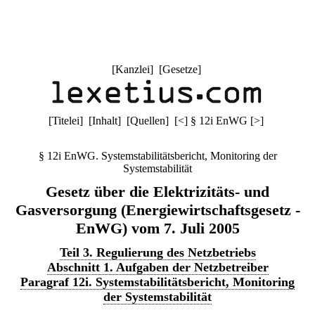
[
Kanzlei
] [
Gesetze
]
[
Titelei
] [
Inhalt
] [
Quellen
]
[
<
]
§ 12i EnWG
[
>
]
§ 12i EnWG. Systemstabilitätsbericht, Monitoring der
Systemstabilität
Gesetz über die Elektrizitäts- und
Gasversorgung (Energiewirtschaftsgesetz -
EnWG) vom 7. Juli 2005
Teil 3. Regulierung des Netzbetriebs
Abschnitt 1. Aufgaben der Netzbetreiber
Paragraf 12i. Systemstabilitätsbericht, Monitoring
der Systemstabilität