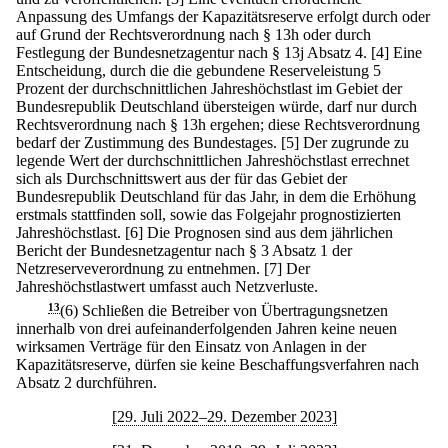
Anpassung des Umfangs der Kapazitätsreserve erfolgt durch oder
auf Grund der Rechtsverordnung nach § 13h oder durch
Festlegung der Bundesnetzagentur nach § 13j Absatz 4.
[4] Eine
Entscheidung, durch die die gebundene Reserveleistung 5
Prozent der durchschnittlichen Jahreshöchstlast im Gebiet der
Bundesrepublik Deutschland übersteigen würde, darf nur durch
Rechtsverordnung nach § 13h ergehen; diese Rechtsverordnung
bedarf der Zustimmung des Bundestages.
[5] Der zugrunde zu
legende Wert der durchschnittlichen Jahreshöchstlast errechnet
sich als Durchschnittswert aus der für das Gebiet der
Bundesrepublik Deutschland für das Jahr, in dem die Erhöhung
erstmals stattfinden soll, sowie das Folgejahr prognostizierten
Jahreshöchstlast.
[6] Die Prognosen sind aus dem jährlichen
Bericht der Bundesnetzagentur nach § 3 Absatz 1 der
Netzreserveverordnung zu entnehmen.
[7] Der
Jahreshöchstlastwert umfasst auch Netzverluste.
13
(6) Schließen die Betreiber von Übertragungsnetzen
innerhalb von drei aufeinanderfolgenden Jahren keine neuen
wirksamen Verträge für den Einsatz von Anlagen in der
Kapazitätsreserve, dürfen sie keine Beschaffungsverfahren nach
Absatz 2 durchführen.
[29. Juli 2022–29. Dezember 2023]