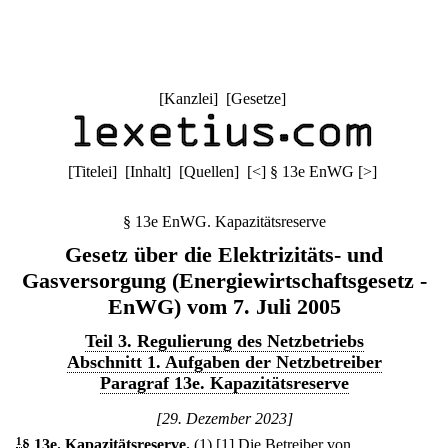
[
Kanzlei
] [
Gesetze
]
[
Titelei
] [
Inhalt
] [
Quellen
]
[
<
]
§ 13e EnWG
[
>
]
§ 13e EnWG. Kapazitätsreserve
Gesetz über die Elektrizitäts- und
Gasversorgung (Energiewirtschaftsgesetz -
EnWG) vom 7. Juli 2005
Teil 3. Regulierung des Netzbetriebs
Abschnitt 1. Aufgaben der Netzbetreiber
Paragraf 13e. Kapazitätsreserve
[29. Dezember 2023]
1
§ 13e
.
Kapazitätsreserve.
(1)
[1] Die Betreiber von