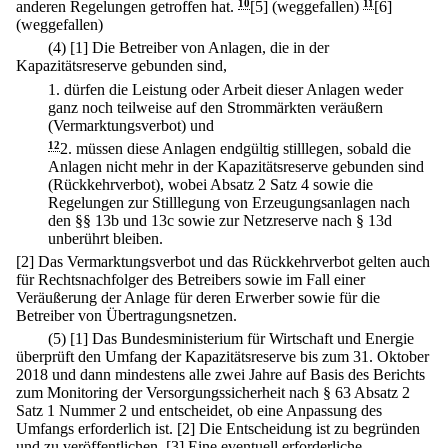
anderen Regelungen getroffen hat.
10
[5] (weggefallen)
11
[6]
(weggefallen)
(4)
[1] Die Betreiber von Anlagen, die in der
Kapazitätsreserve gebunden sind,
1.
dürfen die Leistung oder Arbeit dieser Anlagen weder
ganz noch teilweise auf den Strommärkten veräußern
(Vermarktungsverbot) und
12
2.
müssen diese Anlagen endgültig stilllegen, sobald die
Anlagen nicht mehr in der Kapazitätsreserve gebunden sind
(Rückkehrverbot), wobei Absatz 2 Satz 4 sowie die
Regelungen zur Stilllegung von Erzeugungsanlagen nach
den §§ 13b und 13c sowie zur Netzreserve nach § 13d
unberührt bleiben.
[2] Das Vermarktungsverbot und das Rückkehrverbot gelten auch
für Rechtsnachfolger des Betreibers sowie im Fall einer
Veräußerung der Anlage für deren Erwerber sowie für die
Betreiber von Übertragungsnetzen.
(5)
[1] Das Bundesministerium für Wirtschaft und Energie
überprüft den Umfang der Kapazitätsreserve bis zum 31. Oktober
2018 und dann mindestens alle zwei Jahre auf Basis des Berichts
zum Monitoring der Versorgungssicherheit nach § 63 Absatz 2
Satz 1 Nummer 2 und entscheidet, ob eine Anpassung des
Umfangs erforderlich ist.
[2] Die Entscheidung ist zu begründen
und zu veröffentlichen.
[3] Eine eventuell erforderliche