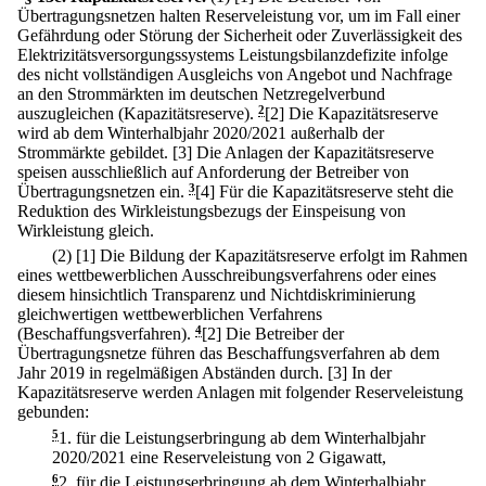
Übertragungsnetzen halten Reserveleistung vor, um im Fall einer
Gefährdung oder Störung der Sicherheit oder Zuverlässigkeit des
Elektrizitätsversorgungssystems Leistungsbilanzdefizite infolge
des nicht vollständigen Ausgleichs von Angebot und Nachfrage
an den Strommärkten im deutschen Netzregelverbund
auszugleichen (Kapazitätsreserve).
2
[2] Die Kapazitätsreserve
wird ab dem Winterhalbjahr 2020/2021 außerhalb der
Strommärkte gebildet.
[3] Die Anlagen der Kapazitätsreserve
speisen ausschließlich auf Anforderung der Betreiber von
Übertragungsnetzen ein.
3
[4] Für die Kapazitätsreserve steht die
Reduktion des Wirkleistungsbezugs der Einspeisung von
Wirkleistung gleich.
(2)
[1] Die Bildung der Kapazitätsreserve erfolgt im Rahmen
eines wettbewerblichen Ausschreibungsverfahrens oder eines
diesem hinsichtlich Transparenz und Nichtdiskriminierung
gleichwertigen wettbewerblichen Verfahrens
(Beschaffungsverfahren).
4
[2] Die Betreiber der
Übertragungsnetze führen das Beschaffungsverfahren ab dem
Jahr 2019 in regelmäßigen Abständen durch.
[3] In der
Kapazitätsreserve werden Anlagen mit folgender Reserveleistung
gebunden:
5
1.
für die Leistungserbringung ab dem Winterhalbjahr
2020/2021 eine Reserveleistung von 2 Gigawatt,
6
2.
für die Leistungserbringung ab dem Winterhalbjahr