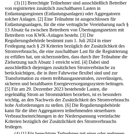
(3)
[1] Berechtigte Teilnehmer sind ausschließlich Betreiber
von registrierten zusätzlich zuschaltbaren Lasten in
Entlastungsregionen (Entlastungsanlagen) oder Aggregatoren
solcher Anlagen.
[2] Eine Teilnahme ist ausgeschlossen für
Entlastungsanlagen, für die eine vertragliche Vereinbarung nach §
13 Absatz 6a zwischen Betreibern von Übertragungsnetzen mit
Betreibern von KWK-Anlagen besteht.
[3] Die
Regulierungsbehörde bestimmt zum 1. Juli 2024 in einer
Festlegung nach § 29 Kriterien bezüglich der Zusätzlichkeit des
Stromverbrauchs, die eine zuschaltbare Last für die Registrierung
zu erfüllen hat, um sicherzustellen, dass durch ihre Teilnahme die
Zielsetzung nach Absatz 1 erreicht wird.
[4] Dabei sind
ausschließlich diejenigen zusätzlichen Stromverbräuche zu
berücksichtigen, die in ihrer Fahrweise flexibel sind und zur
Transformation zu einem treibhausgasneutralen, zuverlässigen,
sicheren und bezahlbaren Energieversorgungssystem beitragen.
[5] Für am 29. Dezember 2023 bestehende Lasten, die
regelmäßig Strom an Strommärkten beziehen, ist es besonders
wichtig, an den Nachweis der Zusätzlichkeit des Stromverbrauchs
hohe Anforderungen zu stellen.
[6] Die Regulierungsbehörde
kann für die über Aggregatoren teilnehmenden steuerbaren
Verbrauchseinrichtungen in der Niederspannung vereinfachte
Kriterien bezüglich der Zusätzlichkeit des Stromverbrauchs
festlegen.
(4)
[1] Für berechtigte Teilnehmer mit einer oder mehreren