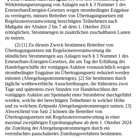
Wirkleistungserzeugung von Anlagen nach § 3 Nummer 1 des
ErneuerbareEnergien-Gesetzes wegen strombedingter Engpässe
zu verringern, müssen Betreiber von Übertragungsnetzen mit
Regelzonenverantwortung berechtigten Teilnehmern nach
Maßgabe der Absätze 2 bis 7 ab dem 1. Oktober 2024
ermöglichen, Strommengen in zusätzlichen zuschaltbaren Lasten
zu nutzen.
(2)
[1] Zu diesem Zweck bestimmen Betreiber von
Übertragungsnetzen mit Regelzonenverantwortung die
stündlichen Strommengen aus Anlagen nach § 3 Nummer 1 des
Erneuerbare-Energien-Gesetzes, die am Tag der Erfüllung der
Handelsgeschäfte der vortägigen Auktion voraussichtlich wegen
strombedingter Engpässe im Übertragungsnetz reduziert werden
müssten (Abregelungsstrommengen).
[2] Sie bestimmen durch
tägliche wettbewerbliche Ausschreibungen, die frühestens zwei
Tage und spätestens zwei Stunden vor Handelsschluss der
vortägigen Auktion am Spotmarkt einer Strombörse durchgeführt
werden, welche der berechtigten Teilnehmer in welcher Höhe
und zu welchem Zeitpunkt Abregelungsstrommengen nutzen.
[3]
Abweichend von Satz 2 können die Betreiber von
Übertragungsnetzen mit Regelzonenverantwortung in einer
maximal zweijährigen Erprobungsphase ab dem 1. Oktober 2024
die Zuteilung der Abregelungsstrommengen durch ein
vereinfachtes pauschaliertes Zuteilungsverfahren bestimmen.