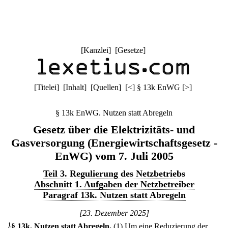
[
Kanzlei
] [
Gesetze
]
[
Titelei
] [
Inhalt
] [
Quellen
]
[
<
]
§ 13k EnWG
[
>
]
§ 13k EnWG. Nutzen statt Abregeln
Gesetz über die Elektrizitäts- und
Gasversorgung (Energiewirtschaftsgesetz -
EnWG) vom 7. Juli 2005
Teil 3. Regulierung des Netzbetriebs
Abschnitt 1. Aufgaben der Netzbetreiber
Paragraf 13k. Nutzen statt Abregeln
[23. Dezember 2025]
1
§ 13k
.
Nutzen statt Abregeln.
(1) Um eine Reduzierung der