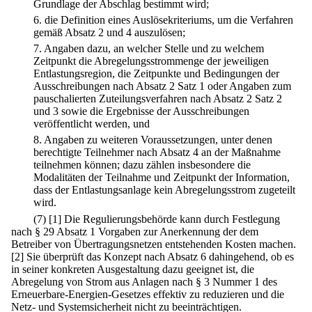
Grundlage der Abschlag bestimmt wird;
6.
die Definition eines Auslösekriteriums, um die Verfahren
gemäß Absatz 2 und 4 auszulösen;
7.
Angaben dazu, an welcher Stelle und zu welchem
Zeitpunkt die Abregelungsstrommenge der jeweiligen
Entlastungsregion, die Zeitpunkte und Bedingungen der
Ausschreibungen nach Absatz 2 Satz 1 oder Angaben zum
pauschalierten Zuteilungsverfahren nach Absatz 2 Satz 2
und 3 sowie die Ergebnisse der Ausschreibungen
veröffentlicht werden, und
8.
Angaben zu weiteren Voraussetzungen, unter denen
berechtigte Teilnehmer nach Absatz 4 an der Maßnahme
teilnehmen können; dazu zählen insbesondere die
Modalitäten der Teilnahme und Zeitpunkt der Information,
dass der Entlastungsanlage kein Abregelungsstrom zugeteilt
wird.
(7)
[1] Die Regulierungsbehörde kann durch Festlegung
nach § 29 Absatz 1 Vorgaben zur Anerkennung der dem
Betreiber von Übertragungsnetzen entstehenden Kosten machen.
[2] Sie überprüft das Konzept nach Absatz 6 dahingehend, ob es
in seiner konkreten Ausgestaltung dazu geeignet ist, die
Abregelung von Strom aus Anlagen nach § 3 Nummer 1 des
Erneuerbare-Energien-Gesetzes effektiv zu reduzieren und die
Netz- und Systemsicherheit nicht zu beeinträchtigen.