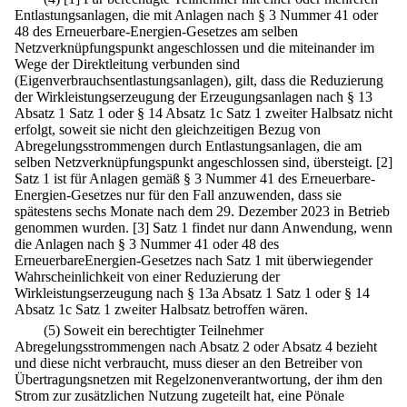
Entlastungsanlagen, die mit Anlagen nach § 3 Nummer 41 oder
48 des Erneuerbare-Energien-Gesetzes am selben
Netzverknüpfungspunkt angeschlossen und die miteinander im
Wege der Direktleitung verbunden sind
(Eigenverbrauchsentlastungsanlagen), gilt, dass die Reduzierung
der Wirkleistungserzeugung der Erzeugungsanlagen nach § 13
Absatz 1 Satz 1 oder § 14 Absatz 1c Satz 1 zweiter Halbsatz nicht
erfolgt, soweit sie nicht den gleichzeitigen Bezug von
Abregelungsstrommengen durch Entlastungsanlagen, die am
selben Netzverknüpfungspunkt angeschlossen sind, übersteigt.
[2]
Satz 1 ist für Anlagen gemäß § 3 Nummer 41 des Erneuerbare-
Energien-Gesetzes nur für den Fall anzuwenden, dass sie
spätestens sechs Monate nach dem 29. Dezember 2023 in Betrieb
genommen wurden.
[3] Satz 1 findet nur dann Anwendung, wenn
die Anlagen nach § 3 Nummer 41 oder 48 des
ErneuerbareEnergien-Gesetzes nach Satz 1 mit überwiegender
Wahrscheinlichkeit von einer Reduzierung der
Wirkleistungserzeugung nach § 13a Absatz 1 Satz 1 oder § 14
Absatz 1c Satz 1 zweiter Halbsatz betroffen wären.
(5) Soweit ein berechtigter Teilnehmer
Abregelungsstrommengen nach Absatz 2 oder Absatz 4 bezieht
und diese nicht verbraucht, muss dieser an den Betreiber von
Übertragungsnetzen mit Regelzonenverantwortung, der ihm den
Strom zur zusätzlichen Nutzung zugeteilt hat, eine Pönale