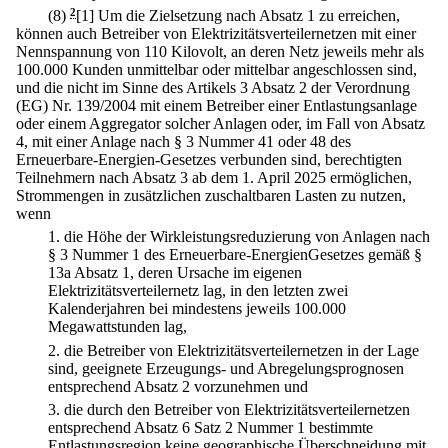
(8)
2
[1] Um die Zielsetzung nach Absatz 1 zu erreichen,
können auch Betreiber von Elektrizitätsverteilernetzen mit einer
Nennspannung von 110 Kilovolt, an deren Netz jeweils mehr als
100.000 Kunden unmittelbar oder mittelbar angeschlossen sind,
und die nicht im Sinne des Artikels 3 Absatz 2 der Verordnung
(EG) Nr. 139/2004 mit einem Betreiber einer Entlastungsanlage
oder einem Aggregator solcher Anlagen oder, im Fall von Absatz
4, mit einer Anlage nach § 3 Nummer 41 oder 48 des
Erneuerbare-Energien-Gesetzes verbunden sind, berechtigten
Teilnehmern nach Absatz 3 ab dem 1. April 2025 ermöglichen,
Strommengen in zusätzlichen zuschaltbaren Lasten zu nutzen,
wenn
1.
die Höhe der Wirkleistungsreduzierung von Anlagen nach
§ 3 Nummer 1 des Erneuerbare-EnergienGesetzes gemäß §
13a Absatz 1, deren Ursache im eigenen
Elektrizitätsverteilernetz lag, in den letzten zwei
Kalenderjahren bei mindestens jeweils 100.000
Megawattstunden lag,
2.
die Betreiber von Elektrizitätsverteilernetzen in der Lage
sind, geeignete Erzeugungs- und Abregelungsprognosen
entsprechend Absatz 2 vorzunehmen und
3.
die durch den Betreiber von Elektrizitätsverteilernetzen
entsprechend Absatz 6 Satz 2 Nummer 1 bestimmte
Entlastungsregion keine geographische Überschneidung mit