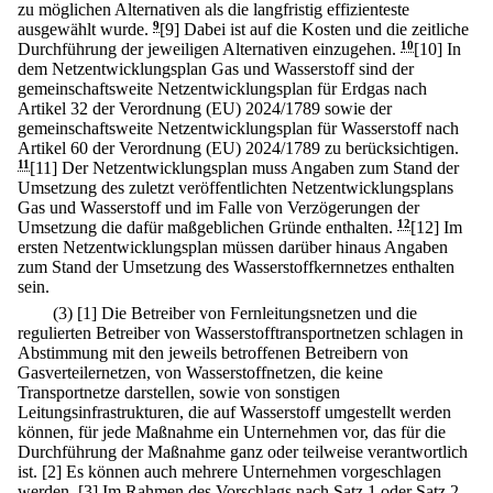
zu möglichen Alternativen als die langfristig effizienteste
ausgewählt wurde.
9
[9] Dabei ist auf die Kosten und die zeitliche
Durchführung der jeweiligen Alternativen einzugehen.
10
[10] In
dem Netzentwicklungsplan Gas und Wasserstoff sind der
gemeinschaftsweite Netzentwicklungsplan für Erdgas nach
Artikel 32 der Verordnung (EU) 2024/1789 sowie der
gemeinschaftsweite Netzentwicklungsplan für Wasserstoff nach
Artikel 60 der Verordnung (EU) 2024/1789 zu berücksichtigen.
11
[11] Der Netzentwicklungsplan muss Angaben zum Stand der
Umsetzung des zuletzt veröffentlichten Netzentwicklungsplans
Gas und Wasserstoff und im Falle von Verzögerungen der
Umsetzung die dafür maßgeblichen Gründe enthalten.
12
[12] Im
ersten Netzentwicklungsplan müssen darüber hinaus Angaben
zum Stand der Umsetzung des Wasserstoffkernnetzes enthalten
sein.
(3)
[1] Die Betreiber von Fernleitungsnetzen und die
regulierten Betreiber von Wasserstofftransportnetzen schlagen in
Abstimmung mit den jeweils betroffenen Betreibern von
Gasverteilernetzen, von Wasserstoffnetzen, die keine
Transportnetze darstellen, sowie von sonstigen
Leitungsinfrastrukturen, die auf Wasserstoff umgestellt werden
können, für jede Maßnahme ein Unternehmen vor, das für die
Durchführung der Maßnahme ganz oder teilweise verantwortlich
ist.
[2] Es können auch mehrere Unternehmen vorgeschlagen
werden.
[3] Im Rahmen des Vorschlags nach Satz 1 oder Satz 2