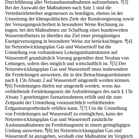
Durchführung aller Netzausbaumaßnahmen aufzunehmen.
3
[3]
Bei der Auswahl der Maßnahmen nach Satz 1 sind die
Verteilnetzbetreiber angemessen zu beteiligen, ebenso ist der
Umsetzung der klimapolitischen Ziele der Bundesregierung sowie
der Versorgungssicherheit in besonderer Weise Rechnung zu
tragen; bei den Maßnahmen zur Schaffung eines bundesweiten
Wasserstoffnetzes ist überdies das Ziel einer preisgünstigen
Energieversorgung in besonderer Weise zur berücksichtigen.
4
[4]
Im Netzentwicklungsplan Gas und Wasserstoff hat die
Umstellung von vorhandenen Leitungsinfrastrukturen auf
Wasserstoff grundsätzlich Vorrang gegenüber dem Neubau von
Leitungen, sofern dies möglich und wirtschaftlich ist.
5
[5] Der
Netzentwicklungsplan Gas und Wasserstoff muss insbesondere
die Fernleitungen ausweisen, die in den Betrachtungszeiträumen
nach § 15b Absatz 2 auf Wasserstoff umgestellt werden können.
6
[6] Fernleitungen dürfen nur umgestellt werden, wenn das
verbleibende Fernleitungsnetz die Anforderungen des nach § 15b
Absatz 5 genehmigten Szenariorahmens erfüllt und die zum
Zeitpunkt der Umstellung voraussichtlich verbleibenden
Erdgastransportbedarfe erfüllen kann.
7
[7] Um die Umstellung
von Fernleitungen auf Wasserstoff zu ermöglichen, kann der
Netzentwicklungsplan Gas und Wasserstoff zusätzliche
Ausbaumaßnahmen im Fernleitungsnetz in einem geringfügigen
Umfang ausweisen.
8
[8] Im Netzentwicklungsplan Gas und
Wasserstoff ist anzugeben, weshalb eine Maßnahme im Vergleich