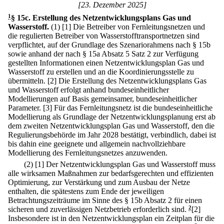
[23. Dezember 2025]
1
§ 15c
.
Erstellung des Netzentwicklungsplans Gas und
Wasserstoff.
(1)
[1] Die Betreiber von Fernleitungsnetzen und
die regulierten Betreiber von Wasserstofftransportnetzen sind
verpflichtet, auf der Grundlage des Szenariorahmens nach § 15b
sowie anhand der nach § 15a Absatz 5 Satz 2 zur Verfügung
gestellten Informationen einen Netzentwicklungsplan Gas und
Wasserstoff zu erstellen und an die Koordinierungsstelle zu
übermitteln.
[2] Die Erstellung des Netzentwicklungsplans Gas
und Wasserstoff erfolgt anhand bundeseinheitlicher
Modellierungen auf Basis gemeinsamer, bundeseinheitlicher
Parameter.
[3] Für das Fernleitungsnetz ist die bundeseinheitliche
Modellierung als Grundlage der Netzentwicklungsplanung erst ab
dem zweiten Netzentwicklungsplan Gas und Wasserstoff, den die
Regulierungsbehörde im Jahr 2028 bestätigt, verbindlich, dabei ist
bis dahin eine geeignete und allgemein nachvollziehbare
Modellierung des Fernleitungsnetzes anzuwenden.
(2)
[1] Der Netzentwicklungsplan Gas und Wasserstoff muss
alle wirksamen Maßnahmen zur bedarfsgerechten und effizienten
Optimierung, zur Verstärkung und zum Ausbau der Netze
enthalten, die spätestens zum Ende der jeweiligen
Betrachtungszeiträume im Sinne des § 15b Absatz 2 für einen
sicheren und zuverlässigen Netzbetrieb erforderlich sind.
2
[2]
Insbesondere ist in den Netzentwicklungsplan ein Zeitplan für die