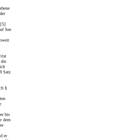
sebene
 der
[5]
auf See
oweit
rist
 die
ich
89 Satz
ch §
ten
e
m
ee bis
er dem
ee
d er