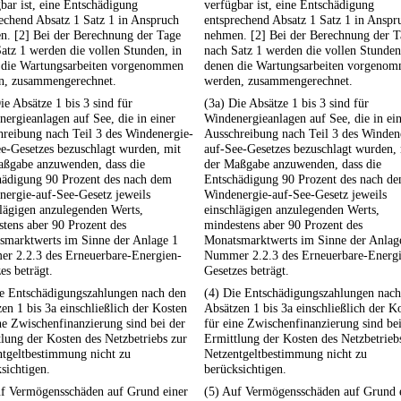
bar ist, eine Entschädigung
verfügbar ist, eine Entschädigung
echend Absatz 1 Satz 1 in Anspruch
entsprechend Absatz 1 Satz 1 in Anspr
n. [2] Bei der Berechnung der Tage
nehmen. [2] Bei der Berechnung der T
atz 1 werden die vollen Stunden, in
nach Satz 1 werden die vollen Stunden
 die Wartungsarbeiten vorgenommen
denen die Wartungsarbeiten vorgeno
n, zusammengerechnet.
werden, zusammengerechnet.
ie Absätze 1 bis 3 sind für
(3a) Die Absätze 1 bis 3 sind für
ergieanlagen auf See, die in einer
Windenergieanlagen auf See, die in ei
reibung nach Teil 3 des Windenergie-
Ausschreibung nach Teil 3 des Winden
e-Gesetzes bezuschlagt wurden, mit
auf-See-Gesetzes bezuschlagt wurden,
aßgabe anzuwenden, dass die
der Maßgabe anzuwenden, dass die
hädigung 90 Prozent des nach dem
Entschädigung 90 Prozent des nach d
ergie-auf-See-Gesetz jeweils
Windenergie-auf-See-Gesetz jeweils
lägigen anzulegenden Werts,
einschlägigen anzulegenden Werts,
tens aber 90 Prozent des
mindestens aber 90 Prozent des
smarktwerts im Sinne der Anlage 1
Monatsmarktwerts im Sinne der Anlag
r 2.2.3 des Erneuerbare-Energien-
Nummer 2.2.3 des Erneuerbare-Energ
es beträgt.
Gesetzes beträgt.
ie Entschädigungszahlungen nach den
(4) Die Entschädigungszahlungen nach
en 1 bis 3a einschließlich der Kosten
Absätzen 1 bis 3a einschließlich der K
ne Zwischenfinanzierung sind bei der
für eine Zwischenfinanzierung sind bei
lung der Kosten des Netzbetriebs zur
Ermittlung der Kosten des Netzbetrieb
ntgeltbestimmung nicht zu
Netzentgeltbestimmung nicht zu
sichtigen.
berücksichtigen.
uf Vermögensschäden auf Grund einer
(5) Auf Vermögensschäden auf Grund 