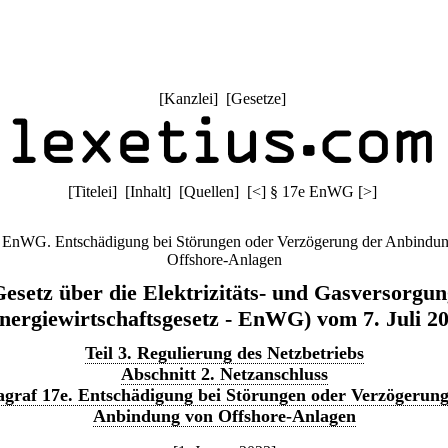
[
Kanzlei
] [
Gesetze
]
[
Titelei
] [
Inhalt
] [
Quellen
]
[
<
]
§ 17e EnWG
[
>
]
 EnWG. Entschädigung bei Störungen oder Verzögerung der Anbindu
Offshore-Anlagen
esetz über die Elektrizitäts- und Gasversorgu
nergiewirtschaftsgesetz - EnWG) vom 7. Juli 2
Teil 3. Regulierung des Netzbetriebs
Abschnitt 2. Netzanschluss
agraf 17e. Entschädigung bei Störungen oder Verzögerung
Anbindung von Offshore-Anlagen