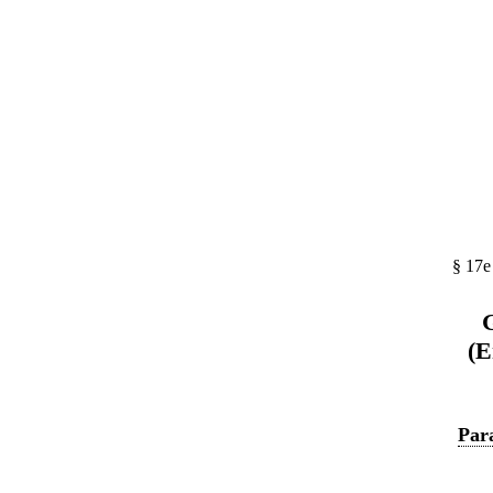
§ 17e
G
(E
Par