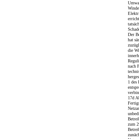
Umwan
Winde
Elektr
errich
tatsäc
Schad
Der Be
hat sä
zuzüg
die Wi
innerh
Reguli
nach F
techni
herges
1 des 
entsp
verbin
17d Ab
Fertig
Netza
unbed
Betrei
zum 2
Betrei
zunäch