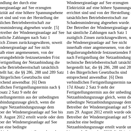
dlung der durch eine
Windenergieanlage auf See erzeugten
nergieanlage auf See erzeugten
Elektrizität auf eine höhere Spannung
izität auf eine höhere Spannungsebene
errichtet sind und von der Herstellung
tet sind und von der Herstellung der
tatsächlichen Betriebsbereitschaft zur
hlichen Betriebsbereitschaft zur
Schadensminderung abgesehen wurde. 
ensminderung abgesehen wurde. [5]
Der Betreiber der Windenergieanlage 
treiber der Windenergieanlage auf See
hat sämtliche Zahlungen nach Satz 1
mtliche Zahlungen nach Satz 1
zuzüglich Zinsen zurückzugewähren, s
lich Zinsen zurückzugewähren, soweit
die Windenergieanlage auf See nicht
ndenergieanlage auf See nicht
innerhalb einer angemessenen, von der
alb einer angemessenen, von der
Regulierungsbehörde festzusetzenden F
erungsbehörde festzusetzenden Frist
nach Fertigstellung der Netzanbindung
ertigstellung der Netzanbindung die
technische Betriebsbereitschaft tatsächl
sche Betriebsbereitschaft tatsächlich
hergestellt hat; die §§ 286, 288 und 2
tellt hat; die §§ 286, 288 und 289 Satz
1 des Bürgerlichen Gesetzbuchs sind
Bürgerlichen Gesetzbuchs sind
entsprechend anwendbar. [6] Dem
rechend anwendbar. [6] Dem
verbindlichen Fertigstellungstermin na
dlichen Fertigstellungstermin nach §
17d Absatz 2 Satz 9 steht der
satz 2 Satz 9 steht der
Fertigstellungstermin aus der unbeding
stellungstermin aus der unbedingten
Netzanbindungszusage gleich, wenn di
nbindungszusage gleich, wenn die
unbedingte Netzanbindungszusage de
ingte Netzanbindungszusage dem
Betreiber der Windenergieanlage auf S
ber der Windenergieanlage auf See bis
zum 29. August 2012 erteilt wurde od
9. August 2012 erteilt wurde oder dem
Betreiber der Windenergieanlage auf S
ber der Windenergieanlage auf See
zunächst eine bedingte
st eine bedingte
Netzanbindungszusage erteilt wurde un