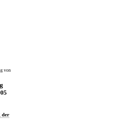
ng von
ng
005
 der