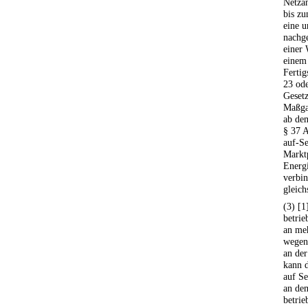
Netzan
bis zu
eine 
nachge
einer 
einem
Fertig
23 ode
Gesetz
Maßga
ab de
§ 37 
auf-Se
Markt
Energi
verbin
gleich
(3) [1
betrie
an me
wegen
an der
kann d
auf Se
an de
betrie