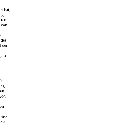
rt hat,
lage
eten
 von
e
 des
l der
 pro
ht
ung
auf
 von
von
 See
 See