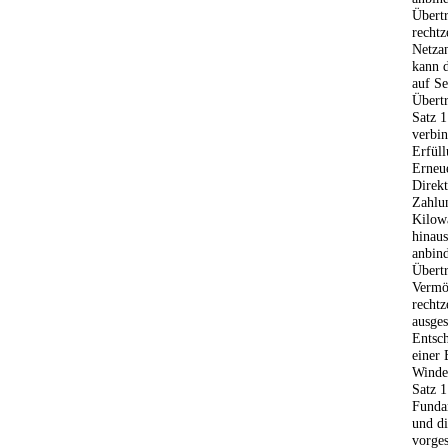
Übertr
rechtz
Netzan
kann d
auf S
Übert
Satz 
verbin
Erfüll
Erneue
Direk
Zahlun
Kilowa
hinaus
anbind
Übertr
Vermö
rechtz
ausges
Entsch
einer 
Winde
Satz 
Funda
und di
vorge