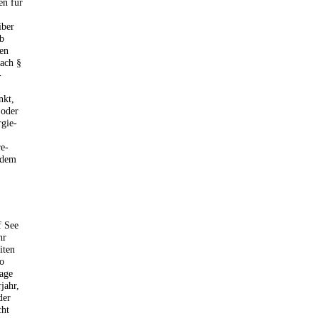
en für
iber
ab
en
nach §
-
nkt,
 oder
gie-
e-
 dem
f See
hr
iten
so
lage
jahr,
der
cht