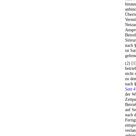
hinaus
anbind
Übertr
Vermö
Netzan
Anspru
Betrei
Störun
nach 
ist Sa
gelte
(2) [1
betrie
nicht 
zu dem
nach 
Satz 4
der W
Zeitpu
Betrie
auf Se
nach 
Fertig
entspr
verlan
anbind