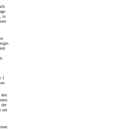
uch
age
, in
mmen
ner
ergie-
 mit
em
e 1
ien-
 den
osten
 der
s zur
einer