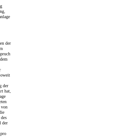
ng
ung,
anlage
en der
im
spruch
 dem
r
Soweit
g der
rt hat,
lage
eten
 von
die
 des
l der
 pro