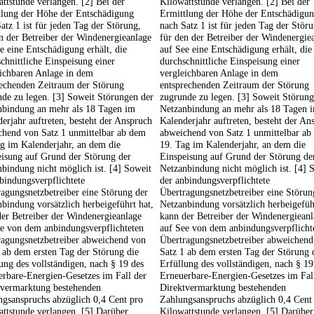
ttstunde verlangen. [2] Bei der
Kilowattstunde verlangen. [2] Bei der
tlung der Höhe der Entschädigung
Ermittlung der Höhe der Entschädigu
atz 1 ist für jeden Tag der Störung,
nach Satz 1 ist für jeden Tag der Stör
n der Betreiber der Windenergieanlage
für den der Betreiber der Windenergie
e eine Entschädigung erhält, die
auf See eine Entschädigung erhält, die
chnittliche Einspeisung einer
durchschnittliche Einspeisung einer
eichbaren Anlage in dem
vergleichbaren Anlage in dem
rechenden Zeitraum der Störung
entsprechenden Zeitraum der Störung
de zu legen. [3] Soweit Störungen der
zugrunde zu legen. [3] Soweit Störung
nbindung an mehr als 18 Tagen im
Netzanbindung an mehr als 18 Tagen 
erjahr auftreten, besteht der Anspruch
Kalenderjahr auftreten, besteht der An
chend von Satz 1 unmittelbar ab dem
abweichend von Satz 1 unmittelbar ab
g im Kalenderjahr, an dem die
19. Tag im Kalenderjahr, an dem die
eisung auf Grund der Störung der
Einspeisung auf Grund der Störung de
bindung nicht möglich ist. [4] Soweit
Netzanbindung nicht möglich ist. [4] 
bindungsverpflichtete
der anbindungsverpflichtete
agungsnetzbetreiber eine Störung der
Übertragungsnetzbetreiber eine Störun
bindung vorsätzlich herbeigeführt hat,
Netzanbindung vorsätzlich herbeigefüh
er Betreiber der Windenergieanlage
kann der Betreiber der Windenergiean
ee von dem anbindungsverpflichteten
auf See von dem anbindungsverpflicht
ragungsnetzbetreiber abweichend von
Übertragungsnetzbetreiber abweichend
 ab dem ersten Tag der Störung die
Satz 1 ab dem ersten Tag der Störung 
ung des vollständigen, nach § 19 des
Erfüllung des vollständigen, nach § 19
rbare-Energien-Gesetzes im Fall der
Erneuerbare-Energien-Gesetzes im Fal
tvermarktung bestehenden
Direktvermarktung bestehenden
gsanspruchs abzüglich 0,4 Cent pro
Zahlungsanspruchs abzüglich 0,4 Cent
ttstunde verlangen. [5] Darüber
Kilowattstunde verlangen. [5] Darüber