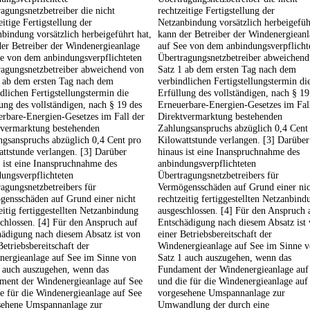
agungsnetzbetreiber die nicht
rechtzeitige Fertigstellung der
eitige Fertigstellung der
Netzanbindung vorsätzlich herbeigefüh
bindung vorsätzlich herbeigeführt hat,
kann der Betreiber der Windenergiean
er Betreiber der Windenergieanlage
auf See von dem anbindungsverpflicht
ee von dem anbindungsverpflichteten
Übertragungsnetzbetreiber abweichend
ragungsnetzbetreiber abweichend von
Satz 1 ab dem ersten Tag nach dem
1 ab dem ersten Tag nach dem
verbindlichen Fertigstellungstermin di
dlichen Fertigstellungstermin die
Erfüllung des vollständigen, nach § 19
ung des vollständigen, nach § 19 des
Erneuerbare-Energien-Gesetzes im Fal
rbare-Energien-Gesetzes im Fall der
Direktvermarktung bestehenden
tvermarktung bestehenden
Zahlungsanspruchs abzüglich 0,4 Cent
gsanspruchs abzüglich 0,4 Cent pro
Kilowattstunde verlangen. [3] Darüber
ttstunde verlangen. [3] Darüber
hinaus ist eine Inanspruchnahme des
 ist eine Inanspruchnahme des
anbindungsverpflichteten
ungsverpflichteten
Übertragungsnetzbetreibers für
agungsnetzbetreibers für
Vermögensschäden auf Grund einer nic
gensschäden auf Grund einer nicht
rechtzeitig fertiggestellten Netzanbind
eitig fertiggestellten Netzanbindung
ausgeschlossen. [4] Für den Anspruch 
chlossen. [4] Für den Anspruch auf
Entschädigung nach diesem Absatz ist
ädigung nach diesem Absatz ist von
einer Betriebsbereitschaft der
Betriebsbereitschaft der
Windenergieanlage auf See im Sinne 
nergieanlage auf See im Sinne von
Satz 1 auch auszugehen, wenn das
1 auch auszugehen, wenn das
Fundament der Windenergieanlage auf
ment der Windenergieanlage auf See
und die für die Windenergieanlage auf
e für die Windenergieanlage auf See
vorgesehene Umspannanlage zur
sehene Umspannanlage zur
Umwandlung der durch eine