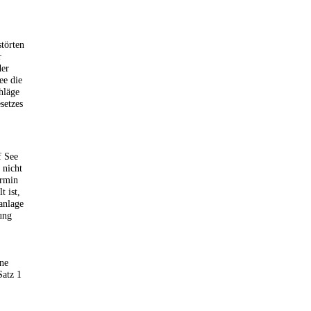
törten
r
der
ee die
hläge
setzes
f See
 nicht
ermin
t ist,
anlage
ung
ine
Satz 1