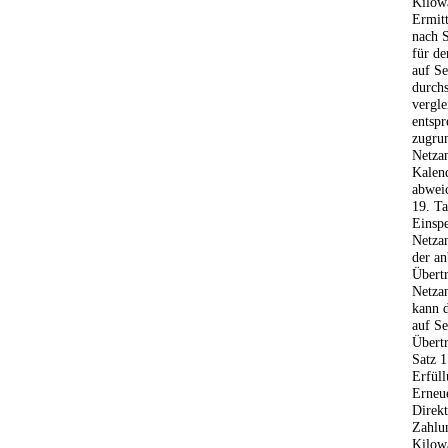
Kilowa
Ermit
nach S
für de
auf Se
durchs
vergl
entsp
zugrun
Netza
Kalend
abwei
19. Ta
Einsp
Netzan
der an
Übertr
Netzan
kann d
auf S
Übert
Satz 1
Erfüll
Erneue
Direk
Zahlun
Kilowa