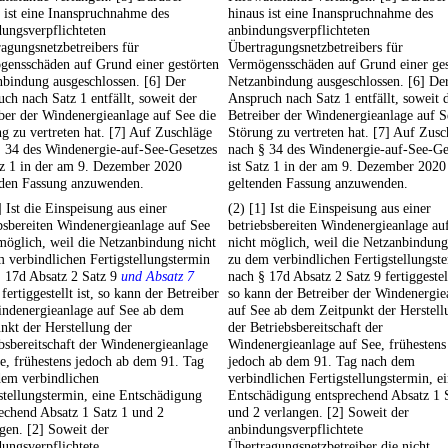
 ist eine Inanspruchnahme des
hinaus ist eine Inanspruchnahme des
ungsverpflichteten
anbindungsverpflichteten
agungsnetzbetreibers für
Übertragungsnetzbetreibers für
gensschäden auf Grund einer gestörten
Vermögensschäden auf Grund einer ges
bindung ausgeschlossen. [6] Der
Netzanbindung ausgeschlossen. [6] De
ch nach Satz 1 entfällt, soweit der
Anspruch nach Satz 1 entfällt, soweit 
ber der Windenergieanlage auf See die
Betreiber der Windenergieanlage auf S
g zu vertreten hat. [7] Auf Zuschläge
Störung zu vertreten hat. [7] Auf Zusc
§ 34 des Windenergie-auf-See-Gesetzes
nach § 34 des Windenergie-auf-See-Ge
tz 1 in der am 9. Dezember 2020
ist Satz 1 in der am 9. Dezember 2020
nden Fassung anzuwenden.
geltenden Fassung anzuwenden.
] Ist die Einspeisung aus einer
(2) [1] Ist die Einspeisung aus einer
bsbereiten Windenergieanlage auf See
betriebsbereiten Windenergieanlage au
möglich, weil die Netzanbindung nicht
nicht möglich, weil die Netzanbindung
 verbindlichen Fertigstellungstermin
zu dem verbindlichen Fertigstellungst
§ 17d Absatz 2 Satz 9
und Absatz 7
nach § 17d Absatz 2 Satz 9 fertiggestell
fertiggestellt ist, so kann der Betreiber
so kann der Betreiber der Windenergie
indenergieanlage auf See ab dem
auf See ab dem Zeitpunkt der Herstell
nkt der Herstellung der
der Betriebsbereitschaft der
bsbereitschaft der Windenergieanlage
Windenergieanlage auf See, frühestens
e, frühestens jedoch ab dem 91. Tag
jedoch ab dem 91. Tag nach dem
dem verbindlichen
verbindlichen Fertigstellungstermin, e
stellungstermin, eine Entschädigung
Entschädigung entsprechend Absatz 1 
echend Absatz 1 Satz 1 und 2
und 2 verlangen. [2] Soweit der
gen. [2] Soweit der
anbindungsverpflichtete
ungsverpflichtete
Übertragungsnetzbetreiber die nicht