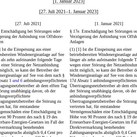
[1. Januar 2023]
[27. Juli 2021–1. Januar 2023]
[27. Juli 2021]
[1. Januar 2021]
 Entschädigung bei Störungen oder
§ 17e. Entschädigung bei Störungen o
gerung der Anbindung von Offshore-
Verzögerung der Anbindung von Offsh
en
Anlagen
] Ist die Einspeisung aus einer
(1) [1] Ist die Einspeisung aus einer
bsbereiten Windenergieanlage auf See
betriebsbereiten Windenergieanlage au
 als zehn aufeinander folgende Tage
länger als zehn aufeinander folgende 
 einer Störung der Netzanbindung
wegen einer Störung der Netzanbindu
möglich, so kann der Betreiber der
nicht möglich, so kann der Betreiber d
nergieanlage auf See von dem nach §
Windenergieanlage auf See von dem n
bsatz 1
und 6
anbindungsverpflichteten
17d Absatz 1 anbindungsverpflichteten
agungsnetzbetreiber ab dem elften Tag
Übertragungsnetzbetreiber ab dem elft
törung unabhängig davon, ob der
der Störung unabhängig davon, ob der
ungsverpflichtete
anbindungsverpflichtete
agungsnetzbetreiber die Störung zu
Übertragungsnetzbetreiber die Störung
ten hat, für entstandene
vertreten hat, für entstandene
gensschäden eine Entschädigung in
Vermögensschäden eine Entschädigung
von 90 Prozent des nach § 19 des
Höhe von 90 Prozent des nach § 19 de
rbare-Energien-Gesetzes im Fall der
Erneuerbare-Energien-Gesetzes im Fal
tvermarktung bestehenden
Direktvermarktung bestehenden
gsanspruchs abzüglich 0,4 Cent pro
Zahlungsanspruchs abzüglich 0,4 Cent