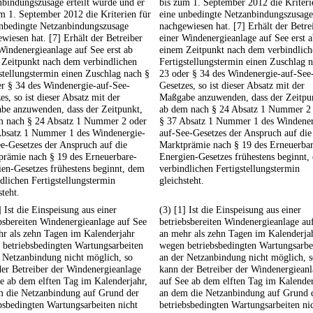
bindungszusage erteilt wurde und er
bis zum 1. September 2012 die Kriteri
m 1. September 2012 die Kriterien für
eine unbedingte Netzanbindungszusage
unbedingte Netzanbindungszusage
nachgewiesen hat. [7] Erhält der Betre
wiesen hat. [7] Erhält der Betreiber
einer Windenergieanlage auf See erst 
Windenergieanlage auf See erst ab
einem Zeitpunkt nach dem verbindlich
 Zeitpunkt nach dem verbindlichen
Fertigstellungstermin einen Zuschlag 
stellungstermin einen Zuschlag nach §
23 oder § 34 des Windenergie-auf-See
r § 34 des Windenergie-auf-See-
Gesetzes, so ist dieser Absatz mit der
es, so ist dieser Absatz mit der
Maßgabe anzuwenden, dass der Zeitpu
be anzuwenden, dass der Zeitpunkt,
ab dem nach § 24 Absatz 1 Nummer 2
m nach § 24 Absatz 1 Nummer 2 oder
§ 37 Absatz 1 Nummer 1 des Windener
Absatz 1 Nummer 1 des Windenergie-
auf-See-Gesetzes der Anspruch auf die
e-Gesetzes der Anspruch auf die
Marktprämie nach § 19 des Erneuerbar
prämie nach § 19 des Erneuerbare-
Energien-Gesetzes frühestens beginnt,
en-Gesetzes frühestens beginnt, dem
verbindlichen Fertigstellungstermin
dlichen Fertigstellungstermin
gleichsteht.
steht.
] Ist die Einspeisung aus einer
(3) [1] Ist die Einspeisung aus einer
bsbereiten Windenergieanlage auf See
betriebsbereiten Windenergieanlage au
hr als zehn Tagen im Kalenderjahr
an mehr als zehn Tagen im Kalenderja
 betriebsbedingten Wartungsarbeiten
wegen betriebsbedingten Wartungsarbe
 Netzanbindung nicht möglich, so
an der Netzanbindung nicht möglich, 
er Betreiber der Windenergieanlage
kann der Betreiber der Windenergiean
e ab dem elften Tag im Kalenderjahr,
auf See ab dem elften Tag im Kalender
m die Netzanbindung auf Grund der
an dem die Netzanbindung auf Grund 
bsbedingten Wartungsarbeiten nicht
betriebsbedingten Wartungsarbeiten ni