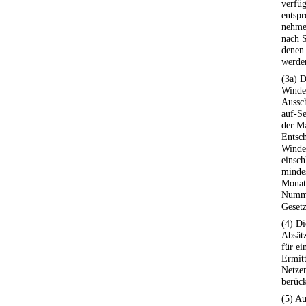
verfüg
entspr
nehme
nach S
denen
werde
(3a) D
Winden
Aussch
auf-Se
der M
Entsc
Winden
einsch
mindes
Monat
Numme
Gesetz
(4) D
Absätz
für ei
Ermitt
Netze
berück
(5) A