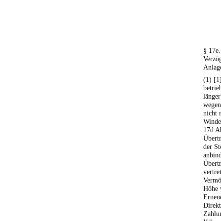
§ 17e.
Verzö
Anlag
(1) [1
betrie
länger
wegen
nicht 
Winde
17d A
Übertr
der S
anbind
Übertr
vertre
Vermö
Höhe 
Erneue
Direk
Zahlun