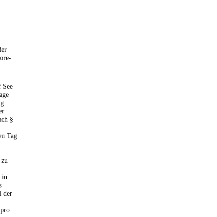
der
ore-
f See
Tage
ng
er
ach §
en Tag
 zu
 in
s
l der
 pro