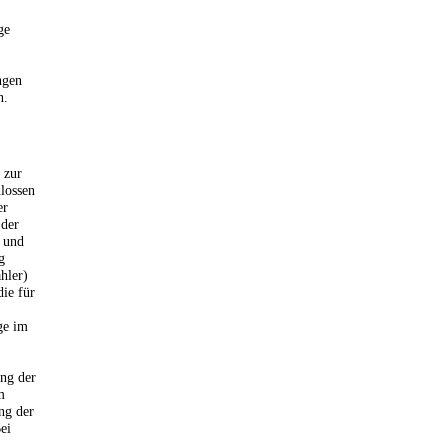
ge
ngen
n.
 zur
lossen
er
 der
 und
g
hler)
die für
ge im
ung der
m
ng der
ei