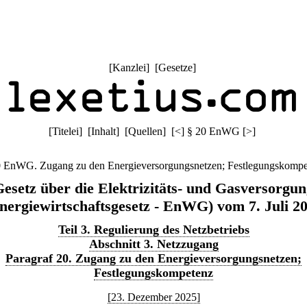
[
Kanzlei
] [
Gesetze
]
[
Titelei
] [
Inhalt
] [
Quellen
]
[
<
]
§ 20 EnWG
[
>
]
0 EnWG. Zugang zu den Energieversorgungsnetzen; Festlegungskompe
esetz über die Elektrizitäts- und Gasversorgu
nergiewirtschaftsgesetz - EnWG) vom 7. Juli 2
Teil 3. Regulierung des Netzbetriebs
Abschnitt 3. Netzzugang
Paragraf 20. Zugang zu den Energieversorgungsnetzen;
Festlegungskompetenz
[23. Dezember 2025]