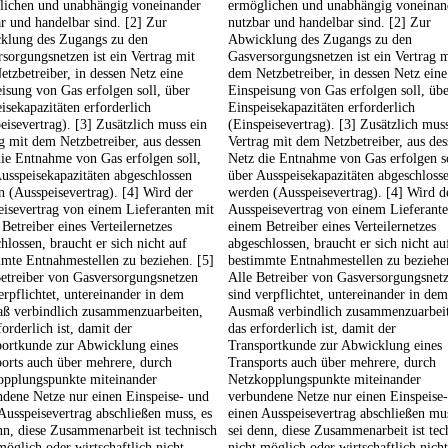
lichen und unabhängig voneinander
ermöglichen und unabhängig voneinan
r und handelbar sind. [2] Zur
nutzbar und handelbar sind. [2] Zur
klung des Zugangs zu den
Abwicklung des Zugangs zu den
sorgungsnetzen ist ein Vertrag mit
Gasversorgungsnetzen ist ein Vertrag m
tzbetreiber, in dessen Netz eine
dem Netzbetreiber, in dessen Netz eine
isung von Gas erfolgen soll, über
Einspeisung von Gas erfolgen soll, üb
isekapazitäten erforderlich
Einspeisekapazitäten erforderlich
eisevertrag). [3] Zusätzlich muss ein
(Einspeisevertrag). [3] Zusätzlich mus
g mit dem Netzbetreiber, aus dessen
Vertrag mit dem Netzbetreiber, aus des
ie Entnahme von Gas erfolgen soll,
Netz die Entnahme von Gas erfolgen so
usspeisekapazitäten abgeschlossen
über Ausspeisekapazitäten abgeschloss
 (Ausspeisevertrag). [4] Wird der
werden (Ausspeisevertrag). [4] Wird d
isevertrag von einem Lieferanten mit
Ausspeisevertrag von einem Lieferant
Betreiber eines Verteilernetzes
einem Betreiber eines Verteilernetzes
hlossen, braucht er sich nicht auf
abgeschlossen, braucht er sich nicht au
mte Entnahmestellen zu beziehen. [5]
bestimmte Entnahmestellen zu beziehe
etreiber von Gasversorgungsnetzen
Alle Betreiber von Gasversorgungsnet
erpflichtet, untereinander in dem
sind verpflichtet, untereinander in dem
ß verbindlich zusammenzuarbeiten,
Ausmaß verbindlich zusammenzuarbei
forderlich ist, damit der
das erforderlich ist, damit der
portkunde zur Abwicklung eines
Transportkunde zur Abwicklung eines
orts auch über mehrere, durch
Transports auch über mehrere, durch
opplungspunkte miteinander
Netzkopplungspunkte miteinander
dene Netze nur einen Einspeise- und
verbundene Netze nur einen Einspeise
Ausspeisevertrag abschließen muss, es
einen Ausspeisevertrag abschließen mus
nn, diese Zusammenarbeit ist technisch
sei denn, diese Zusammenarbeit ist tec
möglich oder wirtschaftlich nicht
nicht möglich oder wirtschaftlich nicht