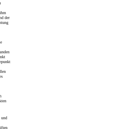
n
 ihm
nd der
htung
ie
kunden
unkt
sepunkt
llen
es
h
kten
a und
iften