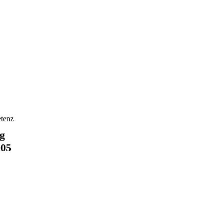
tenz
ng
005