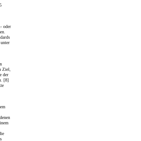
5
- oder
en.
ndards
 unter
n
 Ziel,
e der
. [8]
te
hem
ndenen
einem
die
s