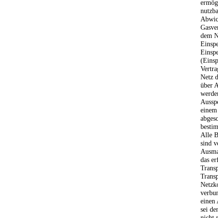
ermög
nutzba
Abwic
Gasver
dem Ne
Einspe
Einspe
(Einsp
Vertra
Netz d
über A
werden
Ausspe
einem 
abgesc
bestim
Alle B
sind v
Ausma
das er
Trans
Transp
Netzk
verbun
einen 
sei de
nicht 