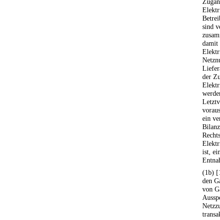
Zugan
Elektr
Betrei
sind v
zusamm
damit 
Elektr
Netzn
Liefer
der Z
Elektr
werde
Letztv
voraus
ein ve
Bilan
Recht
Elektr
ist, e
Entnah
(1b) [
den G
von G
Ausspe
Netzz
transa