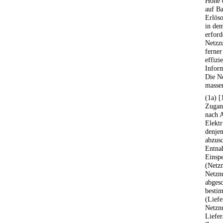
Höhe d
auf Ba
Erlöso
in de
erford
Netzzu
ferner
effizi
Inform
Die Ne
massen
(1a) [
Zugang
nach A
Elektr
denje
abzusc
Entna
Einspe
(Netzn
Netznu
abgesc
besti
(Liefe
Netzn
Liefer