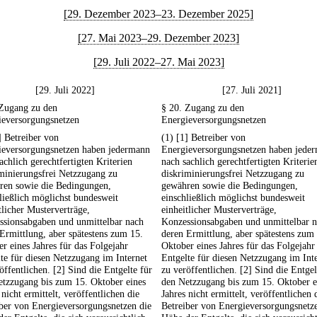
[29. Dezember 2023–23. Dezember 2025]
[27. Mai 2023–29. Dezember 2023]
[29. Juli 2022–27. Mai 2023]
[29. Juli 2022]
[27. Juli 2021]
 Zugang zu den
§ 20. Zugang zu den
ieversorgungsnetzen
Energieversorgungsnetzen
] Betreiber von
(1) [1] Betreiber von
ieversorgungsnetzen haben jedermann
Energieversorgungsnetzen haben jede
achlich gerechtfertigten Kriterien
nach sachlich gerechtfertigten Kriterie
minierungsfrei Netzzugang zu
diskriminierungsfrei Netzzugang zu
ren sowie die Bedingungen,
gewähren sowie die Bedingungen,
ließlich möglichst bundesweit
einschließlich möglichst bundesweit
tlicher Musterverträge,
einheitlicher Musterverträge,
ssionsabgaben und unmittelbar nach
Konzessionsabgaben und unmittelbar 
Ermittlung, aber spätestens zum 15.
deren Ermittlung, aber spätestens zum
r eines Jahres für das Folgejahr
Oktober eines Jahres für das Folgejahr
te für diesen Netzzugang im Internet
Entgelte für diesen Netzzugang im Int
öffentlichen. [2] Sind die Entgelte für
zu veröffentlichen. [2] Sind die Entgel
etzzugang bis zum 15. Oktober eines
den Netzzugang bis zum 15. Oktober e
 nicht ermittelt, veröffentlichen die
Jahres nicht ermittelt, veröffentlichen 
ber von Energieversorgungsnetzen die
Betreiber von Energieversorgungsnetz