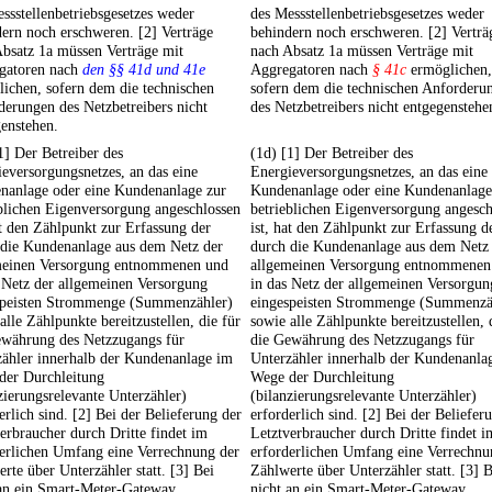
ssstellenbetriebsgesetzes weder
des Messstellenbetriebsgesetzes weder
ern noch erschweren. [2] Verträge
behindern noch erschweren. [2] Verträ
bsatz 1a müssen Verträge mit
nach Absatz 1a müssen Verträge mit
gatoren nach
den §§ 41d und 41e
Aggregatoren nach
§ 41c
ermöglichen,
ichen, sofern dem die technischen
sofern dem die technischen Anforderu
erungen des Netzbetreibers nicht
des Netzbetreibers nicht entgegenstehe
enstehen.
1] Der Betreiber des
(1d) [1] Der Betreiber des
eversorgungsnetzes, an das eine
Energieversorgungsnetzes, an das eine
nanlage oder eine Kundenanlage zur
Kundenanlage oder eine Kundenanlage
blichen Eigenversorgung angeschlossen
betrieblichen Eigenversorgung angesch
at den Zählpunkt zur Erfassung der
ist, hat den Zählpunkt zur Erfassung d
 die Kundenanlage aus dem Netz der
durch die Kundenanlage aus dem Netz
meinen Versorgung entnommenen und
allgemeinen Versorgung entnommenen
 Netz der allgemeinen Versorgung
in das Netz der allgemeinen Versorgun
speisten Strommenge (Summenzähler)
eingespeisten Strommenge (Summenzä
alle Zählpunkte bereitzustellen, die für
sowie alle Zählpunkte bereitzustellen, 
ewährung des Netzzugangs für
die Gewährung des Netzzugangs für
zähler innerhalb der Kundenanlage im
Unterzähler innerhalb der Kundenanla
der Durchleitung
Wege der Durchleitung
zierungsrelevante Unterzähler)
(bilanzierungsrelevante Unterzähler)
erlich sind. [2] Bei der Belieferung der
erforderlich sind. [2] Bei der Beliefer
erbraucher durch Dritte findet im
Letztverbraucher durch Dritte findet i
derlichen Umfang eine Verrechnung der
erforderlichen Umfang eine Verrechnu
rte über Unterzähler statt. [3] Bei
Zählwerte über Unterzähler statt. [3] B
 an ein Smart-Meter-Gateway
nicht an ein Smart-Meter-Gateway