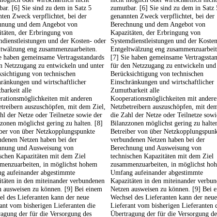
ar. [6] Sie sind zu dem in Satz 5
zumutbar. [6] Sie sind zu dem in Satz 
ten Zweck verpflichtet, bei der
genannten Zweck verpflichtet, bei der
hnung und dem Angebot von
Berechnung und dem Angebot von
täten, der Erbringung von
Kapazitäten, der Erbringung von
dienstleistungen und der Kosten- oder
Systemdienstleistungen und der Kosten
ltwälzung eng zusammenzuarbeiten.
Entgeltwälzung eng zusammenzuarbeit
e haben gemeinsame Vertragsstandards
[7] Sie haben gemeinsame Vertragssta
n Netzzugang zu entwickeln und unter
für den Netzzugang zu entwickeln und
sichtigung von technischen
Berücksichtigung von technischen
ränkungen und wirtschaftlicher
Einschränkungen und wirtschaftlicher
arkeit alle
Zumutbarkeit alle
rationsmöglichkeiten mit anderen
Kooperationsmöglichkeiten mit andere
treibern auszuschöpfen, mit dem Ziel,
Netzbetreibern auszuschöpfen, mit dem
hl der Netze oder Teilnetze sowie der
die Zahl der Netze oder Teilnetze sowi
zonen möglichst gering zu halten. [8]
Bilanzzonen möglichst gering zu halten
iber von über Netzkopplungspunkte
Betreiber von über Netzkopplungspunk
ndenen Netzen haben bei der
verbundenen Netzen haben bei der
hnung und Ausweisung von
Berechnung und Ausweisung von
schen Kapazitäten mit dem Ziel
technischen Kapazitäten mit dem Ziel
menzuarbeiten, in möglichst hohem
zusammenzuarbeiten, in möglichst ho
g aufeinander abgestimmte
Umfang aufeinander abgestimmte
täten in den miteinander verbundenen
Kapazitäten in den miteinander verbu
n ausweisen zu können. [9] Bei einem
Netzen ausweisen zu können. [9] Bei 
l des Lieferanten kann der neue
Wechsel des Lieferanten kann der neue
ant vom bisherigen Lieferanten die
Lieferant vom bisherigen Lieferanten 
agung der für die Versorgung des
Übertragung der für die Versorgung de