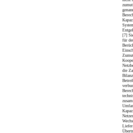
zumutb
genann
Berec
Kapazi
System
Entge
[7] Si
für de
Berück
Einsch
Zumutb
Koope
Netzbe
die Za
Bilanz
Betre
verbu
Berec
techni
zusam
Umfan
Kapazi
Netze
Wechse
Liefer
Übertr