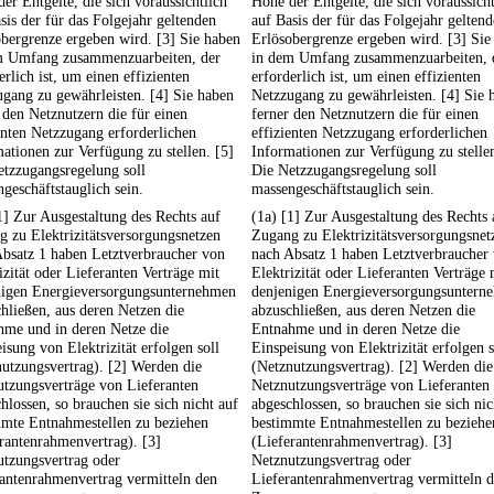
er Entgelte, die sich voraussichtlich
Höhe der Entgelte, die sich voraussicht
sis der für das Folgejahr geltenden
auf Basis der für das Folgejahr gelten
bergrenze ergeben wird. [3] Sie haben
Erlösobergrenze ergeben wird. [3] Sie
m Umfang zusammenzuarbeiten, der
in dem Umfang zusammenzuarbeiten, 
erlich ist, um einen effizienten
erforderlich ist, um einen effizienten
gang zu gewährleisten. [4] Sie haben
Netzzugang zu gewährleisten. [4] Sie 
 den Netznutzern die für einen
ferner den Netznutzern die für einen
enten Netzzugang erforderlichen
effizienten Netzzugang erforderlichen
ationen zur Verfügung zu stellen. [5]
Informationen zur Verfügung zu stellen
tzzugangsregelung soll
Die Netzzugangsregelung soll
geschäftstauglich sein.
massengeschäftstauglich sein.
1] Zur Ausgestaltung des Rechts auf
(1a) [1] Zur Ausgestaltung des Rechts 
 zu Elektrizitätsversorgungsnetzen
Zugang zu Elektrizitätsversorgungsnet
bsatz 1 haben Letztverbraucher von
nach Absatz 1 haben Letztverbraucher
izität oder Lieferanten Verträge mit
Elektrizität oder Lieferanten Verträge 
nigen Energieversorgungsunternehmen
denjenigen Energieversorgungsuntern
hließen, aus deren Netzen die
abzuschließen, aus deren Netzen die
hme und in deren Netze die
Entnahme und in deren Netze die
isung von Elektrizität erfolgen soll
Einspeisung von Elektrizität erfolgen s
utzungsvertrag). [2] Werden die
(Netznutzungsvertrag). [2] Werden die
tzungsverträge von Lieferanten
Netznutzungsverträge von Lieferanten
hlossen, so brauchen sie sich nicht auf
abgeschlossen, so brauchen sie sich nic
mmte Entnahmestellen zu beziehen
bestimmte Entnahmestellen zu beziehe
rantenrahmenvertrag). [3]
(Lieferantenrahmenvertrag). [3]
utzungsvertrag oder
Netznutzungsvertrag oder
antenrahmenvertrag vermitteln den
Lieferantenrahmenvertrag vermitteln 