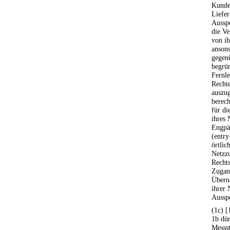
Kunde
Liefer
Aussp
die V
von i
ansons
gegen
begrün
Fernle
Rechte
auszug
berech
für di
ihres 
Engpäs
(entry
örtlic
Netzz
Recht
Zugan
Übern
ihrer 
Aussp
(1c) [
1b dü
Messst