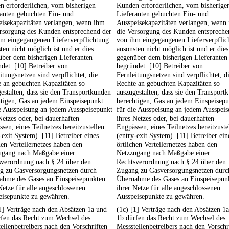
n erforderlichen, vom bisherigen
Kunden erforderlichen, vom bisherige
anten gebuchten Ein- und
Lieferanten gebuchten Ein- und
eisekapazitäten verlangen, wenn ihm
Ausspeisekapazitäten verlangen, wenn
ersorgung des Kunden entsprechend der
die Versorgung des Kunden entspreche
hm eingegangenen Lieferverpflichtung
von ihm eingegangenen Lieferverpflic
ten nicht möglich ist und er dies
ansonsten nicht möglich ist und er dies
über dem bisherigen Lieferanten
gegenüber dem bisherigen Lieferanten
det. [10] Betreiber von
begründet. [10] Betreiber von
itungsnetzen sind verpflichtet, die
Fernleitungsnetzen sind verpflichtet, d
 an gebuchten Kapazitäten so
Rechte an gebuchten Kapazitäten so
estalten, dass sie den Transportkunden
auszugestalten, dass sie den Transport
tigen, Gas an jedem Einspeisepunkt
berechtigen, Gas an jedem Einspeisep
e Ausspeisung an jedem Ausspeisepunkt
für die Ausspeisung an jedem Ausspei
Netzes oder, bei dauerhaften
ihres Netzes oder, bei dauerhaften
sen, eines Teilnetzes bereitzustellen
Engpässen, eines Teilnetzes bereitzuste
-exit System). [11] Betreiber eines
(entry-exit System). [11] Betreiber ein
hen Verteilernetzes haben den
örtlichen Verteilernetzes haben den
ugang nach Maßgabe einer
Netzzugang nach Maßgabe einer
sverordnung nach § 24 über den
Rechtsverordnung nach § 24 über den
g zu Gasversorgungsnetzen durch
Zugang zu Gasversorgungsnetzen durc
ahme des Gases an Einspeisepunkten
Übernahme des Gases an Einspeisepun
Netze für alle angeschlossenen
ihrer Netze für alle angeschlossenen
eisepunkte zu gewähren.
Ausspeisepunkte zu gewähren.
1] Verträge nach den Absätzen 1a und
(1c) [1] Verträge nach den Absätzen 1
rfen das Recht zum Wechsel des
1b dürfen das Recht zum Wechsel des
ellenbetreibers nach den Vorschriften
Messstellenbetreibers nach den Vorschr