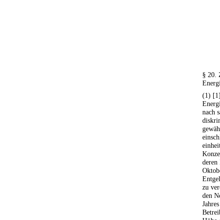
§ 20.
Energ
(1) [1
Energ
nach s
diskri
gewäh
einsch
einhei
Konze
deren 
Oktobe
Entgel
zu ver
den N
Jahres
Betrei