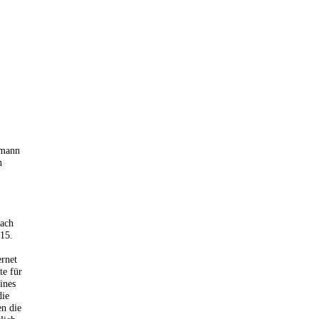
rmann
n
nach
 15.
ernet
te für
ines
die
en die