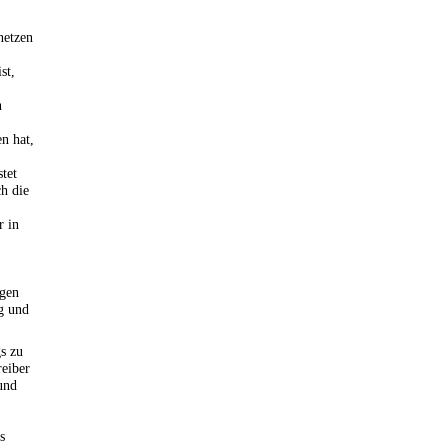
netzen
st,
n
n hat,
stet
h die
r in
ogen
ng und
s zu
eiber
und
s