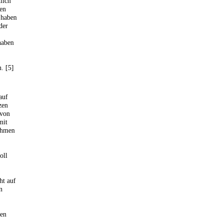
lich
den
 haben
der
haben
. [5]
auf
zen
 von
mit
ehmen
oll
ht auf
n
den