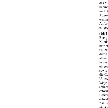
des Me
behind
nach A
Aggre
ermögl
Anford
entgeg
(1d) [
Energi
Kunde
betrie
ist, h
durch
allge
in das
einge
sowie 
die G
Unter
Wege 
(bilan
erford
Letztv
erfor
Zählwe
nicht