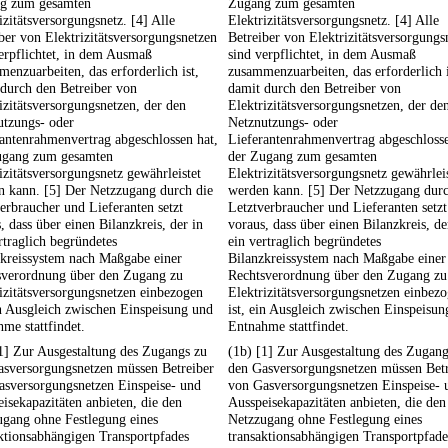
g zum gesamten
Zugang zum gesamten
izitätsversorgungsnetz. [4] Alle
Elektrizitätsversorgungsnetz. [4] Alle
ber von Elektrizitätsversorgungsnetzen
Betreiber von Elektrizitätsversorgungs
erpflichtet, in dem Ausmaß
sind verpflichtet, in dem Ausmaß
enzuarbeiten, das erforderlich ist,
zusammenzuarbeiten, das erforderlich i
durch den Betreiber von
damit durch den Betreiber von
izitätsversorgungsnetzen, der den
Elektrizitätsversorgungsnetzen, der de
utzungs- oder
Netznutzungs- oder
antenrahmenvertrag abgeschlossen hat,
Lieferantenrahmenvertrag abgeschlosse
ugang zum gesamten
der Zugang zum gesamten
izitätsversorgungsnetz gewährleistet
Elektrizitätsversorgungsnetz gewährlei
n kann. [5] Der Netzzugang durch die
werden kann. [5] Der Netzzugang durc
erbraucher und Lieferanten setzt
Letztverbraucher und Lieferanten setzt
, dass über einen Bilanzkreis, der in
voraus, dass über einen Bilanzkreis, de
rtraglich begründetes
ein vertraglich begründetes
zkreissystem nach Maßgabe einer
Bilanzkreissystem nach Maßgabe einer
sverordnung über den Zugang zu
Rechtsverordnung über den Zugang zu
izitätsversorgungsnetzen einbezogen
Elektrizitätsversorgungsnetzen einbez
in Ausgleich zwischen Einspeisung und
ist, ein Ausgleich zwischen Einspeisu
me stattfindet.
Entnahme stattfindet.
1] Zur Ausgestaltung des Zugangs zu
(1b) [1] Zur Ausgestaltung des Zugang
asversorgungsnetzen müssen Betreiber
den Gasversorgungsnetzen müssen Betr
asversorgungsnetzen Einspeise- und
von Gasversorgungsnetzen Einspeise- 
isekapazitäten anbieten, die den
Ausspeisekapazitäten anbieten, die den
ugang ohne Festlegung eines
Netzzugang ohne Festlegung eines
ktionsabhängigen Transportpfades
transaktionsabhängigen Transportpfade