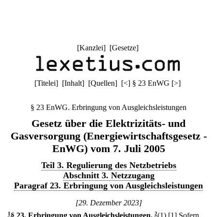
[
Kanzlei
] [
Gesetze
]
[
Titelei
] [
Inhalt
] [
Quellen
]
[
<
]
§ 23 EnWG
[
>
]
§ 23 EnWG. Erbringung von Ausgleichsleistungen
Gesetz über die Elektrizitäts- und
Gasversorgung (Energiewirtschaftsgesetz -
EnWG) vom 7. Juli 2005
Teil 3. Regulierung des Netzbetriebs
Abschnitt 3. Netzzugang
Paragraf 23. Erbringung von Ausgleichsleistungen
[29. Dezember 2023]
1
§ 23
.
Erbringung von Ausgleichsleistungen.
2
(1)
[1] Sofern