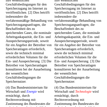
ihre wesentlichen
ihre wesentlichen
Geschäftsbedingungen für den
Geschäftsbedingungen für den
Speicherzugang im Internet zu
Speicherzugang im Internet zu
veröffentlichen. [2] Dies betrifft
veröffentlichen. [2] Dies betrifft
insbesondere die
insbesondere die
verfahrensmäßige Behandlung von
verfahrensmäßige Behandlung von
Speicherzugangsanfragen, die
Speicherzugangsanfragen, die
Beschaffenheit des zu
Beschaffenheit des zu
speichernden Gases, die nominale
speichernden Gases, die nominale
Arbeitsgaskapazität, die Ein- und
Arbeitsgaskapazität, die Ein- und
Ausspeicherungsperiode, soweit
Ausspeicherungsperiode, soweit
für ein Angebot der Betreiber von
für ein Angebot der Betreiber von
Speicheranlagen erforderlich,
Speicheranlagen erforderlich,
sowie die technisch minimal
sowie die technisch minimal
erforderlichen Volumen für die
erforderlichen Volumen für die
Ein- und Ausspeicherung. [3] Die
Ein- und Ausspeicherung. [3] Die
Betreiber von Speicheranlagen
Betreiber von Speicheranlagen
konsultieren bei der Ausarbeitung
konsultieren bei der Ausarbeitung
der wesentlichen
der wesentlichen
Geschäftsbedingungen die
Geschäftsbedingungen die
Speichernutzer.
Speichernutzer.
(4) Das Bundesministerium für
(4) Das Bundesministerium für
Wirtschaft und
Energie
wird
Wirtschaft und
Technologie
wird
ermächtigt, durch
ermächtigt, durch
Rechtsverordnung mit
Rechtsverordnung mit
Zustimmung des Bundesrates die
Zustimmung des Bundesrates die