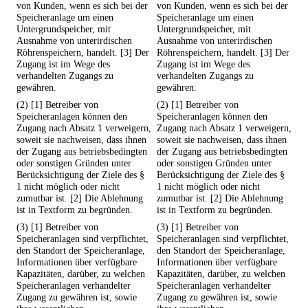
von Kunden, wenn es sich bei der
von Kunden, wenn es sich bei der
Speicheranlage um einen
Speicheranlage um einen
Untergrundspeicher, mit
Untergrundspeicher, mit
Ausnahme von unterirdischen
Ausnahme von unterirdischen
Röhrenspeichern, handelt. [3] Der
Röhrenspeichern, handelt. [3] Der
Zugang ist im Wege des
Zugang ist im Wege des
verhandelten Zugangs zu
verhandelten Zugangs zu
gewähren.
gewähren.
(2) [1] Betreiber von
(2) [1] Betreiber von
Speicheranlagen können den
Speicheranlagen können den
Zugang nach Absatz 1 verweigern,
Zugang nach Absatz 1 verweigern,
soweit sie nachweisen, dass ihnen
soweit sie nachweisen, dass ihnen
der Zugang aus betriebsbedingten
der Zugang aus betriebsbedingten
oder sonstigen Gründen unter
oder sonstigen Gründen unter
Berücksichtigung der Ziele des §
Berücksichtigung der Ziele des §
1 nicht möglich oder nicht
1 nicht möglich oder nicht
zumutbar ist. [2] Die Ablehnung
zumutbar ist. [2] Die Ablehnung
ist in Textform zu begründen.
ist in Textform zu begründen.
(3) [1] Betreiber von
(3) [1] Betreiber von
Speicheranlagen sind verpflichtet,
Speicheranlagen sind verpflichtet,
den Standort der Speicheranlage,
den Standort der Speicheranlage,
Informationen über verfügbare
Informationen über verfügbare
Kapazitäten, darüber, zu welchen
Kapazitäten, darüber, zu welchen
Speicheranlagen verhandelter
Speicheranlagen verhandelter
Zugang zu gewähren ist, sowie
Zugang zu gewähren ist, sowie