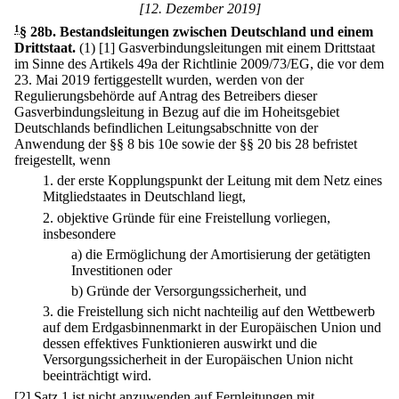
[12. Dezember 2019]
1
§ 28b
.
Bestandsleitungen zwischen Deutschland und einem
Drittstaat.
(1)
[1] Gasverbindungsleitungen mit einem Drittstaat
im Sinne des Artikels 49a der Richtlinie 2009/73/EG, die vor dem
23. Mai 2019 fertiggestellt wurden, werden von der
Regulierungsbehörde auf Antrag des Betreibers dieser
Gasverbindungsleitung in Bezug auf die im Hoheitsgebiet
Deutschlands befindlichen Leitungsabschnitte von der
Anwendung der §§ 8 bis 10e sowie der §§ 20 bis 28 befristet
freigestellt, wenn
1.
der erste Kopplungspunkt der Leitung mit dem Netz eines
Mitgliedstaates in Deutschland liegt,
2.
objektive Gründe für eine Freistellung vorliegen,
insbesondere
a)
die Ermöglichung der Amortisierung der getätigten
Investitionen oder
b)
Gründe der Versorgungssicherheit, und
3.
die Freistellung sich nicht nachteilig auf den Wettbewerb
auf dem Erdgasbinnenmarkt in der Europäischen Union und
dessen effektives Funktionieren auswirkt und die
Versorgungssicherheit in der Europäischen Union nicht
beeinträchtigt wird.
[2] Satz 1 ist nicht anzuwenden auf Fernleitungen mit