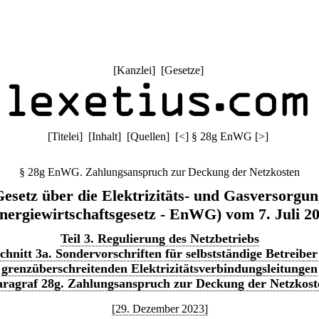
[
Kanzlei
] [
Gesetze
]
[
Titelei
] [
Inhalt
] [
Quellen
]
[
<
]
§ 28g EnWG
[
>
]
§ 28g EnWG. Zahlungsanspruch zur Deckung der Netzkosten
esetz über die Elektrizitäts- und Gasversorgu
nergiewirtschaftsgesetz - EnWG) vom 7. Juli 2
Teil 3. Regulierung des Netzbetriebs
chnitt 3a. Sondervorschriften für selbstständige Betreiber
grenzüberschreitenden Elektrizitätsverbindungsleitungen
aragraf 28g. Zahlungsanspruch zur Deckung der Netzkost
[29. Dezember 2023]