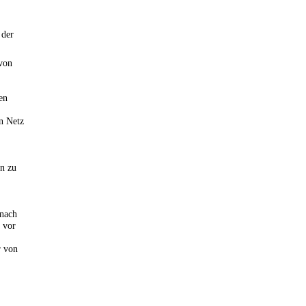
 der
 von
en
n Netz
en zu
 nach
 vor
r von