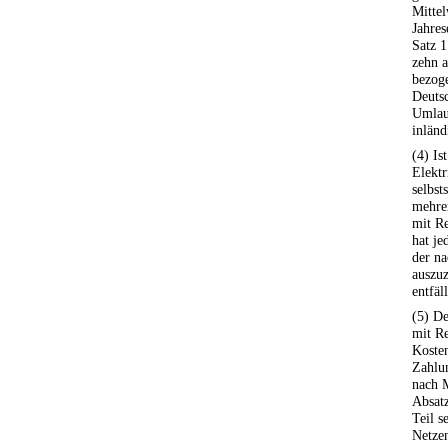
Mittel
Jahres
Satz 1
zehn a
bezoge
Deuts
Umlauf
inländ
(4) Is
Elektr
selbst
mehre
mit R
hat je
der na
auszuz
entfäll
(5) De
mit R
Kosten
Zahlun
nach 
Absat
Teil s
Netzen