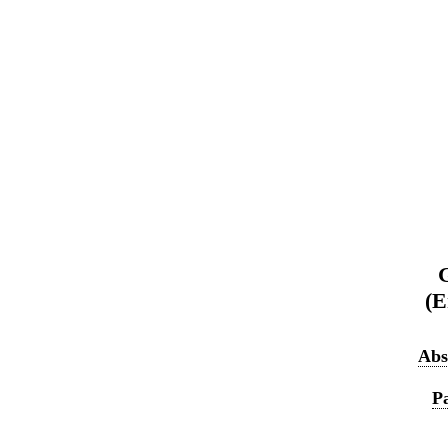
G
(E
Abs
P