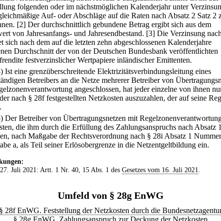
ellung folgenden oder im nächstmöglichen Kalenderjahr unter Verzinsu
gleichmäßige Auf- oder Abschläge auf die Raten nach Absatz 2 Satz 2 
hnen.
[2] Der durchschnittlich gebundene Betrag ergibt sich aus dem
wert von Jahresanfangs- und Jahresendbestand.
[3] Die Verzinsung nach
tet sich nach dem auf die letzten zehn abgeschlossenen Kalenderjahre
nen Durchschnitt der von der Deutschen Bundesbank veröffentlichten
rendite festverzinslicher Wertpapiere inländischer Emittenten.
4) Ist eine grenzüberschreitende Elektrizitätsverbindungsleitung eines
ständigen Betreibers an die Netze mehrerer Betreiber von Übertragungs
gelzonenverantwortung angeschlossen, hat jeder einzelne von ihnen nu
 der nach § 28f festgestellten Netzkosten auszuzahlen, der auf seine Re
.
5) Der Betreiber von Übertragungsnetzen mit Regelzonenverantwortung
sten, die ihm durch die Erfüllung des Zahlungsanspruchs nach Absatz 
hen, nach Maßgabe der Rechtsverordnung nach § 28i Absatz 1 Nummer
be a, als Teil seiner Erlösobergrenze in die Netzentgeltbildung ein.
kungen:
 27. Juli 2021: Artt. 1 Nr. 40, 15 Abs. 1 des
Gesetzes vom 16. Juli 2021
.
Umfeld von § 28g EnWG
§ 28f EnWG. Feststellung der Netzkosten durch die Bundesnetzagentu
§ 28g EnWG. Zahlungsanspruch zur Deckung der Netzkosten