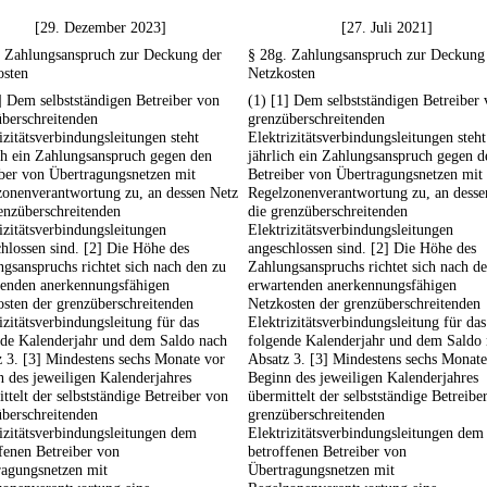
[29. Dezember 2023]
[27. Juli 2021]
. Zahlungsanspruch zur Deckung der
§ 28g. Zahlungsanspruch zur Deckung
osten
Netzkosten
] Dem selbstständigen Betreiber von
(1) [1] Dem selbstständigen Betreiber
berschreitenden
grenzüberschreitenden
izitätsverbindungsleitungen steht
Elektrizitätsverbindungsleitungen steht
ch ein Zahlungsanspruch gegen den
jährlich ein Zahlungsanspruch gegen d
ber von Übertragungsnetzen mit
Betreiber von Übertragungsnetzen mit
zonenverantwortung zu, an dessen Netz
Regelzonenverantwortung zu, an desse
enzüberschreitenden
die grenzüberschreitenden
izitätsverbindungsleitungen
Elektrizitätsverbindungsleitungen
hlossen sind. [2] Die Höhe des
angeschlossen sind. [2] Die Höhe des
gsanspruchs richtet sich nach den zu
Zahlungsanspruchs richtet sich nach d
tenden anerkennungsfähigen
erwartenden anerkennungsfähigen
sten der grenzüberschreitenden
Netzkosten der grenzüberschreitenden
izitätsverbindungsleitung für das
Elektrizitätsverbindungsleitung für das
nde Kalenderjahr und dem Saldo nach
folgende Kalenderjahr und dem Saldo
 3. [3] Mindestens sechs Monate vor
Absatz 3. [3] Mindestens sechs Monate
 des jeweiligen Kalenderjahres
Beginn des jeweiligen Kalenderjahres
ttelt der selbstständige Betreiber von
übermittelt der selbstständige Betreibe
berschreitenden
grenzüberschreitenden
izitätsverbindungsleitungen dem
Elektrizitätsverbindungsleitungen dem
fenen Betreiber von
betroffenen Betreiber von
ragungsnetzen mit
Übertragungsnetzen mit