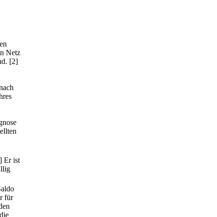
den
en Netz
nd.
[2]
 nach
hres
gnose
ellten
] Er ist
llig
Saldo
r für
nden
die