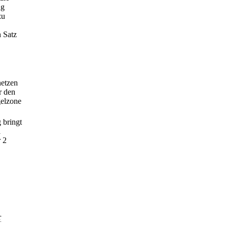
ng
zu
 Satz
netzen
r den
gelzone
 bringt
1
 2
r