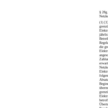
§ 28g
Netzk
(1) [1
grenzü
Elektr
jährli
Betrei
Regel
die gr
Elektr
angesc
Zahlun
erwar
Netzko
Elektr
folge
Absatz
Beginn
übermi
grenzü
Elektr
betrof
Übert