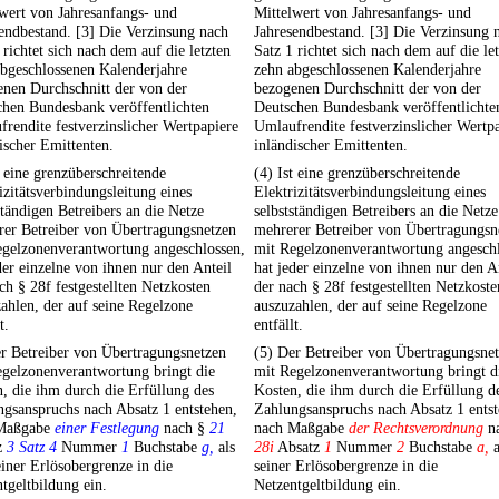
wert von Jahresanfangs- und
Mittelwert von Jahresanfangs- und
endbestand. [3] Die Verzinsung nach
Jahresendbestand. [3] Die Verzinsung 
 richtet sich nach dem auf die letzten
Satz 1 richtet sich nach dem auf die le
bgeschlossenen Kalenderjahre
zehn abgeschlossenen Kalenderjahre
nen Durchschnitt der von der
bezogenen Durchschnitt der von der
chen Bundesbank veröffentlichten
Deutschen Bundesbank veröffentlichte
rendite festverzinslicher Wertpapiere
Umlaufrendite festverzinslicher Wertp
ischer Emittenten.
inländischer Emittenten.
t eine grenzüberschreitende
(4) Ist eine grenzüberschreitende
izitätsverbindungsleitung eines
Elektrizitätsverbindungsleitung eines
ständigen Betreibers an die Netze
selbstständigen Betreibers an die Netze
rer Betreiber von Übertragungsnetzen
mehrerer Betreiber von Übertragungsn
egelzonenverantwortung angeschlossen,
mit Regelzonenverantwortung angeschl
der einzelne von ihnen nur den Anteil
hat jeder einzelne von ihnen nur den A
ch § 28f festgestellten Netzkosten
der nach § 28f festgestellten Netzkoste
ahlen, der auf seine Regelzone
auszuzahlen, der auf seine Regelzone
t.
entfällt.
r Betreiber von Übertragungsnetzen
(5) Der Betreiber von Übertragungsne
egelzonenverantwortung bringt die
mit Regelzonenverantwortung bringt d
, die ihm durch die Erfüllung des
Kosten, die ihm durch die Erfüllung d
gsanspruchs nach Absatz 1 entstehen,
Zahlungsanspruchs nach Absatz 1 entst
Maßgabe
einer Festlegung
nach §
21
nach Maßgabe
der Rechtsverordnung
na
z
3 Satz 4
Nummer
1
Buchstabe
g,
als
28i
Absatz
1
Nummer
2
Buchstabe
a,
a
einer Erlösobergrenze in die
seiner Erlösobergrenze in die
tgeltbildung ein.
Netzentgeltbildung ein.