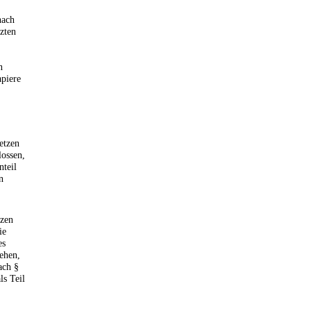
nach
tzten
n
apiere
etzen
ossen,
nteil
n
tzen
ie
es
ehen,
ch §
ls Teil