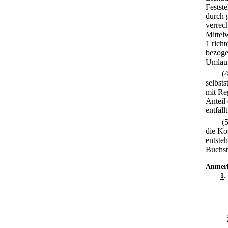
Festst
durch 
verrec
Mittel
1 rich
bezoge
Umlauf
(
selbst
mit Re
Anteil
entfällt
(
die Ko
entste
Buchsta
Anmer
1
.