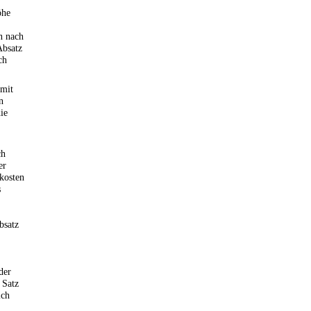
öhe
n nach
Absatz
ch
 mit
n
ie
ch
er
zkosten
s
bsatz
der
 Satz
ich