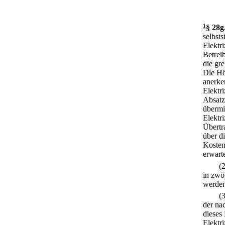
1
§ 28g
selbst
Elektr
Betrei
die gr
Die Hö
anerke
Elektr
Absatz
übermi
Elektr
Übertr
über d
Kosten
erwart
(
in zwö
werden
(
der na
dieses
Elektr