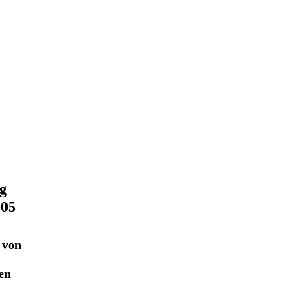
ng
005
 von
en