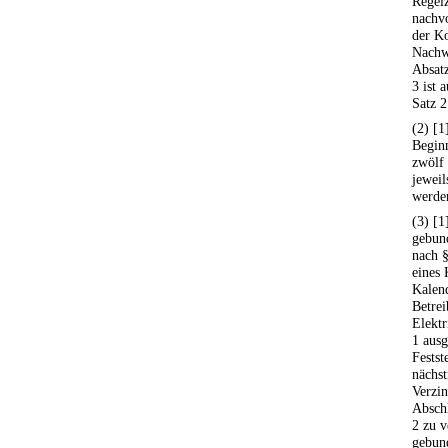
Regel
nachv
der Ko
Nachwe
Absatz
3 ist 
Satz 
(2) [1
Beginn
zwölf 
jeweil
werde
(3) [1
gebund
nach §
eines 
Kalend
Betrei
Elektr
1 ausg
Festst
nächst
Verzi
Abschl
2 zu v
gebund