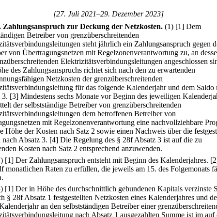
[27. Juli 2021–29. Dezember 2023]
.
Zahlungsanspruch zur Deckung der Netzkosten.
(1)
[1] Dem
ständigen Betreiber von grenzüberschreitenden
izitätsverbindungsleitungen steht jährlich ein Zahlungsanspruch gegen 
ber von Übertragungsnetzen mit Regelzonenverantwortung zu, an dess
enzüberschreitenden Elektrizitätsverbindungsleitungen angeschlossen si
he des Zahlungsanspruchs richtet sich nach den zu erwartenden
nnungsfähigen Netzkosten der grenzüberschreitenden
izitätsverbindungsleitung für das folgende Kalenderjahr und dem Saldo
 3.
[3] Mindestens sechs Monate vor Beginn des jeweiligen Kalenderja
ttelt der selbstständige Betreiber von grenzüberschreitenden
izitätsverbindungsleitungen dem betroffenen Betreiber von
agungsnetzen mit Regelzonenverantwortung eine nachvollziehbare Pro
ie Höhe der Kosten nach Satz 2 sowie einen Nachweis über die festgest
 nach Absatz 3.
[4] Die Regelung des § 28f Absatz 3 ist auf die zu
enden Kosten nach Satz 2 entsprechend anzuwenden.
2)
[1] Der Zahlungsanspruch entsteht mit Beginn des Kalenderjahres.
[2
lf monatlichen Raten zu erfüllen, die jeweils am 15. des Folgemonats fä
.
3)
[1] Der in Höhe des durchschnittlich gebundenen Kapitals verzinste 
ch § 28f Absatz 1 festgestellten Netzkosten eines Kalenderjahres und de
 Kalenderjahr an den selbstständigen Betreiber einer grenzüberschreite
izitätsverbindungsleitung nach Absatz 1 ausgezahlten Summe ist im auf 