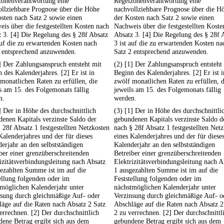
zonenverantwortung eine
Regelzonenverantwortung eine
ollziehbare Prognose über die Höhe
nachvollziehbare Prognose über die H
sten nach Satz 2 sowie einen
der Kosten nach Satz 2 sowie einen
is über die festgestellten Kosten nach
Nachweis über die festgestellten Koste
 3. [4] Die Regelung des § 28f Absatz
Absatz 3. [4] Die Regelung des § 28f 
auf die zu erwartenden Kosten nach
3 ist auf die zu erwartenden Kosten na
2 entsprechend anzuwenden.
Satz 2 entsprechend anzuwenden.
] Der Zahlungsanspruch entsteht mit
(2) [1] Der Zahlungsanspruch entsteht
 des Kalenderjahres. [2] Er ist in
Beginn des Kalenderjahres. [2] Er ist i
monatlichen Raten zu erfüllen, die
zwölf monatlichen Raten zu erfüllen, d
s am 15. des Folgemonats fällig
jeweils am 15. des Folgemonats fällig
n.
werden.
] Der in Höhe des durchschnittlich
(3) [1] Der in Höhe des durchschnittli
enen Kapitals verzinste Saldo der
gebundenen Kapitals verzinste Saldo d
 28f Absatz 1 festgestellten Netzkosten
nach § 28f Absatz 1 festgestellten Net
Kalenderjahres und der für dieses
eines Kalenderjahres und der für diese
erjahr an den selbstständigen
Kalenderjahr an den selbstständigen
ber einer grenzüberschreitenden
Betreiber einer grenzüberschreitenden
izitätsverbindungsleitung nach Absatz
Elektrizitätsverbindungsleitung nach A
ezahlten Summe ist im auf die
1 ausgezahlten Summe ist im auf die
ellung folgenden oder im
Feststellung folgenden oder im
möglichen Kalenderjahr unter
nächstmöglichen Kalenderjahr unter
nsung durch gleichmäßige Auf- oder
Verzinsung durch gleichmäßige Auf- o
äge auf die Raten nach Absatz 2 Satz
Abschläge auf die Raten nach Absatz 2
errechnen. [2] Der durchschnittlich
2 zu verrechnen. [2] Der durchschnittl
ene Betrag ergibt sich aus dem
gebundene Betrag ergibt sich aus dem