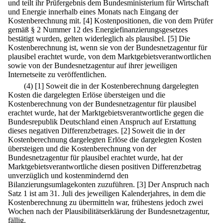
und teilt ihr Prüfergebnis dem Bundesministerium für Wirtschaft
und Energie innerhalb eines Monats nach Eingang der
Kostenberechnung mit.
[4] Kostenpositionen, die von dem Prüfer
gemäß § 2 Nummer 12 des Energiefinanzierungsgesetzes
bestätigt wurden, gelten widerleglich als plausibel.
[5] Die
Kostenberechnung ist, wenn sie von der Bundesnetzagentur für
plausibel erachtet wurde, von dem Marktgebietsverantwortlichen
sowie von der Bundesnetzagentur auf ihrer jeweiligen
Internetseite zu veröffentlichen.
(4)
[1] Soweit die in der Kostenberechnung dargelegten
Kosten die dargelegten Erlöse übersteigen und die
Kostenberechnung von der Bundesnetzagentur für plausibel
erachtet wurde, hat der Marktgebietsverantwortliche gegen die
Bundesrepublik Deutschland einen Anspruch auf Erstattung
dieses negativen Differenzbetrages.
[2] Soweit die in der
Kostenberechnung dargelegten Erlöse die dargelegten Kosten
übersteigen und die Kostenberechnung von der
Bundesnetzagentur für plausibel erachtet wurde, hat der
Marktgebietsverantwortliche diesen positiven Differenzbetrag
unverzüglich und kostenmindernd den
Bilanzierungsumlagekonten zuzuführen.
[3] Der Anspruch nach
Satz 1 ist am 31. Juli des jeweiligen Kalenderjahres, in dem die
Kostenberechnung zu übermitteln war, frühestens jedoch zwei
Wochen nach der Plausibilitätserklärung der Bundesnetzagentur,
fällig.