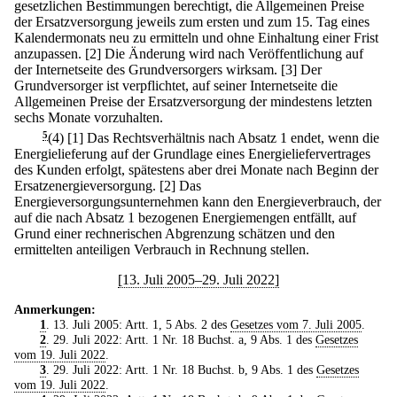
gesetzlichen Bestimmungen berechtigt, die Allgemeinen Preise
der Ersatzversorgung jeweils zum ersten und zum 15. Tag eines
Kalendermonats neu zu ermitteln und ohne Einhaltung einer Frist
anzupassen.
[2] Die Änderung wird nach Veröffentlichung auf
der Internetseite des Grundversorgers wirksam.
[3] Der
Grundversorger ist verpflichtet, auf seiner Internetseite die
Allgemeinen Preise der Ersatzversorgung der mindestens letzten
sechs Monate vorzuhalten.
5
(4)
[1] Das Rechtsverhältnis nach Absatz 1 endet, wenn die
Energielieferung auf der Grundlage eines Energieliefervertrages
des Kunden erfolgt, spätestens aber drei Monate nach Beginn der
Ersatzenergieversorgung.
[2] Das
Energieversorgungsunternehmen kann den Energieverbrauch, der
auf die nach Absatz 1 bezogenen Energiemengen entfällt, auf
Grund einer rechnerischen Abgrenzung schätzen und den
ermittelten anteiligen Verbrauch in Rechnung stellen.
[13. Juli 2005–29. Juli 2022]
Anmerkungen:
1
. 13. Juli 2005: Artt. 1, 5 Abs. 2 des
Gesetzes vom 7. Juli 2005
.
2
. 29. Juli 2022: Artt. 1 Nr. 18 Buchst. a, 9 Abs. 1 des
Gesetzes
vom 19. Juli 2022
.
3
. 29. Juli 2022: Artt. 1 Nr. 18 Buchst. b, 9 Abs. 1 des
Gesetzes
vom 19. Juli 2022
.