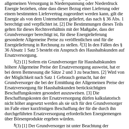
allgemeinen Versorgung in Niederspannung oder Niederdruck
Energie beziehen, ohne dass dieser Bezug einer Lieferung oder
einem bestimmten Liefervertrag zugeordnet werden kann, gilt die
Energie als von dem Unternehmen geliefert, das nach § 36 Abs. 1
berechtigt und verpflichtet ist.
[2] Die Bestimmungen dieses Teils
gelten für dieses Rechtsverhältnis mit der Maßgabe, dass der
Grundversorger berechtigt ist, für diese Energielieferung
gesonderte Allgemeine Preise zu veröffentlichen und für die
Energielieferung in Rechnung zu stellen.
2
[3] In den Fällen des §
36 Absatz 1 Satz 5 besteht ein Anspruch des Haushaltskunden auf
Ersatzversorgung.
3
(2)
[1] Sofern ein Grundversorger für Haushaltskunden
höhere Allgemeine Preise der Ersatzversorgung ausweist, hat er
bei deren Bemessung die Sätze 2 und 3 zu beachten.
[2] Wird von
der Möglichkeit nach Satz 1 Gebrauch gemacht, hat der
Grundversorger die bei der Ermittlung der Allgemeinen Preise der
Ersatzversorgung für Haushaltskunden berücksichtigten
Beschaffungskosten gesondert auszuweisen.
[3] Die
Beschaffungskosten der Ersatzversorgung dürfen kalkulatorisch
nicht höher angesetzt werden als sie sich für den Grundversorger
im Falle einer kurzfristigen Beschaffung der für die durch ihn
durchgeführten Ersatzversorgung erforderlichen Energiemengen
über Börsenprodukte ergeben würden.
4
(3)
[1] Der Grundversorger ist unter Beachtung der