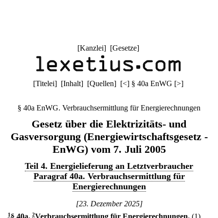
[
Kanzlei
] [
Gesetze
]
[
Titelei
] [
Inhalt
] [
Quellen
]
[
<
]
§ 40a EnWG
[
>
]
§ 40a EnWG. Verbrauchsermittlung für Energierechnungen
Gesetz über die Elektrizitäts- und
Gasversorgung (Energiewirtschaftsgesetz -
EnWG) vom 7. Juli 2005
Teil 4. Energielieferung an Letztverbraucher
Paragraf 40a. Verbrauchsermittlung für
Energierechnungen
[23. Dezember 2025]
1
§ 40a
.
2
Verbrauchsermittlung für Energierechnungen.
(1)