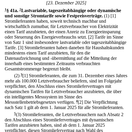
[23. Dezember 2025]
1
§ 41a
.
2
Lastvariable, tageszeitabhängige oder dynamische
und sonstige Stromtarife sowie Festpreisverträge.
(1)
[1]
Stromlieferanten haben, soweit technisch machbar und
wirtschaftlich zumutbar, für Letztverbraucher von Elektrizität
einen Tarif anzubieten, der einen Anreiz zu Energieeinsparung
oder Steuerung des Energieverbrauchs setzt.
[2] Tarife im Sinne
von Satz 1 sind insbesondere lastvariable oder tageszeitabhängige
Tarife.
[3] Stromlieferanten haben daneben für Haushaltskunden
mindestens einen Tarif anzubieten, für den die
Datenaufzeichnung und -übermittlung auf die Mitteilung der
innerhalb eines bestimmten Zeitraums verbrauchten
Gesamtstrommenge begrenzt bleibt.
(2)
3
[1] Stromlieferanten, die zum 31. Dezember eines Jahres
mehr als 100.000 Letztverbraucher beliefern, sind im Folgejahr
verpflichtet, den Abschluss eines Stromliefervertrages mit
dynamischen Tarifen für Letztverbraucher anzubieten, die über
ein intelligentes Messsystem im Sinne des
Messstellenbetriebsgesetzes verfügen.
4
[2] Die Verpflichtung
nach Satz 1 gilt ab dem 1. Januar 2025 für alle Stromlieferanten.
5
(3) Stromlieferanten, die Letztverbrauchern nach Absatz 2
den Abschluss eines Stromliefervertrages mit dynamischen
Tarifen anzubieten haben, sind ab dem 1. Januar 2025
verpflichtet, diesen Stromliefervertrag nach Wahl des