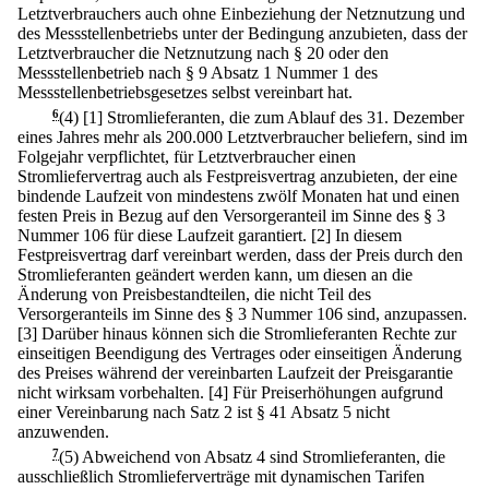
Letztverbrauchers auch ohne Einbeziehung der Netznutzung und
des Messstellenbetriebs unter der Bedingung anzubieten, dass der
Letztverbraucher die Netznutzung nach § 20 oder den
Messstellenbetrieb nach § 9 Absatz 1 Nummer 1 des
Messstellenbetriebsgesetzes selbst vereinbart hat.
6
(4)
[1] Stromlieferanten, die zum Ablauf des 31. Dezember
eines Jahres mehr als 200.000 Letztverbraucher beliefern, sind im
Folgejahr verpflichtet, für Letztverbraucher einen
Stromliefervertrag auch als Festpreisvertrag anzubieten, der eine
bindende Laufzeit von mindestens zwölf Monaten hat und einen
festen Preis in Bezug auf den Versorgeranteil im Sinne des § 3
Nummer 106 für diese Laufzeit garantiert.
[2] In diesem
Festpreisvertrag darf vereinbart werden, dass der Preis durch den
Stromlieferanten geändert werden kann, um diesen an die
Änderung von Preisbestandteilen, die nicht Teil des
Versorgeranteils im Sinne des § 3 Nummer 106 sind, anzupassen.
[3] Darüber hinaus können sich die Stromlieferanten Rechte zur
einseitigen Beendigung des Vertrages oder einseitigen Änderung
des Preises während der vereinbarten Laufzeit der Preisgarantie
nicht wirksam vorbehalten.
[4] Für Preiserhöhungen aufgrund
einer Vereinbarung nach Satz 2 ist § 41 Absatz 5 nicht
anzuwenden.
7
(5) Abweichend von Absatz 4 sind Stromlieferanten, die
ausschließlich Stromlieferverträge mit dynamischen Tarifen