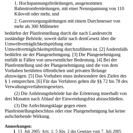
1.
Hochspannungsfreileitungen, ausgenommen
Bahnstromfernleitungen, mit einer Nennspannung von 110
Kilovolt oder mehr, und
2.
Gasversorgungsleitungen mit einem Durchmesser von
mehr als 300 Millimeter
bedürfen der Planfeststellung durch die nach Landesrecht
zuständige Behörde, soweit dafür nach demGesetz über die
Umweltverträglichkeitsprüfung eine
Umweltverträglichkeitsprüfung durchzuführen ist.
[2] Andernfalls
bedürfen sie der Plangenehmigung.
[3] Die Plangenehmigung
entfällt in Fällen von unwesentlicher Bedeutung.
[4] Bei der
Planfeststellung und der Plangenehmigung sind die von dem
Vorhaben berührten öffentlichen und privaten Belange
abzuwägen.
[5] Das Vorhaben muss insbesondere den Zielen des
§ 1 entsprechen.
[6] Für das Verfahren gelten die §§ 72 bis 78 des
Verwaltungsverfahrensgesetzes.
(2) Die Anhörungsbehörde hat die Erörterung innerhalb von
drei Monaten nach Ablauf der Einwendungsfrist abzuschließen.
(3) Die Anfechtungsklage gegen einen
Planfeststellungsbeschluss oder eine Plangenehmigung hat keine
aufschiebende Wirkung.
Anmerkungen:
1
. 13. Juli 2005: Artt. 1, 5 Abs. 2 des
Gesetzes vom 7. Juli 2005
.