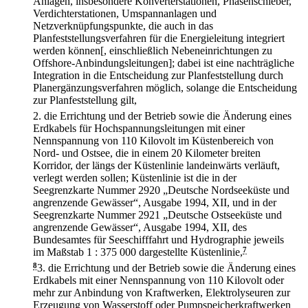
Anlagen, insbesondere Konverterstationen, Phasenschieber,
Verdichterstationen, Umspannanlagen und
Netzverknüpfungspunkte, die auch in das
Planfeststellungsverfahren für die Energieleitung integriert
werden können[, einschließlich Nebeneinrichtungen zu
Offshore-Anbindungsleitungen]; dabei ist eine nachträgliche
Integration in die Entscheidung zur Planfeststellung durch
Planergänzungsverfahren möglich, solange die Entscheidung
zur Planfeststellung gilt,
2.
die Errichtung und der Betrieb sowie die Änderung eines
Erdkabels für Hochspannungsleitungen mit einer
Nennspannung von 110 Kilovolt im Küstenbereich von
Nord- und Ostsee, die in einem 20 Kilometer breiten
Korridor, der längs der Küstenlinie landeinwärts verläuft,
verlegt werden sollen; Küstenlinie ist die in der
Seegrenzkarte Nummer 2920 „Deutsche Nordseeküste und
angrenzende Gewässer“, Ausgabe 1994, XII, und in der
Seegrenzkarte Nummer 2921 „Deutsche Ostseeküste und
angrenzende Gewässer“, Ausgabe 1994, XII, des
Bundesamtes für Seeschifffahrt und Hydrographie jeweils
im Maßstab 1 : 375 000 dargestellte Küstenlinie,
7
8
3.
die Errichtung und der Betrieb sowie die Änderung eines
Erdkabels mit einer Nennspannung von 110 Kilovolt oder
mehr zur Anbindung von Kraftwerken, Elektrolyseuren zur
Erzeugung von Wasserstoff oder Pumpspeicherkraftwerken