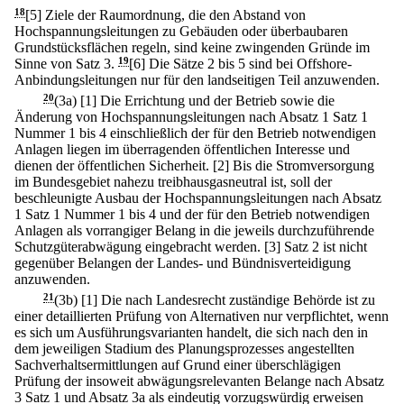
18
[5] Ziele der Raumordnung, die den Abstand von
Hochspannungsleitungen zu Gebäuden oder überbaubaren
Grundstücksflächen regeln, sind keine zwingenden Gründe im
Sinne von Satz 3.
19
[6] Die Sätze 2 bis 5 sind bei Offshore-
Anbindungsleitungen nur für den landseitigen Teil anzuwenden.
20
(3a)
[1] Die Errichtung und der Betrieb sowie die
Änderung von Hochspannungsleitungen nach Absatz 1 Satz 1
Nummer 1 bis 4 einschließlich der für den Betrieb notwendigen
Anlagen liegen im überragenden öffentlichen Interesse und
dienen der öffentlichen Sicherheit.
[2] Bis die Stromversorgung
im Bundesgebiet nahezu treibhausgasneutral ist, soll der
beschleunigte Ausbau der Hochspannungsleitungen nach Absatz
1 Satz 1 Nummer 1 bis 4 und der für den Betrieb notwendigen
Anlagen als vorrangiger Belang in die jeweils durchzuführende
Schutzgüterabwägung eingebracht werden.
[3] Satz 2 ist nicht
gegenüber Belangen der Landes- und Bündnisverteidigung
anzuwenden.
21
(3b)
[1] Die nach Landesrecht zuständige Behörde ist zu
einer detaillierten Prüfung von Alternativen nur verpflichtet, wenn
es sich um Ausführungsvarianten handelt, die sich nach den in
dem jeweiligen Stadium des Planungsprozesses angestellten
Sachverhaltsermittlungen auf Grund einer überschlägigen
Prüfung der insoweit abwägungsrelevanten Belange nach Absatz
3 Satz 1 und Absatz 3a als eindeutig vorzugswürdig erweisen