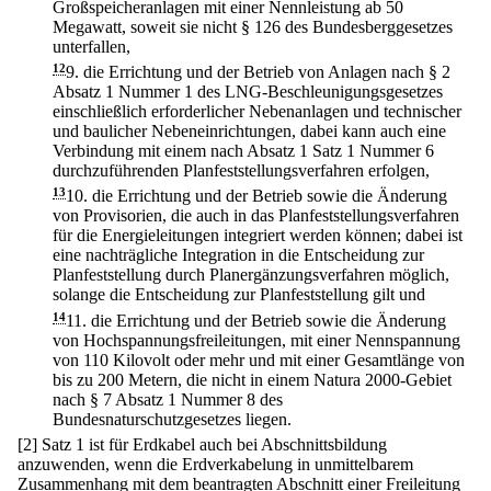
Großspeicheranlagen mit einer Nennleistung ab 50
Megawatt, soweit sie nicht § 126 des Bundesberggesetzes
unterfallen,
12
9.
die Errichtung und der Betrieb von Anlagen nach § 2
Absatz 1 Nummer 1 des LNG-Beschleunigungsgesetzes
einschließlich erforderlicher Nebenanlagen und technischer
und baulicher Nebeneinrichtungen, dabei kann auch eine
Verbindung mit einem nach Absatz 1 Satz 1 Nummer 6
durchzuführenden Planfeststellungsverfahren erfolgen,
13
10.
die Errichtung und der Betrieb sowie die Änderung
von Provisorien, die auch in das Planfeststellungsverfahren
für die Energieleitungen integriert werden können; dabei ist
eine nachträgliche Integration in die Entscheidung zur
Planfeststellung durch Planergänzungsverfahren möglich,
solange die Entscheidung zur Planfeststellung gilt und
14
11.
die Errichtung und der Betrieb sowie die Änderung
von Hochspannungsfreileitungen, mit einer Nennspannung
von 110 Kilovolt oder mehr und mit einer Gesamtlänge von
bis zu 200 Metern, die nicht in einem Natura 2000-Gebiet
nach § 7 Absatz 1 Nummer 8 des
Bundesnaturschutzgesetzes liegen.
[2] Satz 1 ist für Erdkabel auch bei Abschnittsbildung
anzuwenden, wenn die Erdverkabelung in unmittelbarem
Zusammenhang mit dem beantragten Abschnitt einer Freileitung