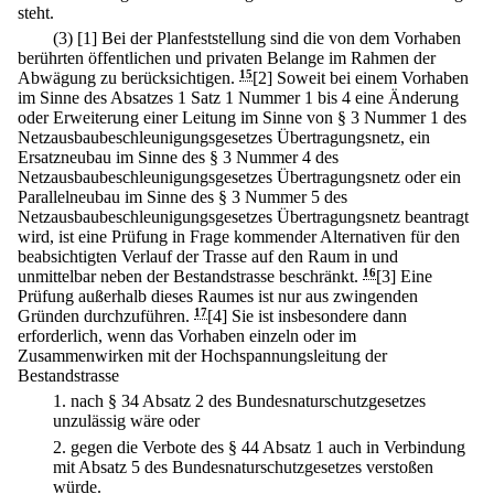
steht.
(3)
[1] Bei der Planfeststellung sind die von dem Vorhaben
berührten öffentlichen und privaten Belange im Rahmen der
Abwägung zu berücksichtigen.
15
[2] Soweit bei einem Vorhaben
im Sinne des Absatzes 1 Satz 1 Nummer 1 bis 4 eine Änderung
oder Erweiterung einer Leitung im Sinne von § 3 Nummer 1 des
Netzausbaubeschleunigungsgesetzes Übertragungsnetz, ein
Ersatzneubau im Sinne des § 3 Nummer 4 des
Netzausbaubeschleunigungsgesetzes Übertragungsnetz oder ein
Parallelneubau im Sinne des § 3 Nummer 5 des
Netzausbaubeschleunigungsgesetzes Übertragungsnetz beantragt
wird, ist eine Prüfung in Frage kommender Alternativen für den
beabsichtigten Verlauf der Trasse auf den Raum in und
unmittelbar neben der Bestandstrasse beschränkt.
16
[3] Eine
Prüfung außerhalb dieses Raumes ist nur aus zwingenden
Gründen durchzuführen.
17
[4] Sie ist insbesondere dann
erforderlich, wenn das Vorhaben einzeln oder im
Zusammenwirken mit der Hochspannungsleitung der
Bestandstrasse
1.
nach § 34 Absatz 2 des Bundesnaturschutzgesetzes
unzulässig wäre oder
2.
gegen die Verbote des § 44 Absatz 1 auch in Verbindung
mit Absatz 5 des Bundesnaturschutzgesetzes verstoßen
würde.