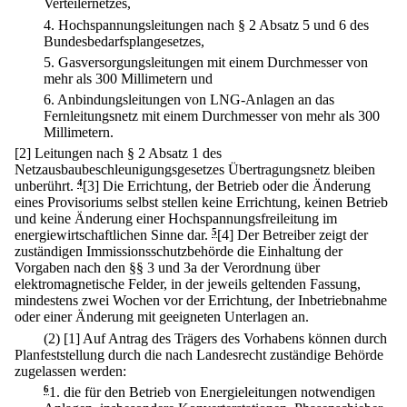
Verteilernetzes,
4.
Hochspannungsleitungen nach § 2 Absatz 5 und 6 des
Bundesbedarfsplangesetzes,
5.
Gasversorgungsleitungen mit einem Durchmesser von
mehr als 300 Millimetern und
6.
Anbindungsleitungen von LNG-Anlagen an das
Fernleitungsnetz mit einem Durchmesser von mehr als 300
Millimetern.
[2] Leitungen nach § 2 Absatz 1 des
Netzausbaubeschleunigungsgesetzes Übertragungsnetz bleiben
unberührt.
4
[3] Die Errichtung, der Betrieb oder die Änderung
eines Provisoriums selbst stellen keine Errichtung, keinen Betrieb
und keine Änderung einer Hochspannungsfreileitung im
energiewirtschaftlichen Sinne dar.
5
[4] Der Betreiber zeigt der
zuständigen Immissionsschutzbehörde die Einhaltung der
Vorgaben nach den §§ 3 und 3a der Verordnung über
elektromagnetische Felder, in der jeweils geltenden Fassung,
mindestens zwei Wochen vor der Errichtung, der Inbetriebnahme
oder einer Änderung mit geeigneten Unterlagen an.
(2)
[1] Auf Antrag des Trägers des Vorhabens können durch
Planfeststellung durch die nach Landesrecht zuständige Behörde
zugelassen werden:
6
1.
die für den Betrieb von Energieleitungen notwendigen