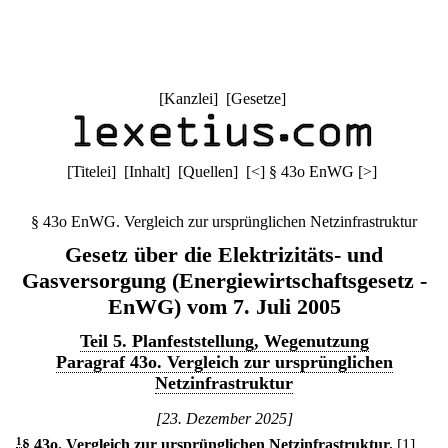
[
Kanzlei
] [
Gesetze
]
[
Titelei
] [
Inhalt
] [
Quellen
]
[
<
]
§ 43o EnWG
[
>
]
§ 43o EnWG. Vergleich zur ursprünglichen Netzinfrastruktur
Gesetz über die Elektrizitäts- und
Gasversorgung (Energiewirtschaftsgesetz -
EnWG) vom 7. Juli 2005
Teil 5. Planfeststellung, Wegenutzung
Paragraf 43o. Vergleich zur ursprünglichen
Netzinfrastruktur
[23. Dezember 2025]
1
§ 43o
.
Vergleich zur ursprünglichen Netzinfrastruktur.
[1]