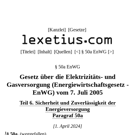
[
Kanzlei
] [
Gesetze
]
[
Titelei
] [
Inhalt
] [
Quellen
]
[
<
]
§ 50a EnWG
[
>
]
§ 50a EnWG
Gesetz über die Elektrizitäts- und
Gasversorgung (Energiewirtschaftsgesetz -
EnWG) vom 7. Juli 2005
Teil 6. Sicherheit und Zuverlässigkeit der
Energieversorgung
Paragraf 50a
[1. April 2024]
1
§ 50a
.
(weggefallen)