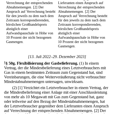
Verrechnung der entsprechenden
Lieferanten einen Anspruch auf
Abnahmemengen. [2] Der
Verrechnung der entsprechenden
Anspruch auf Verrechnung besteht
Abnahmemengen. [2] Der
für den jeweils zu dem nach dem
Anspruch auf Verrechnung besteht
Zeitraum korrespondierenden,
für den jeweils zu dem nach dem
börslichen Großhandelspreis
Zeitraum korrespondierenden,
abzüglich einer
börslichen Großhandelspreis
Aufwandspauschale in Höhe von
abzüglich einer
10 Prozent der nicht bezogenen
Aufwandspauschale in Höhe von
Gasmengen.
10 Prozent der nicht bezogenen
Gasmengen.
[13. Juli 2022–29. Dezember 2023]
1
§ 50g
.
Flexibilisierung der Gasbelieferung.
(1) In einem
Vertrag, der die Mindestbelieferung eines Letztverbrauchers mit
Gas in einem bestimmten Zeitraum zum Gegenstand hat, sind
Vereinbarungen, die eine Weiterveräußerung nicht verbrauchter
Mindestabnahmemengen untersagen, unwirksam.
(2)
[1] Verzichtet ein Letztverbraucher in einem Vertrag, der
die Mindestbelieferung einer Anlage mit einer Anschlussleistung
von mehr als 10 Megawatt mit Gas zum Gegenstand hat, ganz
oder teilweise auf den Bezug der Mindestabnahmemengen, hat
der Letztverbraucher gegenüber dem Lieferanten einen Anspruch
auf Verrechnung der entsprechenden Abnahmemengen.
[2] Der