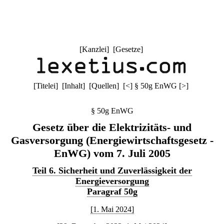
[
Kanzlei
] [
Gesetze
]
[
Titelei
] [
Inhalt
] [
Quellen
]
[
<
]
§ 50g EnWG
[
>
]
§ 50g EnWG
Gesetz über die Elektrizitäts- und
Gasversorgung (Energiewirtschaftsgesetz -
EnWG) vom 7. Juli 2005
Teil 6. Sicherheit und Zuverlässigkeit der
Energieversorgung
Paragraf 50g
[1. Mai 2024]