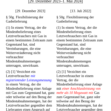
[29. Dezember 2023–1. Mai 2024]
[29. Dezember 2023]
[13. Juli 2022]
§ 50g. Flexibilisierung der
§ 50g. Flexibilisierung der
Gasbelieferung
Gasbelieferung
(1) In einem Vertrag, der die
(1) In einem Vertrag, der die
Mindestbelieferung eines
Mindestbelieferung eines
Letztverbrauchers mit Gas in
Letztverbrauchers mit Gas in
einem bestimmten Zeitraum zum
einem bestimmten Zeitraum zum
Gegenstand hat, sind
Gegenstand hat, sind
Vereinbarungen, die eine
Vereinbarungen, die eine
Weiterveräußerung nicht
Weiterveräußerung nicht
verbrauchter
verbrauchter
Mindestabnahmemengen
Mindestabnahmemengen
untersagen, unwirksam.
untersagen, unwirksam.
(2) [1] Verzichtet ein
(2) [1] Verzichtet ein
Letztverbraucher
mit
Letztverbraucher in einem
registrierender Leistungsmessung
Vertrag, der die
in einem Vertrag, der die
Mindestbelieferung einer Anlage
Mindestbelieferung einer Anlage
mit
einer Anschlussleistung von
mit Gas zum Gegenstand hat, ganz
mehr als 10 Megawatt mit
Gas
oder teilweise auf den Bezug der
zum Gegenstand hat, ganz oder
Mindestabnahmemengen, hat der
teilweise auf den Bezug der
Letztverbraucher gegenüber dem
Mindestabnahmemengen, hat der
Lieferanten einen Anspruch auf
Letztverbraucher gegenüber dem