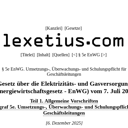
[
Kanzlei
] [
Gesetze
]
[
Titelei
] [
Inhalt
] [
Quellen
]
[
<
]
§ 5e EnWG
[
>
]
§ 5e EnWG. Umsetzungs-, Überwachungs- und Schulungspflicht für
Geschäftsleitungen
esetz über die Elektrizitäts- und Gasversorgu
nergiewirtschaftsgesetz - EnWG) vom 7. Juli 2
Teil 1. Allgemeine Vorschriften
graf 5e. Umsetzungs-, Überwachungs- und Schulungspflich
Geschäftsleitungen
[6. Dezember 2025]