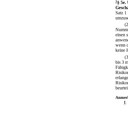
1
§ 5e
.
Geschä
Satz 1
umzuse
(
Nummer 
einen 
anwend
wenn d
keine 
(
bis 3 
Fähigk
Risiko
erlang
Risiko
beurte
Anmer
1
.