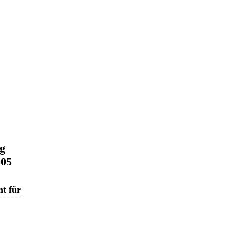
ng
005
t für