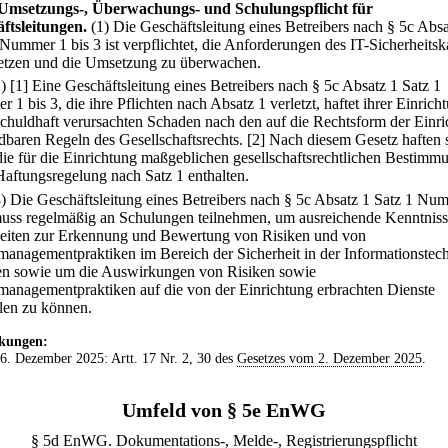
Umsetzungs-, Überwachungs- und Schulungspflicht für
ftsleitungen.
(1) Die Geschäftsleitung eines Betreibers nach § 5c Absa
 Nummer 1 bis 3 ist verpflichtet, die Anforderungen des IT-Sicherheitsk
tzen und die Umsetzung zu überwachen.
2)
[1] Eine Geschäftsleitung eines Betreibers nach § 5c Absatz 1 Satz 1
1 bis 3, die ihre Pflichten nach Absatz 1 verletzt, haftet ihrer Einrich
schuldhaft verursachten Schaden nach den auf die Rechtsform der Einr
baren Regeln des Gesellschaftsrechts.
[2] Nach diesem Gesetz haften s
ie für die Einrichtung maßgeblichen gesellschaftsrechtlichen Bestimm
Haftungsregelung nach Satz 1 enthalten.
3) Die Geschäftsleitung eines Betreibers nach § 5c Absatz 1 Satz 1 Nu
muss regelmäßig an Schulungen teilnehmen, um ausreichende Kenntnis
eiten zur Erkennung und Bewertung von Risiken und von
managementpraktiken im Bereich der Sicherheit in der Informationstec
en sowie um die Auswirkungen von Risiken sowie
managementpraktiken auf die von der Einrichtung erbrachten Dienste
ilen zu können.
kungen:
 6. Dezember 2025: Artt. 17 Nr. 2, 30 des
Gesetzes vom 2. Dezember 2025
.
Umfeld von § 5e EnWG
§ 5d EnWG. Dokumentations-, Melde-, Registrierungspflicht