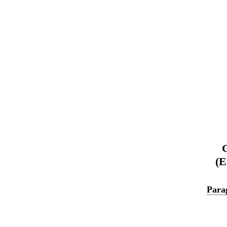
G
(E
Para