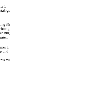
tz 1
atalogs
tung für
ichtung
ie nur,
ungen
mmer 1
se und
hnik zu