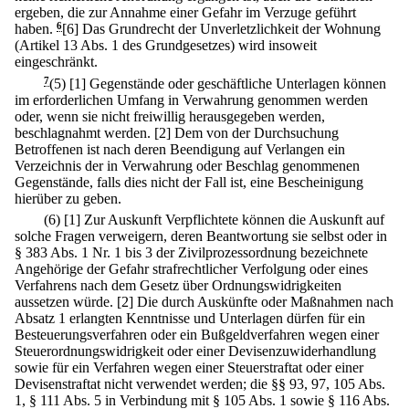
ergeben, die zur Annahme einer Gefahr im Verzuge geführt
haben.
6
[6] Das Grundrecht der Unverletzlichkeit der Wohnung
(Artikel 13 Abs. 1 des Grundgesetzes) wird insoweit
eingeschränkt.
7
(5)
[1] Gegenstände oder geschäftliche Unterlagen können
im erforderlichen Umfang in Verwahrung genommen werden
oder, wenn sie nicht freiwillig herausgegeben werden,
beschlagnahmt werden.
[2] Dem von der Durchsuchung
Betroffenen ist nach deren Beendigung auf Verlangen ein
Verzeichnis der in Verwahrung oder Beschlag genommenen
Gegenstände, falls dies nicht der Fall ist, eine Bescheinigung
hierüber zu geben.
(6)
[1] Zur Auskunft Verpflichtete können die Auskunft auf
solche Fragen verweigern, deren Beantwortung sie selbst oder in
§ 383 Abs. 1 Nr. 1 bis 3 der Zivilprozessordnung bezeichnete
Angehörige der Gefahr strafrechtlicher Verfolgung oder eines
Verfahrens nach dem Gesetz über Ordnungswidrigkeiten
aussetzen würde.
[2] Die durch Auskünfte oder Maßnahmen nach
Absatz 1 erlangten Kenntnisse und Unterlagen dürfen für ein
Besteuerungsverfahren oder ein Bußgeldverfahren wegen einer
Steuerordnungswidrigkeit oder einer Devisenzuwiderhandlung
sowie für ein Verfahren wegen einer Steuerstraftat oder einer
Devisenstraftat nicht verwendet werden; die §§ 93, 97, 105 Abs.
1, § 111 Abs. 5 in Verbindung mit § 105 Abs. 1 sowie § 116 Abs.