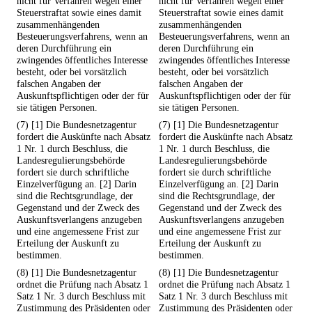
nicht für Verfahren wegen einer
nicht für Verfahren wegen einer
Steuerstraftat sowie eines damit
Steuerstraftat sowie eines damit
zusammenhängenden
zusammenhängenden
Besteuerungsverfahrens, wenn an
Besteuerungsverfahrens, wenn an
deren Durchführung ein
deren Durchführung ein
zwingendes öffentliches Interesse
zwingendes öffentliches Interesse
besteht, oder bei vorsätzlich
besteht, oder bei vorsätzlich
falschen Angaben der
falschen Angaben der
Auskunftspflichtigen oder der für
Auskunftspflichtigen oder der für
sie tätigen Personen.
sie tätigen Personen.
(7) [1] Die Bundesnetzagentur
(7) [1] Die Bundesnetzagentur
fordert die Auskünfte nach Absatz
fordert die Auskünfte nach Absatz
1 Nr. 1 durch Beschluss, die
1 Nr. 1 durch Beschluss, die
Landesregulierungsbehörde
Landesregulierungsbehörde
fordert sie durch schriftliche
fordert sie durch schriftliche
Einzelverfügung an. [2] Darin
Einzelverfügung an. [2] Darin
sind die Rechtsgrundlage, der
sind die Rechtsgrundlage, der
Gegenstand und der Zweck des
Gegenstand und der Zweck des
Auskunftsverlangens anzugeben
Auskunftsverlangens anzugeben
und eine angemessene Frist zur
und eine angemessene Frist zur
Erteilung der Auskunft zu
Erteilung der Auskunft zu
bestimmen.
bestimmen.
(8) [1] Die Bundesnetzagentur
(8) [1] Die Bundesnetzagentur
ordnet die Prüfung nach Absatz 1
ordnet die Prüfung nach Absatz 1
Satz 1 Nr. 3 durch Beschluss mit
Satz 1 Nr. 3 durch Beschluss mit
Zustimmung des Präsidenten oder
Zustimmung des Präsidenten oder