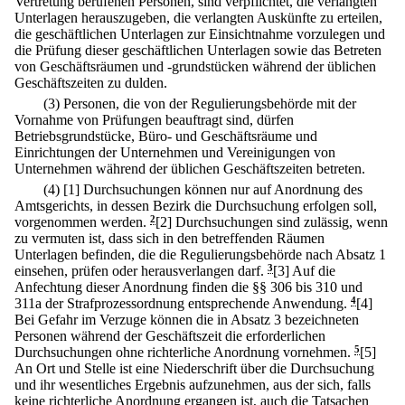
Vertretung berufenen Personen, sind verpflichtet, die verlangten
Unterlagen herauszugeben, die verlangten Auskünfte zu erteilen,
die geschäftlichen Unterlagen zur Einsichtnahme vorzulegen und
die Prüfung dieser geschäftlichen Unterlagen sowie das Betreten
von Geschäftsräumen und -grundstücken während der üblichen
Geschäftszeiten zu dulden.
(3) Personen, die von der Regulierungsbehörde mit der
Vornahme von Prüfungen beauftragt sind, dürfen
Betriebsgrundstücke, Büro- und Geschäftsräume und
Einrichtungen der Unternehmen und Vereinigungen von
Unternehmen während der üblichen Geschäftszeiten betreten.
(4)
[1] Durchsuchungen können nur auf Anordnung des
Amtsgerichts, in dessen Bezirk die Durchsuchung erfolgen soll,
vorgenommen werden.
2
[2] Durchsuchungen sind zulässig, wenn
zu vermuten ist, dass sich in den betreffenden Räumen
Unterlagen befinden, die die Regulierungsbehörde nach Absatz 1
einsehen, prüfen oder herausverlangen darf.
3
[3] Auf die
Anfechtung dieser Anordnung finden die §§ 306 bis 310 und
311a der Strafprozessordnung entsprechende Anwendung.
4
[4]
Bei Gefahr im Verzuge können die in Absatz 3 bezeichneten
Personen während der Geschäftszeit die erforderlichen
Durchsuchungen ohne richterliche Anordnung vornehmen.
5
[5]
An Ort und Stelle ist eine Niederschrift über die Durchsuchung
und ihr wesentliches Ergebnis aufzunehmen, aus der sich, falls
keine richterliche Anordnung ergangen ist, auch die Tatsachen