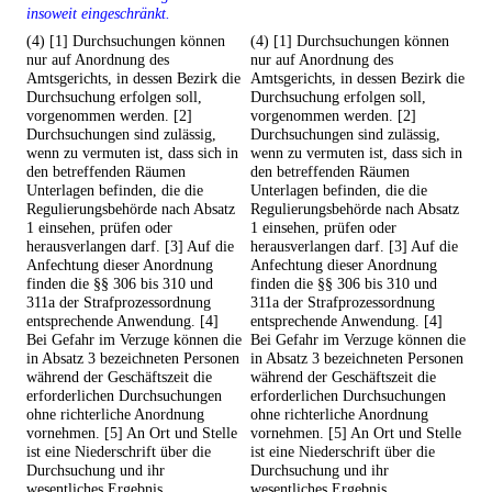
insoweit eingeschränkt.
(4) [1] Durchsuchungen können
(4) [1] Durchsuchungen können
nur auf Anordnung des
nur auf Anordnung des
Amtsgerichts, in dessen Bezirk die
Amtsgerichts, in dessen Bezirk die
Durchsuchung erfolgen soll,
Durchsuchung erfolgen soll,
vorgenommen werden. [2]
vorgenommen werden. [2]
Durchsuchungen sind zulässig,
Durchsuchungen sind zulässig,
wenn zu vermuten ist, dass sich in
wenn zu vermuten ist, dass sich in
den betreffenden Räumen
den betreffenden Räumen
Unterlagen befinden, die die
Unterlagen befinden, die die
Regulierungsbehörde nach Absatz
Regulierungsbehörde nach Absatz
1 einsehen, prüfen oder
1 einsehen, prüfen oder
herausverlangen darf. [3] Auf die
herausverlangen darf. [3] Auf die
Anfechtung dieser Anordnung
Anfechtung dieser Anordnung
finden die §§ 306 bis 310 und
finden die §§ 306 bis 310 und
311a der Strafprozessordnung
311a der Strafprozessordnung
entsprechende Anwendung. [4]
entsprechende Anwendung. [4]
Bei Gefahr im Verzuge können die
Bei Gefahr im Verzuge können die
in Absatz 3 bezeichneten Personen
in Absatz 3 bezeichneten Personen
während der Geschäftszeit die
während der Geschäftszeit die
erforderlichen Durchsuchungen
erforderlichen Durchsuchungen
ohne richterliche Anordnung
ohne richterliche Anordnung
vornehmen. [5] An Ort und Stelle
vornehmen. [5] An Ort und Stelle
ist eine Niederschrift über die
ist eine Niederschrift über die
Durchsuchung und ihr
Durchsuchung und ihr
wesentliches Ergebnis
wesentliches Ergebnis