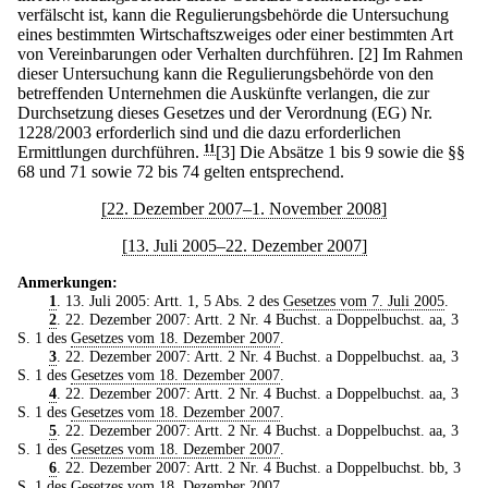
verfälscht ist, kann die Regulierungsbehörde die Untersuchung
eines bestimmten Wirtschaftszweiges oder einer bestimmten Art
von Vereinbarungen oder Verhalten durchführen.
[2] Im Rahmen
dieser Untersuchung kann die Regulierungsbehörde von den
betreffenden Unternehmen die Auskünfte verlangen, die zur
Durchsetzung dieses Gesetzes und der Verordnung (EG) Nr.
1228/2003 erforderlich sind und die dazu erforderlichen
Ermittlungen durchführen.
11
[3] Die Absätze 1 bis 9 sowie die §§
68 und 71 sowie 72 bis 74 gelten entsprechend.
[22. Dezember 2007–1. November 2008]
[13. Juli 2005–22. Dezember 2007]
Anmerkungen:
1
. 13. Juli 2005: Artt. 1, 5 Abs. 2 des
Gesetzes vom 7. Juli 2005
.
2
. 22. Dezember 2007: Artt. 2 Nr. 4 Buchst. a Doppelbuchst. aa, 3
S. 1 des
Gesetzes vom 18. Dezember 2007
.
3
. 22. Dezember 2007: Artt. 2 Nr. 4 Buchst. a Doppelbuchst. aa, 3
S. 1 des
Gesetzes vom 18. Dezember 2007
.
4
. 22. Dezember 2007: Artt. 2 Nr. 4 Buchst. a Doppelbuchst. aa, 3
S. 1 des
Gesetzes vom 18. Dezember 2007
.
5
. 22. Dezember 2007: Artt. 2 Nr. 4 Buchst. a Doppelbuchst. aa, 3
S. 1 des
Gesetzes vom 18. Dezember 2007
.
6
. 22. Dezember 2007: Artt. 2 Nr. 4 Buchst. a Doppelbuchst. bb, 3
S. 1 des
Gesetzes vom 18. Dezember 2007
.