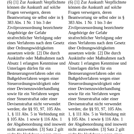
(6) [1] Zur Auskunft Verpflichtete
(6) [1] Zur Auskunft Verpflichtete
können die Auskunft auf solche
können die Auskunft auf solche
Fragen verweigern, deren
Fragen verweigern, deren
Beantwortung sie selbst oder in §
Beantwortung sie selbst oder in §
383 Abs. 1 Nr. 1 bis 3 der
383 Abs. 1 Nr. 1 bis 3 der
Zivilprozessordnung bezeichnete
Zivilprozessordnung bezeichnete
Angehörige der Gefahr
Angehörige der Gefahr
strafrechtlicher Verfolgung oder
strafrechtlicher Verfolgung oder
eines Verfahrens nach dem Gesetz
eines Verfahrens nach dem Gesetz
über Ordnungswidrigkeiten
über Ordnungswidrigkeiten
aussetzen würde. [2] Die durch
aussetzen würde. [2] Die durch
Auskünfte oder Maßnahmen nach
Auskünfte oder Maßnahmen nach
Absatz 1 erlangten Kenntnisse und
Absatz 1 erlangten Kenntnisse und
Unterlagen dürfen für ein
Unterlagen dürfen für ein
Besteuerungsverfahren oder ein
Besteuerungsverfahren oder ein
Bußgeldverfahren wegen einer
Bußgeldverfahren wegen einer
Steuerordnungswidrigkeit oder
Steuerordnungswidrigkeit oder
einer Devisenzuwiderhandlung
einer Devisenzuwiderhandlung
sowie für ein Verfahren wegen
sowie für ein Verfahren wegen
einer Steuerstraftat oder einer
einer Steuerstraftat oder einer
Devisenstraftat nicht verwendet
Devisenstraftat nicht verwendet
werden; die §§ 93, 97, 105 Abs.
werden; die §§ 93, 97, 105 Abs.
1, § 111 Abs. 5 in Verbindung mit
1, § 111 Abs. 5 in Verbindung mit
§ 105 Abs. 1 sowie § 116 Abs. 1
§ 105 Abs. 1 sowie § 116 Abs. 1
der Abgabenordnung sind insoweit
der Abgabenordnung sind insoweit
nicht anzuwenden. [3] Satz 2 gilt
nicht anzuwenden. [3] Satz 2 gilt