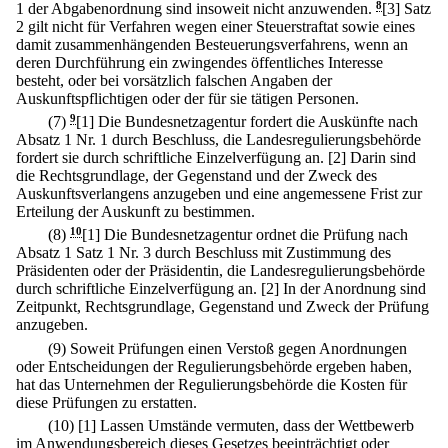
1 der Abgabenordnung sind insoweit nicht anzuwenden.
8
[3] Satz
2 gilt nicht für Verfahren wegen einer Steuerstraftat sowie eines
damit zusammenhängenden Besteuerungsverfahrens, wenn an
deren Durchführung ein zwingendes öffentliches Interesse
besteht, oder bei vorsätzlich falschen Angaben der
Auskunftspflichtigen oder der für sie tätigen Personen.
(7)
9
[1] Die Bundesnetzagentur fordert die Auskünfte nach
Absatz 1 Nr. 1 durch Beschluss, die Landesregulierungsbehörde
fordert sie durch schriftliche Einzelverfügung an.
[2] Darin sind
die Rechtsgrundlage, der Gegenstand und der Zweck des
Auskunftsverlangens anzugeben und eine angemessene Frist zur
Erteilung der Auskunft zu bestimmen.
(8)
10
[1] Die Bundesnetzagentur ordnet die Prüfung nach
Absatz 1 Satz 1 Nr. 3 durch Beschluss mit Zustimmung des
Präsidenten oder der Präsidentin, die Landesregulierungsbehörde
durch schriftliche Einzelverfügung an.
[2] In der Anordnung sind
Zeitpunkt, Rechtsgrundlage, Gegenstand und Zweck der Prüfung
anzugeben.
(9) Soweit Prüfungen einen Verstoß gegen Anordnungen
oder Entscheidungen der Regulierungsbehörde ergeben haben,
hat das Unternehmen der Regulierungsbehörde die Kosten für
diese Prüfungen zu erstatten.
(10)
[1] Lassen Umstände vermuten, dass der Wettbewerb
im Anwendungsbereich dieses Gesetzes beeinträchtigt oder