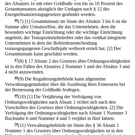
des Absatzes 1e mit einer Geldbuße von bis zu 10 Prozent des
Gesamtumsatzes abzüglich der Umlagen nach § 12 des
Energiefinanzierungsgesetzes geahndet werden.
46
(7)
[1] Gesamtumsatz im Sinne der Absätze 3 bis 6 ist die
Summe aller Umsatzerlöse, die das Unternehmen, dem die
besonders wichtige Einrichtung oder die wichtige Einrichtung
angehört, der Transportnetzbetreiber oder das vertikal integrierte
Unternehmen in dem der Behördenentscheidung
vorausgegangenen Geschäftsjahr weltweit erzielt hat.
[2] Der
Gesamtumsatz kann geschätzt werden.
47
(8) § 17 Absatz 2 des Gesetzes über Ordnungswidrigkeiten
ist in den Fällen des Absatzes 2 Nummer 1 und der Absätze 3 und
4 nicht anzuwenden.
48
(9) Die Regulierungsbehörde kann allgemeine
Verwaltungsgrundsätze über die Ausübung ihres Ermessens bei
der Bemessung der Geldbuße festlegen.
49
(10)
[1] Die Verjährung der Verfolgung von
Ordnungswidrigkeiten nach Absatz 1 richtet sich nach den
Vorschriften des Gesetzes über Ordnungswidrigkeiten.
[2] Die
Verfolgung der Ordnungswidrigkeiten nach Absatz 1 Nummer 3
Buchstabe b und Nummer 4 und 5 verjährt in fünf Jahren.
50
(11) Verwaltungsbehörde im Sinne des § 36 Absatz 1
Nummer 1 des Gesetzes über Ordnungswidrigkeiten ist in den