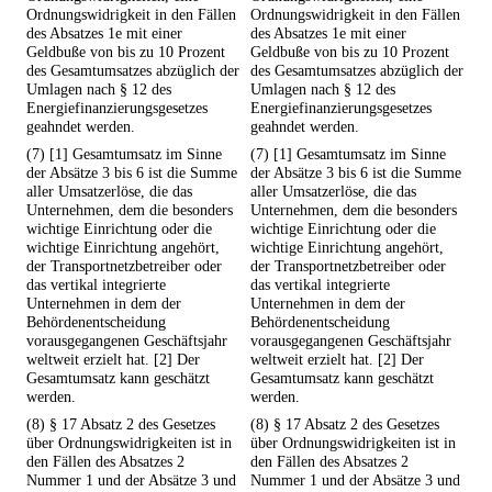
Ordnungswidrigkeit in den Fällen
Ordnungswidrigkeit in den Fällen
des Absatzes 1e mit einer
des Absatzes 1e mit einer
Geldbuße von bis zu 10 Prozent
Geldbuße von bis zu 10 Prozent
des Gesamtumsatzes abzüglich der
des Gesamtumsatzes abzüglich der
Umlagen nach § 12 des
Umlagen nach § 12 des
Energiefinanzierungsgesetzes
Energiefinanzierungsgesetzes
geahndet werden.
geahndet werden.
(7) [1] Gesamtumsatz im Sinne
(7) [1] Gesamtumsatz im Sinne
der Absätze 3 bis 6 ist die Summe
der Absätze 3 bis 6 ist die Summe
aller Umsatzerlöse, die das
aller Umsatzerlöse, die das
Unternehmen, dem die besonders
Unternehmen, dem die besonders
wichtige Einrichtung oder die
wichtige Einrichtung oder die
wichtige Einrichtung angehört,
wichtige Einrichtung angehört,
der Transportnetzbetreiber oder
der Transportnetzbetreiber oder
das vertikal integrierte
das vertikal integrierte
Unternehmen in dem der
Unternehmen in dem der
Behördenentscheidung
Behördenentscheidung
vorausgegangenen Geschäftsjahr
vorausgegangenen Geschäftsjahr
weltweit erzielt hat. [2] Der
weltweit erzielt hat. [2] Der
Gesamtumsatz kann geschätzt
Gesamtumsatz kann geschätzt
werden.
werden.
(8) § 17 Absatz 2 des Gesetzes
(8) § 17 Absatz 2 des Gesetzes
über Ordnungswidrigkeiten ist in
über Ordnungswidrigkeiten ist in
den Fällen des Absatzes 2
den Fällen des Absatzes 2
Nummer 1 und der Absätze 3 und
Nummer 1 und der Absätze 3 und