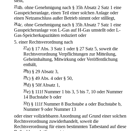
stellt,
25
4b.
ohne Genehmigung nach § 35h Absatz 2 Satz 1 eine
Gasspeicheranlage, einen Teil einer solchen Anlage oder
einen Netzanschluss außer Betrieb nimmt oder stilllegt,
26
4c.
ohne Genehmigung nach § 35h Absatz 7 Satz 1 eine
Gasspeicheranlage von L-Gas auf H-Gas umstellt oder L-
Gas-Speicherkapazitäten reduziert oder
5.
einer Rechtsverordnung nach
27
a)
§ 17 Abs. 3 Satz 1 oder § 27 Satz 5, soweit die
Rechtsverordnung Verpflichtungen zur Mitteilung,
Geheimhaltung, Mitwirkung oder Veröffentlichung
enthält,
28
b)
§ 29 Absatz 3,
29
c)
§ 49 Abs. 4 oder § 50,
30
d)
§ 50f Absatz 1,
31
e)
§ 111f Nummer 1 bis 3, 5 bis 7, 10 oder Nummer
14 Buchstabe b oder
32
f)
§ 111f Nummer 8 Buchstabe a oder Buchstabe b,
Nummer 9 oder Nummer 13
oder einer vollziehbaren Anordnung auf Grund einer solchen
Rechtsverordnung zuwiderhandelt, soweit die
Rechtsverordnung für einen bestimmten Tatbestand auf diese