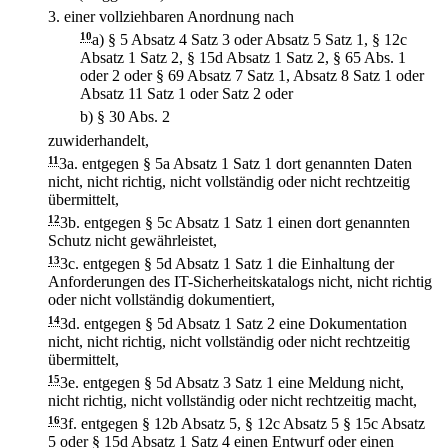
3.
einer vollziehbaren Anordnung nach
10
a)
§ 5 Absatz 4 Satz 3 oder Absatz 5 Satz 1, § 12c
Absatz 1 Satz 2, § 15d Absatz 1 Satz 2, § 65 Abs. 1
oder 2 oder § 69 Absatz 7 Satz 1, Absatz 8 Satz 1 oder
Absatz 11 Satz 1 oder Satz 2 oder
b)
§ 30 Abs. 2
zuwiderhandelt,
11
3a.
entgegen § 5a Absatz 1 Satz 1 dort genannten Daten
nicht, nicht richtig, nicht vollständig oder nicht rechtzeitig
übermittelt,
12
3b.
entgegen § 5c Absatz 1 Satz 1 einen dort genannten
Schutz nicht gewährleistet,
13
3c.
entgegen § 5d Absatz 1 Satz 1 die Einhaltung der
Anforderungen des IT-Sicherheitskatalogs nicht, nicht richtig
oder nicht vollständig dokumentiert,
14
3d.
entgegen § 5d Absatz 1 Satz 2 eine Dokumentation
nicht, nicht richtig, nicht vollständig oder nicht rechtzeitig
übermittelt,
15
3e.
entgegen § 5d Absatz 3 Satz 1 eine Meldung nicht,
nicht richtig, nicht vollständig oder nicht rechtzeitig macht,
16
3f.
entgegen § 12b Absatz 5, § 12c Absatz 5 § 15c Absatz
5 oder § 15d Absatz 1 Satz 4 einen Entwurf oder einen