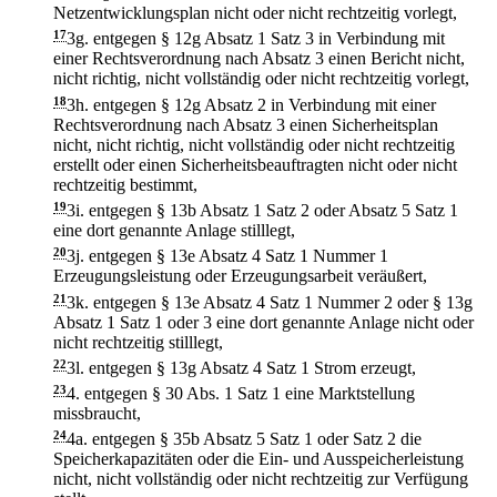
Netzentwicklungsplan nicht oder nicht rechtzeitig vorlegt,
17
3g.
entgegen § 12g Absatz 1 Satz 3 in Verbindung mit
einer Rechtsverordnung nach Absatz 3 einen Bericht nicht,
nicht richtig, nicht vollständig oder nicht rechtzeitig vorlegt,
18
3h.
entgegen § 12g Absatz 2 in Verbindung mit einer
Rechtsverordnung nach Absatz 3 einen Sicherheitsplan
nicht, nicht richtig, nicht vollständig oder nicht rechtzeitig
erstellt oder einen Sicherheitsbeauftragten nicht oder nicht
rechtzeitig bestimmt,
19
3i.
entgegen § 13b Absatz 1 Satz 2 oder Absatz 5 Satz 1
eine dort genannte Anlage stilllegt,
20
3j.
entgegen § 13e Absatz 4 Satz 1 Nummer 1
Erzeugungsleistung oder Erzeugungsarbeit veräußert,
21
3k.
entgegen § 13e Absatz 4 Satz 1 Nummer 2 oder § 13g
Absatz 1 Satz 1 oder 3 eine dort genannte Anlage nicht oder
nicht rechtzeitig stilllegt,
22
3l.
entgegen § 13g Absatz 4 Satz 1 Strom erzeugt,
23
4.
entgegen § 30 Abs. 1 Satz 1 eine Marktstellung
missbraucht,
24
4a.
entgegen § 35b Absatz 5 Satz 1 oder Satz 2 die
Speicherkapazitäten oder die Ein- und Ausspeicherleistung
nicht, nicht vollständig oder nicht rechtzeitig zur Verfügung