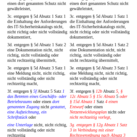
einen dort genannten Schutz nicht
einen dort genannten Schutz nicht
gewährleistet,
gewährleistet,
3c. entgegen § 5d Absatz 1 Satz 1
3c. entgegen § 5d Absatz 1 Satz 1
die Einhaltung der Anforderungen
die Einhaltung der Anforderungen
des IT-Sicherheitskatalogs nicht,
des IT-Sicherheitskatalogs nicht,
nicht richtig oder nicht vollständig
nicht richtig oder nicht vollständig
dokumentiert,
dokumentiert,
3d. entgegen § 5d Absatz 1 Satz 2
3d. entgegen § 5d Absatz 1 Satz 2
eine Dokumentation nicht, nicht
eine Dokumentation nicht, nicht
richtig, nicht vollständig oder
richtig, nicht vollständig oder
nicht rechtzeitig übermittelt,
nicht rechtzeitig übermittelt,
3e. entgegen § 5d Absatz 3 Satz 1
3e. entgegen § 5d Absatz 3 Satz 1
eine Meldung nicht, nicht richtig,
eine Meldung nicht, nicht richtig,
nicht vollständig oder nicht
nicht vollständig oder nicht
rechtzeitig macht,
rechtzeitig macht,
3f. entgegen §
5f
Absatz 5 Satz
1
3f. entgegen §
12b
Absatz
5, §
das Betreten eines Geschäfts- oder
12c Absatz 5 § 15c Absatz
5
oder
Betriebsraums
oder einen
dort
§ 15d Absatz 1
Satz
4 einen
genannten Zugang
nicht
gestattet,
Entwurf
oder einen
eine Aufzeichnung, ein
Netzentwicklungsplan
nicht oder
Schriftstück
oder
nicht rechtzeitig vorlegt,
eine Unterlage
nicht, nicht richtig,
3g. entgegen § 12g Absatz 1 Satz
nicht vollständig oder nicht
3 in Verbindung mit einer
rechtzeitig
Rechtsverordnung nach Absatz 3