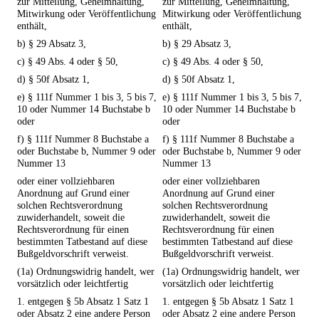
zur Mitteilung, Geheimhaltung,
zur Mitteilung, Geheimhaltung,
Mitwirkung oder Veröffentlichung
Mitwirkung oder Veröffentlichung
enthält,
enthält,
b) § 29 Absatz 3,
b) § 29 Absatz 3,
c) § 49 Abs. 4 oder § 50,
c) § 49 Abs. 4 oder § 50,
d) § 50f Absatz 1,
d) § 50f Absatz 1,
e) § 111f Nummer 1 bis 3, 5 bis 7,
e) § 111f Nummer 1 bis 3, 5 bis 7,
10 oder Nummer 14 Buchstabe b
10 oder Nummer 14 Buchstabe b
oder
oder
f) § 111f Nummer 8 Buchstabe a
f) § 111f Nummer 8 Buchstabe a
oder Buchstabe b, Nummer 9 oder
oder Buchstabe b, Nummer 9 oder
Nummer 13
Nummer 13
oder einer vollziehbaren
oder einer vollziehbaren
Anordnung auf Grund einer
Anordnung auf Grund einer
solchen Rechtsverordnung
solchen Rechtsverordnung
zuwiderhandelt, soweit die
zuwiderhandelt, soweit die
Rechtsverordnung für einen
Rechtsverordnung für einen
bestimmten Tatbestand auf diese
bestimmten Tatbestand auf diese
Bußgeldvorschrift verweist.
Bußgeldvorschrift verweist.
(1a) Ordnungswidrig handelt, wer
(1a) Ordnungswidrig handelt, wer
vorsätzlich oder leichtfertig
vorsätzlich oder leichtfertig
1. entgegen § 5b Absatz 1 Satz 1
1. entgegen § 5b Absatz 1 Satz 1
oder Absatz 2 eine andere Person
oder Absatz 2 eine andere Person