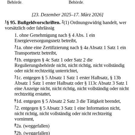
Behörde.
Behörde.
[23. Dezember 2025–17. März 2026]
1
§ 95
.
Bußgeldvorschriften.
2
(1) Ordnungswidrig handelt, wer
vorsätzlich oder fahrlässig
1.
ohne Genehmigung nach § 4 Abs. 1 ein
Energieversorgungsnetz betreibt,
3
1a.
ohne eine Zertifizierung nach § 4a Absatz 1 Satz 1 ein
Transportnetz betreibt,
4
1b.
entgegen § 4c Satz 1 oder Satz 2 die
Regulierungsbehörde nicht, nicht richtig, nicht vollständig
oder nicht rechtzeitig unterrichtet,
5
1c.
entgegen § 5 Absatz 1 Satz 1 erster Halbsatz, § 13b
Absatz 1 Satz 1 erster Halbsatz oder § 113c Absatz 3 Satz 1
eine Anzeige nicht, nicht richtig, nicht vollständig oder nicht
rechtzeitig erstattet,
6
1d.
entgegen § 5 Absatz 2 Satz 3 die Tätigkeit beendet,
7
2.
entgegen § 5 Absatz 3 Satz 1 eine Information nicht,
nicht richtig, nicht vollständig oder nicht rechtzeitig
vornimmt,
8
2a.
(weggefallen)
9
2b.
(weggefallen)