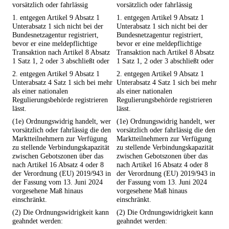
vorsätzlich oder fahrlässig
vorsätzlich oder fahrlässig
1. entgegen Artikel 9 Absatz 1
1. entgegen Artikel 9 Absatz 1
Unterabsatz 1 sich nicht bei der
Unterabsatz 1 sich nicht bei der
Bundesnetzagentur registriert,
Bundesnetzagentur registriert,
bevor er eine meldepflichtige
bevor er eine meldepflichtige
Transaktion nach Artikel 8 Absatz
Transaktion nach Artikel 8 Absatz
1 Satz 1, 2 oder 3 abschließt oder
1 Satz 1, 2 oder 3 abschließt oder
2. entgegen Artikel 9 Absatz 1
2. entgegen Artikel 9 Absatz 1
Unterabsatz 4 Satz 1 sich bei mehr
Unterabsatz 4 Satz 1 sich bei mehr
als einer nationalen
als einer nationalen
Regulierungsbehörde registrieren
Regulierungsbehörde registrieren
lässt.
lässt.
(1e) Ordnungswidrig handelt, wer
(1e) Ordnungswidrig handelt, wer
vorsätzlich oder fahrlässig die den
vorsätzlich oder fahrlässig die den
Marktteilnehmern zur Verfügung
Marktteilnehmern zur Verfügung
zu stellende Verbindungskapazität
zu stellende Verbindungskapazität
zwischen Gebotszonen über das
zwischen Gebotszonen über das
nach Artikel 16 Absatz 4 oder 8
nach Artikel 16 Absatz 4 oder 8
der Verordnung (EU) 2019/943 in
der Verordnung (EU) 2019/943 in
der Fassung vom 13. Juni 2024
der Fassung vom 13. Juni 2024
vorgesehene Maß hinaus
vorgesehene Maß hinaus
einschränkt.
einschränkt.
(2) Die Ordnungswidrigkeit kann
(2) Die Ordnungswidrigkeit kann
geahndet werden:
geahndet werden: