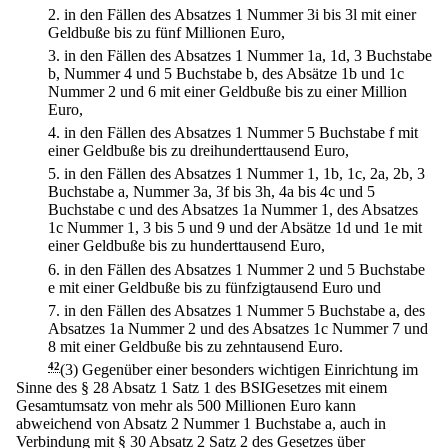
2.
in den Fällen des Absatzes 1 Nummer 3i bis 3l mit einer
Geldbuße bis zu fünf Millionen Euro,
3.
in den Fällen des Absatzes 1 Nummer 1a, 1d, 3 Buchstabe
b, Nummer 4 und 5 Buchstabe b, des Absätze 1b und 1c
Nummer 2 und 6 mit einer Geldbuße bis zu einer Million
Euro,
4.
in den Fällen des Absatzes 1 Nummer 5 Buchstabe f mit
einer Geldbuße bis zu dreihunderttausend Euro,
5.
in den Fällen des Absatzes 1 Nummer 1, 1b, 1c, 2a, 2b, 3
Buchstabe a, Nummer 3a, 3f bis 3h, 4a bis 4c und 5
Buchstabe c und des Absatzes 1a Nummer 1, des Absatzes
1c Nummer 1, 3 bis 5 und 9 und der Absätze 1d und 1e mit
einer Geldbuße bis zu hunderttausend Euro,
6.
in den Fällen des Absatzes 1 Nummer 2 und 5 Buchstabe
e mit einer Geldbuße bis zu fünfzigtausend Euro und
7.
in den Fällen des Absatzes 1 Nummer 5 Buchstabe a, des
Absatzes 1a Nummer 2 und des Absatzes 1c Nummer 7 und
8 mit einer Geldbuße bis zu zehntausend Euro.
42
(3) Gegenüber einer besonders wichtigen Einrichtung im
Sinne des § 28 Absatz 1 Satz 1 des BSIGesetzes mit einem
Gesamtumsatz von mehr als 500 Millionen Euro kann
abweichend von Absatz 2 Nummer 1 Buchstabe a, auch in
Verbindung mit § 30 Absatz 2 Satz 2 des Gesetzes über