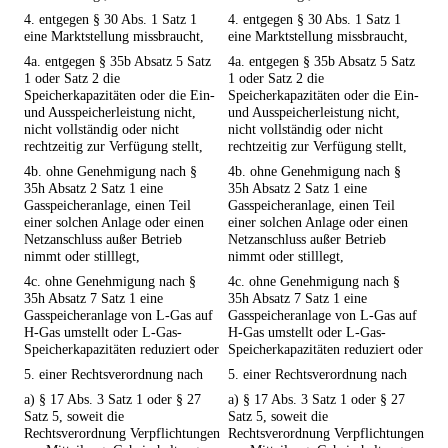
4. entgegen § 30 Abs. 1 Satz 1
4. entgegen § 30 Abs. 1 Satz 1
eine Marktstellung missbraucht,
eine Marktstellung missbraucht,
4a. entgegen § 35b Absatz 5 Satz
4a. entgegen § 35b Absatz 5 Satz
1 oder Satz 2 die
1 oder Satz 2 die
Speicherkapazitäten oder die Ein-
Speicherkapazitäten oder die Ein-
und Ausspeicherleistung nicht,
und Ausspeicherleistung nicht,
nicht vollständig oder nicht
nicht vollständig oder nicht
rechtzeitig zur Verfügung stellt,
rechtzeitig zur Verfügung stellt,
4b. ohne Genehmigung nach §
4b. ohne Genehmigung nach §
35h Absatz 2 Satz 1 eine
35h Absatz 2 Satz 1 eine
Gasspeicheranlage, einen Teil
Gasspeicheranlage, einen Teil
einer solchen Anlage oder einen
einer solchen Anlage oder einen
Netzanschluss außer Betrieb
Netzanschluss außer Betrieb
nimmt oder stilllegt,
nimmt oder stilllegt,
4c. ohne Genehmigung nach §
4c. ohne Genehmigung nach §
35h Absatz 7 Satz 1 eine
35h Absatz 7 Satz 1 eine
Gasspeicheranlage von L-Gas auf
Gasspeicheranlage von L-Gas auf
H-Gas umstellt oder L-Gas-
H-Gas umstellt oder L-Gas-
Speicherkapazitäten reduziert oder
Speicherkapazitäten reduziert oder
5. einer Rechtsverordnung nach
5. einer Rechtsverordnung nach
a) § 17 Abs. 3 Satz 1 oder § 27
a) § 17 Abs. 3 Satz 1 oder § 27
Satz 5, soweit die
Satz 5, soweit die
Rechtsverordnung Verpflichtungen
Rechtsverordnung Verpflichtungen