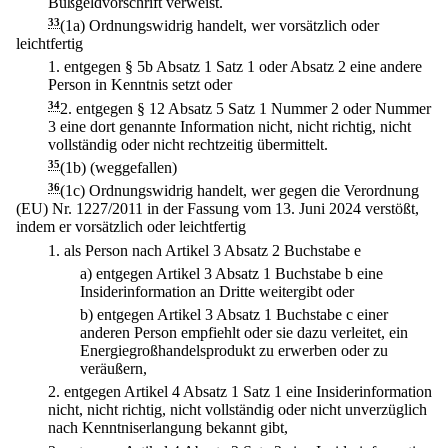
Bußgeldvorschrift verweist.
33
(1a) Ordnungswidrig handelt, wer vorsätzlich oder
leichtfertig
1.
entgegen § 5b Absatz 1 Satz 1 oder Absatz 2 eine andere
Person in Kenntnis setzt oder
34
2.
entgegen § 12 Absatz 5 Satz 1 Nummer 2 oder Nummer
3 eine dort genannte Information nicht, nicht richtig, nicht
vollständig oder nicht rechtzeitig übermittelt.
35
(1b) (weggefallen)
36
(1c) Ordnungswidrig handelt, wer gegen die Verordnung
(EU) Nr. 1227/2011 in der Fassung vom 13. Juni 2024 verstößt,
indem er vorsätzlich oder leichtfertig
1.
als Person nach Artikel 3 Absatz 2 Buchstabe e
a)
entgegen Artikel 3 Absatz 1 Buchstabe b eine
Insiderinformation an Dritte weitergibt oder
b)
entgegen Artikel 3 Absatz 1 Buchstabe c einer
anderen Person empfiehlt oder sie dazu verleitet, ein
Energiegroßhandelsprodukt zu erwerben oder zu
veräußern,
2.
entgegen Artikel 4 Absatz 1 Satz 1 eine Insiderinformation
nicht, nicht richtig, nicht vollständig oder nicht unverzüglich
nach Kenntniserlangung bekannt gibt,