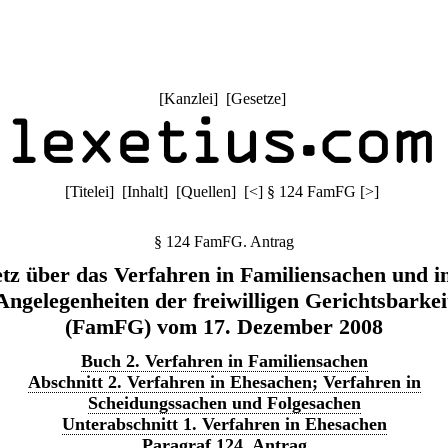
[
Kanzlei
] [
Gesetze
]
[
Titelei
] [
Inhalt
] [
Quellen
]
[
<
]
§ 124 FamFG
[
>
]
§ 124 FamFG. Antrag
tz über das Verfahren in Familiensachen und i
Angelegenheiten der freiwilligen Gerichtsbarkei
(FamFG) vom 17. Dezember 2008
Buch 2. Verfahren in Familiensachen
Abschnitt 2. Verfahren in Ehesachen; Verfahren in
Scheidungssachen und Folgesachen
Unterabschnitt 1. Verfahren in Ehesachen
Paragraf 124. Antrag