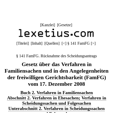
[
Kanzlei
] [
Gesetze
]
[
Titelei
] [
Inhalt
] [
Quellen
]
[
<
]
§ 141 FamFG
[
>
]
§ 141 FamFG. Rücknahme des Scheidungsantrags
Gesetz über das Verfahren in
Familiensachen und in den Angelegenheiten
der freiwilligen Gerichtsbarkeit (FamFG)
vom 17. Dezember 2008
Buch 2. Verfahren in Familiensachen
Abschnitt 2. Verfahren in Ehesachen; Verfahren in
Scheidungssachen und Folgesachen
Unterabschnitt 2. Verfahren in Scheidungssachen