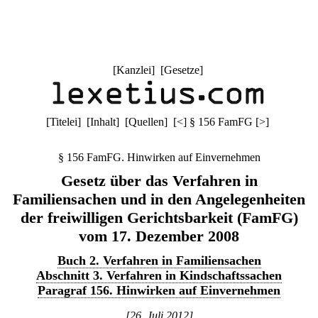
[
Kanzlei
] [
Gesetze
]
[
Titelei
] [
Inhalt
] [
Quellen
]
[
<
]
§ 156 FamFG
[
>
]
§ 156 FamFG. Hinwirken auf Einvernehmen
Gesetz über das Verfahren in
Familiensachen und in den Angelegenheiten
der freiwilligen Gerichtsbarkeit (FamFG)
vom 17. Dezember 2008
Buch 2. Verfahren in Familiensachen
Abschnitt 3. Verfahren in Kindschaftssachen
Paragraf 156. Hinwirken auf Einvernehmen
[26. Juli 2012]