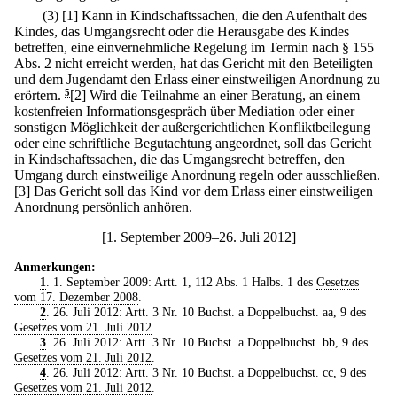
(3)
[1] Kann in Kindschaftssachen, die den Aufenthalt des
Kindes, das Umgangsrecht oder die Herausgabe des Kindes
betreffen, eine einvernehmliche Regelung im Termin nach § 155
Abs. 2 nicht erreicht werden, hat das Gericht mit den Beteiligten
und dem Jugendamt den Erlass einer einstweiligen Anordnung zu
erörtern.
5
[2] Wird die Teilnahme an einer Beratung, an einem
kostenfreien Informationsgespräch über Mediation oder einer
sonstigen Möglichkeit der außergerichtlichen Konfliktbeilegung
oder eine schriftliche Begutachtung angeordnet, soll das Gericht
in Kindschaftssachen, die das Umgangsrecht betreffen, den
Umgang durch einstweilige Anordnung regeln oder ausschließen.
[3] Das Gericht soll das Kind vor dem Erlass einer einstweiligen
Anordnung persönlich anhören.
[1. September 2009–26. Juli 2012]
Anmerkungen:
1
. 1. September 2009: Artt. 1, 112 Abs. 1 Halbs. 1 des
Gesetzes
vom 17. Dezember 2008
.
2
. 26. Juli 2012: Artt. 3 Nr. 10 Buchst. a Doppelbuchst. aa, 9 des
Gesetzes vom 21. Juli 2012
.
3
. 26. Juli 2012: Artt. 3 Nr. 10 Buchst. a Doppelbuchst. bb, 9 des
Gesetzes vom 21. Juli 2012
.
4
. 26. Juli 2012: Artt. 3 Nr. 10 Buchst. a Doppelbuchst. cc, 9 des
Gesetzes vom 21. Juli 2012
.