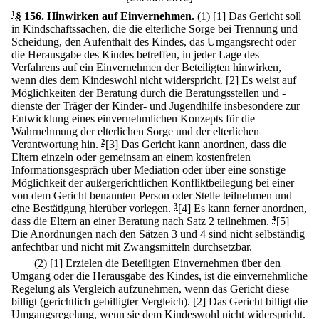
1
§ 156
.
Hinwirken auf Einvernehmen.
(1)
[1] Das Gericht soll
in Kindschaftssachen, die die elterliche Sorge bei Trennung und
Scheidung, den Aufenthalt des Kindes, das Umgangsrecht oder
die Herausgabe des Kindes betreffen, in jeder Lage des
Verfahrens auf ein Einvernehmen der Beteiligten hinwirken,
wenn dies dem Kindeswohl nicht widerspricht.
[2] Es weist auf
Möglichkeiten der Beratung durch die Beratungsstellen und -
dienste der Träger der Kinder- und Jugendhilfe insbesondere zur
Entwicklung eines einvernehmlichen Konzepts für die
Wahrnehmung der elterlichen Sorge und der elterlichen
Verantwortung hin.
2
[3] Das Gericht kann anordnen, dass die
Eltern einzeln oder gemeinsam an einem kostenfreien
Informationsgespräch über Mediation oder über eine sonstige
Möglichkeit der außergerichtlichen Konfliktbeilegung bei einer
von dem Gericht benannten Person oder Stelle teilnehmen und
eine Bestätigung hierüber vorlegen.
3
[4] Es kann ferner anordnen,
dass die Eltern an einer Beratung nach Satz 2 teilnehmen.
4
[5]
Die Anordnungen nach den Sätzen 3 und 4 sind nicht selbständig
anfechtbar und nicht mit Zwangsmitteln durchsetzbar.
(2)
[1] Erzielen die Beteiligten Einvernehmen über den
Umgang oder die Herausgabe des Kindes, ist die einvernehmliche
Regelung als Vergleich aufzunehmen, wenn das Gericht diese
billigt (gerichtlich gebilligter Vergleich).
[2] Das Gericht billigt die
Umgangsregelung, wenn sie dem Kindeswohl nicht widerspricht.