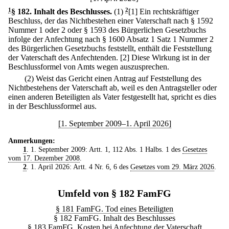
1
§ 182
.
Inhalt des Beschlusses.
(1)
2
[1] Ein rechtskräftiger
Beschluss, der das Nichtbestehen einer Vaterschaft nach § 1592
Nummer 1 oder 2 oder § 1593 des Bürgerlichen Gesetzbuchs
infolge der Anfechtung nach § 1600 Absatz 1 Satz 1 Nummer 2
des Bürgerlichen Gesetzbuchs feststellt, enthält die Feststellung
der Vaterschaft des Anfechtenden.
[2] Diese Wirkung ist in der
Beschlussformel von Amts wegen auszusprechen.
(2) Weist das Gericht einen Antrag auf Feststellung des
Nichtbestehens der Vaterschaft ab, weil es den Antragsteller oder
einen anderen Beteiligten als Vater festgestellt hat, spricht es dies
in der Beschlussformel aus.
[1. September 2009–1. April 2026]
Anmerkungen:
1
. 1. September 2009: Artt. 1, 112 Abs. 1 Halbs. 1 des
Gesetzes
vom 17. Dezember 2008
.
2
. 1. April 2026: Artt. 4 Nr. 6, 6 des
Gesetzes vom 29. März 2026
.
Umfeld von § 182 FamFG
§ 181 FamFG. Tod eines Beteiligten
§ 182 FamFG. Inhalt des Beschlusses
§ 183 FamFG. Kosten bei Anfechtung der Vaterschaft