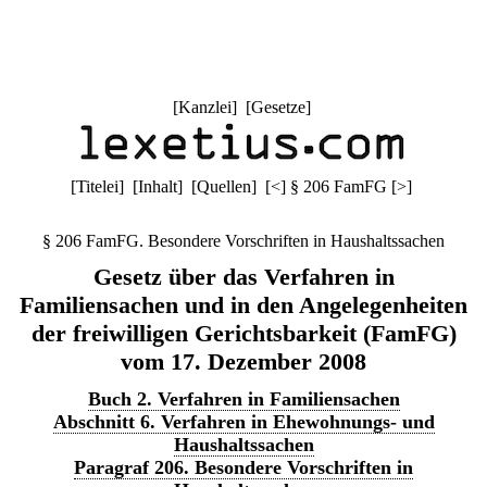
[
Kanzlei
] [
Gesetze
]
[
Titelei
] [
Inhalt
] [
Quellen
]
[
<
]
§ 206 FamFG
[
>
]
§ 206 FamFG. Besondere Vorschriften in Haushaltssachen
Gesetz über das Verfahren in
Familiensachen und in den Angelegenheiten
der freiwilligen Gerichtsbarkeit (FamFG)
vom 17. Dezember 2008
Buch 2. Verfahren in Familiensachen
Abschnitt 6. Verfahren in Ehewohnungs- und
Haushaltssachen
Paragraf 206. Besondere Vorschriften in