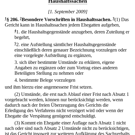
Haushaltssachen
[1. September 2009]
1
§ 206
.
2
Besondere Vorschriften in Haushaltssachen.
3
(1) Das
Gericht kann in Haushaltssachen jedem Ehegatten aufgeben,
4
1.
die Haushaltsgegenstände anzugeben, deren Zuteilung er
begehrt,
5
2.
eine Aufstellung sämtlicher Haushaltsgegenstände
einschließlich deren genauer Bezeichnung vorzulegen oder
eine vorgelegte Aufstellung zu ergänzen,
3.
sich über bestimmte Umstände zu erklären, eigene
Angaben zu ergänzen oder zum Vortrag eines anderen
Beteiligten Stellung zu nehmen oder
4.
bestimmte Belege vorzulegen
und ihm hierzu eine angemessene Frist setzen.
(2) Umstände, die erst nach Ablauf einer Frist nach Absatz 1
vorgebracht werden, können nur berücksichtigt werden, wenn
dadurch nach der freien Überzeugung des Gerichts die
Erledigung des Verfahrens nicht verzögert wird oder wenn der
Ehegatte die Verspätung genügend entschuldigt.
(3) Kommt ein Ehegatte einer Auflage nach Absatz 1 nicht
nach oder sind nach Absatz 2 Umstände nicht zu berücksichtigen,
ist das Gericht insoweit zur weiteren Aufklärung des Sachverhalts