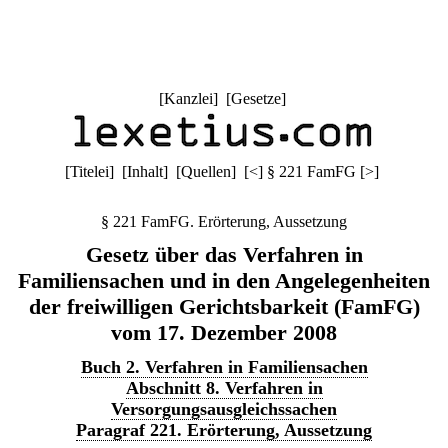
[
Kanzlei
] [
Gesetze
]
[
Titelei
] [
Inhalt
] [
Quellen
]
[
<
]
§ 221 FamFG
[
>
]
§ 221 FamFG. Erörterung, Aussetzung
Gesetz über das Verfahren in
Familiensachen und in den Angelegenheiten
der freiwilligen Gerichtsbarkeit (FamFG)
vom 17. Dezember 2008
Buch 2. Verfahren in Familiensachen
Abschnitt 8. Verfahren in
Versorgungsausgleichssachen
Paragraf 221. Erörterung, Aussetzung