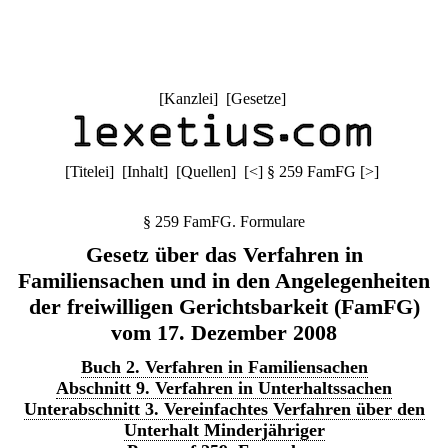
[
Kanzlei
] [
Gesetze
]
[
Titelei
] [
Inhalt
] [
Quellen
]
[
<
]
§ 259 FamFG
[
>
]
§ 259 FamFG. Formulare
Gesetz über das Verfahren in
Familiensachen und in den Angelegenheiten
der freiwilligen Gerichtsbarkeit (FamFG)
vom 17. Dezember 2008
Buch 2. Verfahren in Familiensachen
Abschnitt 9. Verfahren in Unterhaltssachen
Unterabschnitt 3. Vereinfachtes Verfahren über den
Unterhalt Minderjähriger