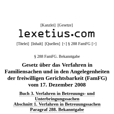
[
Kanzlei
] [
Gesetze
]
[
Titelei
] [
Inhalt
] [
Quellen
]
[
<
]
§ 288 FamFG
[
>
]
§ 288 FamFG. Bekanntgabe
Gesetz über das Verfahren in
Familiensachen und in den Angelegenheiten
der freiwilligen Gerichtsbarkeit (FamFG)
vom 17. Dezember 2008
Buch 3. Verfahren in Betreuungs- und
Unterbringungssachen
Abschnitt 1. Verfahren in Betreuungssachen
Paragraf 288. Bekanntgabe