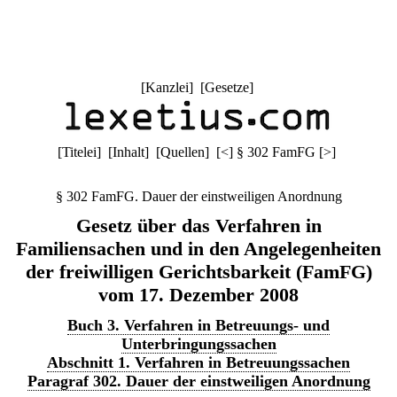
[
Kanzlei
] [
Gesetze
]
[
Titelei
] [
Inhalt
] [
Quellen
]
[
<
]
§ 302 FamFG
[
>
]
§ 302 FamFG. Dauer der einstweiligen Anordnung
Gesetz über das Verfahren in
Familiensachen und in den Angelegenheiten
der freiwilligen Gerichtsbarkeit (FamFG)
vom 17. Dezember 2008
Buch 3. Verfahren in Betreuungs- und
Unterbringungssachen
Abschnitt 1. Verfahren in Betreuungssachen
Paragraf 302. Dauer der einstweiligen Anordnung