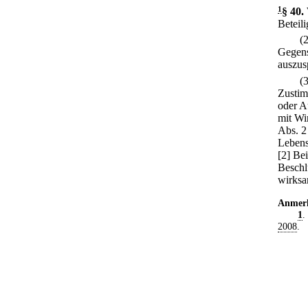
1
§ 40
.
Beteili
(
Gegens
auszus
(
Zustim
oder A
mit Wi
Abs. 2
Lebens
[2] Be
Beschl
wirksa
Anmer
1
.
2008
.