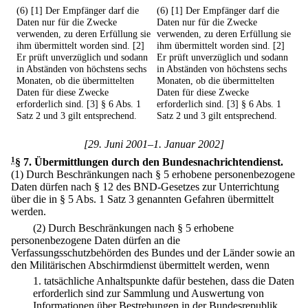
(6) [1] Der Empfänger darf die
(6) [1] Der Empfänger darf die
Daten nur für die Zwecke
Daten nur für die Zwecke
verwenden, zu deren Erfüllung sie
verwenden, zu deren Erfüllung sie
ihm übermittelt worden sind. [2]
ihm übermittelt worden sind. [2]
Er prüft unverzüglich und sodann
Er prüft unverzüglich und sodann
in Abständen von höchstens sechs
in Abständen von höchstens sechs
Monaten, ob die übermittelten
Monaten, ob die übermittelten
Daten für diese Zwecke
Daten für diese Zwecke
erforderlich sind. [3] § 6 Abs. 1
erforderlich sind. [3] § 6 Abs. 1
Satz 2 und 3 gilt entsprechend.
Satz 2 und 3 gilt entsprechend.
[29. Juni 2001–1. Januar 2002]
1
§ 7
.
Übermittlungen durch den Bundesnachrichtendienst.
(1) Durch Beschränkungen nach § 5 erhobene personenbezogene
Daten dürfen nach § 12 des BND-Gesetzes zur Unterrichtung
über die in § 5 Abs. 1 Satz 3 genannten Gefahren übermittelt
werden.
(2) Durch Beschränkungen nach § 5 erhobene
personenbezogene Daten dürfen an die
Verfassungsschutzbehörden des Bundes und der Länder sowie an
den Militärischen Abschirmdienst übermittelt werden, wenn
1.
tatsächliche Anhaltspunkte dafür bestehen, dass die Daten
erforderlich sind zur Sammlung und Auswertung von
Informationen über Bestrebungen in der Bundesrepublik