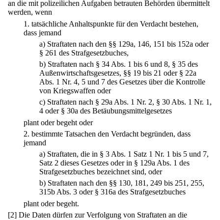
an die mit polizeilichen Aufgaben betrauten Behörden übermittelt
werden, wenn
1.
tatsächliche Anhaltspunkte für den Verdacht bestehen,
dass jemand
a)
Straftaten nach den §§ 129a, 146, 151 bis 152a oder
§ 261 des Strafgesetzbuches,
b)
Straftaten nach § 34 Abs. 1 bis 6 und 8, § 35 des
Außenwirtschaftsgesetzes, §§ 19 bis 21 oder § 22a
Abs. 1 Nr. 4, 5 und 7 des Gesetzes über die Kontrolle
von Kriegswaffen oder
c)
Straftaten nach § 29a Abs. 1 Nr. 2, § 30 Abs. 1 Nr. 1,
4 oder § 30a des Betäubungsmittelgesetzes
plant oder begeht oder
2.
bestimmte Tatsachen den Verdacht begründen, dass
jemand
a)
Straftaten, die in § 3 Abs. 1 Satz 1 Nr. 1 bis 5 und 7,
Satz 2 dieses Gesetzes oder in § 129a Abs. 1 des
Strafgesetzbuches bezeichnet sind, oder
b)
Straftaten nach den §§ 130, 181, 249 bis 251, 255,
315b Abs. 3 oder § 316a des Strafgesetzbuches
plant oder begeht.
[2] Die Daten dürfen zur Verfolgung von Straftaten an die