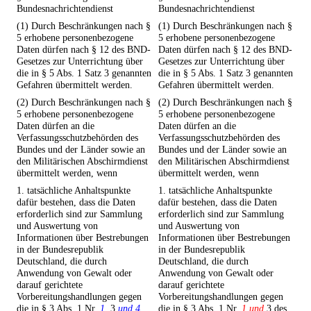
Bundesnachrichtendienst
Bundesnachrichtendienst
(1) Durch Beschränkungen nach §
(1) Durch Beschränkungen nach §
5 erhobene personenbezogene
5 erhobene personenbezogene
Daten dürfen nach § 12 des BND-
Daten dürfen nach § 12 des BND-
Gesetzes zur Unterrichtung über
Gesetzes zur Unterrichtung über
die in § 5 Abs. 1 Satz 3 genannten
die in § 5 Abs. 1 Satz 3 genannten
Gefahren übermittelt werden.
Gefahren übermittelt werden.
(2) Durch Beschränkungen nach §
(2) Durch Beschränkungen nach §
5 erhobene personenbezogene
5 erhobene personenbezogene
Daten dürfen an die
Daten dürfen an die
Verfassungsschutzbehörden des
Verfassungsschutzbehörden des
Bundes und der Länder sowie an
Bundes und der Länder sowie an
den Militärischen Abschirmdienst
den Militärischen Abschirmdienst
übermittelt werden, wenn
übermittelt werden, wenn
1. tatsächliche Anhaltspunkte
1. tatsächliche Anhaltspunkte
dafür bestehen, dass die Daten
dafür bestehen, dass die Daten
erforderlich sind zur Sammlung
erforderlich sind zur Sammlung
und Auswertung von
und Auswertung von
Informationen über Bestrebungen
Informationen über Bestrebungen
in der Bundesrepublik
in der Bundesrepublik
Deutschland, die durch
Deutschland, die durch
Anwendung von Gewalt oder
Anwendung von Gewalt oder
darauf gerichtete
darauf gerichtete
Vorbereitungshandlungen gegen
Vorbereitungshandlungen gegen
die in § 3 Abs. 1 Nr.
1,
3
und 4
die in § 3 Abs. 1 Nr.
1 und
3 des