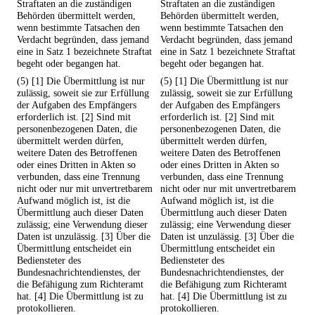
Straftaten an die zuständigen
Straftaten an die zuständigen
Behörden übermittelt werden,
Behörden übermittelt werden,
wenn bestimmte Tatsachen den
wenn bestimmte Tatsachen den
Verdacht begründen, dass jemand
Verdacht begründen, dass jemand
eine in Satz 1 bezeichnete Straftat
eine in Satz 1 bezeichnete Straftat
begeht oder begangen hat.
begeht oder begangen hat.
(5) [1] Die Übermittlung ist nur
(5) [1] Die Übermittlung ist nur
zulässig, soweit sie zur Erfüllung
zulässig, soweit sie zur Erfüllung
der Aufgaben des Empfängers
der Aufgaben des Empfängers
erforderlich ist. [2] Sind mit
erforderlich ist. [2] Sind mit
personenbezogenen Daten, die
personenbezogenen Daten, die
übermittelt werden dürfen,
übermittelt werden dürfen,
weitere Daten des Betroffenen
weitere Daten des Betroffenen
oder eines Dritten in Akten so
oder eines Dritten in Akten so
verbunden, dass eine Trennung
verbunden, dass eine Trennung
nicht oder nur mit unvertretbarem
nicht oder nur mit unvertretbarem
Aufwand möglich ist, ist die
Aufwand möglich ist, ist die
Übermittlung auch dieser Daten
Übermittlung auch dieser Daten
zulässig; eine Verwendung dieser
zulässig; eine Verwendung dieser
Daten ist unzulässig. [3] Über die
Daten ist unzulässig. [3] Über die
Übermittlung entscheidet ein
Übermittlung entscheidet ein
Bediensteter des
Bediensteter des
Bundesnachrichtendienstes, der
Bundesnachrichtendienstes, der
die Befähigung zum Richteramt
die Befähigung zum Richteramt
hat. [4] Die Übermittlung ist zu
hat. [4] Die Übermittlung ist zu
protokollieren.
protokollieren.