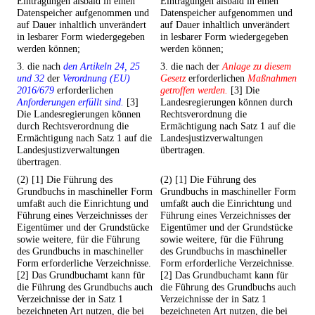
Eintragungen alsbald in einen
Eintragungen alsbald in einen
Datenspeicher aufgenommen und
Datenspeicher aufgenommen und
auf Dauer inhaltlich unverändert
auf Dauer inhaltlich unverändert
in lesbarer Form wiedergegeben
in lesbarer Form wiedergegeben
werden können;
werden können;
3. die nach
den Artikeln 24, 25
3. die nach der
Anlage zu diesem
und 32
der
Verordnung (EU)
Gesetz
erforderlichen
Maßnahmen
2016/679
erforderlichen
getroffen werden.
[3] Die
Anforderungen erfüllt sind.
[3]
Landesregierungen können durch
Die Landesregierungen können
Rechtsverordnung die
durch Rechtsverordnung die
Ermächtigung nach Satz 1 auf die
Ermächtigung nach Satz 1 auf die
Landesjustizverwaltungen
Landesjustizverwaltungen
übertragen.
übertragen.
(2) [1] Die Führung des
(2) [1] Die Führung des
Grundbuchs in maschineller Form
Grundbuchs in maschineller Form
umfaßt auch die Einrichtung und
umfaßt auch die Einrichtung und
Führung eines Verzeichnisses der
Führung eines Verzeichnisses der
Eigentümer und der Grundstücke
Eigentümer und der Grundstücke
sowie weitere, für die Führung
sowie weitere, für die Führung
des Grundbuchs in maschineller
des Grundbuchs in maschineller
Form erforderliche Verzeichnisse.
Form erforderliche Verzeichnisse.
[2] Das Grundbuchamt kann für
[2] Das Grundbuchamt kann für
die Führung des Grundbuchs auch
die Führung des Grundbuchs auch
Verzeichnisse der in Satz 1
Verzeichnisse der in Satz 1
bezeichneten Art nutzen, die bei
bezeichneten Art nutzen, die bei