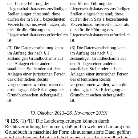
den für die Führung des
den für die Führung des
Liegenschaftskatasters zuständigen
Liegenschaftskatasters zuständigen
Stellen eingerichtet sind; diese
Stellen eingerichtet sind; diese
dürfen die in Satz 1 bezeichneten
dürfen die in Satz 1 bezeichneten
Verzeichnisse insoweit nutzen, als
Verzeichnisse insoweit nutzen, als
dies für die Führung des
dies für die Führung des
Liegenschaftskatasters erforderlich
Liegenschaftskatasters erforderlich
ist.
ist.
(3) Die Datenverarbeitung kann
(3) Die Datenverarbeitung kann
im Auftrag des nach § 1
im Auftrag des nach § 1
zuständigen Grundbuchamts auf
zuständigen Grundbuchamts auf
den Anlagen einer anderen
den Anlagen einer anderen
staatlichen Stelle oder auf den
staatlichen Stelle oder auf den
Anlagen einer juristischen Person
Anlagen einer juristischen Person
des öffentlichen Rechts
des öffentlichen Rechts
vorgenommen werden, wenn die
vorgenommen werden, wenn die
ordnungsgemäße Erledigung der
ordnungsgemäße Erledigung der
Grundbuchsachen sichergestellt
Grundbuchsachen sichergestellt
ist.
ist.
[9. Oktober 2013–26. November 2019]
1
§ 126
.
(1)
2
[1] Die Landesregierungen können durch
Rechtsverordnung bestimmen, daß und in welchem Umfang das
Grundbuch in maschineller Form als automatisierte Datei geführt
wird; sie können dabei auch bestimmen, dass das Grundbuch in