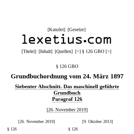
[
Kanzlei
] [
Gesetze
]
[
Titelei
] [
Inhalt
] [
Quellen
]
[
<
]
§ 126 GBO
[
>
]
§ 126 GBO
Grundbuchordnung vom 24. März 1897
Siebenter Abschnitt. Das maschinell geführte
Grundbuch
Paragraf 126
[26. November 2019]
[26. November 2019]
[9. Oktober 2013]
§ 126
§ 126