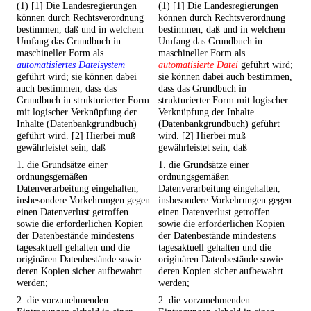
(1) [1] Die Landesregierungen
(1) [1] Die Landesregierungen
können durch Rechtsverordnung
können durch Rechtsverordnung
bestimmen, daß und in welchem
bestimmen, daß und in welchem
Umfang das Grundbuch in
Umfang das Grundbuch in
maschineller Form als
maschineller Form als
automatisiertes Dateisystem
automatisierte Datei
geführt wird;
geführt wird; sie können dabei
sie können dabei auch bestimmen,
auch bestimmen, dass das
dass das Grundbuch in
Grundbuch in strukturierter Form
strukturierter Form mit logischer
mit logischer Verknüpfung der
Verknüpfung der Inhalte
Inhalte (Datenbankgrundbuch)
(Datenbankgrundbuch) geführt
geführt wird. [2] Hierbei muß
wird. [2] Hierbei muß
gewährleistet sein, daß
gewährleistet sein, daß
1. die Grundsätze einer
1. die Grundsätze einer
ordnungsgemäßen
ordnungsgemäßen
Datenverarbeitung eingehalten,
Datenverarbeitung eingehalten,
insbesondere Vorkehrungen gegen
insbesondere Vorkehrungen gegen
einen Datenverlust getroffen
einen Datenverlust getroffen
sowie die erforderlichen Kopien
sowie die erforderlichen Kopien
der Datenbestände mindestens
der Datenbestände mindestens
tagesaktuell gehalten und die
tagesaktuell gehalten und die
originären Datenbestände sowie
originären Datenbestände sowie
deren Kopien sicher aufbewahrt
deren Kopien sicher aufbewahrt
werden;
werden;
2. die vorzunehmenden
2. die vorzunehmenden