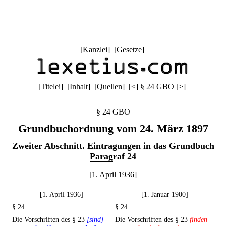
[
Kanzlei
] [
Gesetze
]
[
Titelei
] [
Inhalt
] [
Quellen
]
[
<
]
§ 24 GBO
[
>
]
§ 24 GBO
Grundbuchordnung vom 24. März 1897
Zweiter Abschnitt. Eintragungen in das Grundbuch
Paragraf 24
[1. April 1936]
[1. April 1936]
[1. Januar 1900]
§ 24
§ 24
Die Vorschriften des § 23
[sind]
Die Vorschriften des § 23
finden