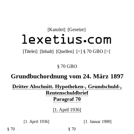
[
Kanzlei
] [
Gesetze
]
[
Titelei
] [
Inhalt
] [
Quellen
]
[
<
]
§ 70 GBO
[
>
]
§ 70 GBO
Grundbuchordnung vom 24. März 1897
Dritter Abschnitt. Hypotheken-, Grundschuld-,
Rentenschuldbrief
Paragraf 70
[1. April 1936]
[1. April 1936]
[1. Januar 1900]
§ 70
§ 70