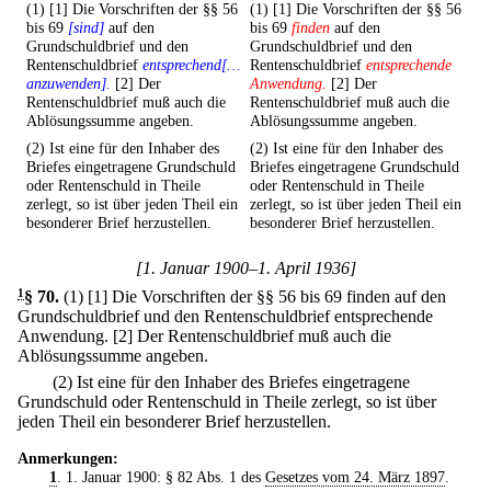
(1) [1] Die Vorschriften der §§ 56
(1) [1] Die Vorschriften der §§ 56
bis 69
[sind]
auf den
bis 69
finden
auf den
Grundschuldbrief und den
Grundschuldbrief und den
Rentenschuldbrief
entsprechend[…
Rentenschuldbrief
entsprechende
anzuwenden].
[2] Der
Anwendung.
[2] Der
Rentenschuldbrief muß auch die
Rentenschuldbrief muß auch die
Ablösungssumme angeben.
Ablösungssumme angeben.
(2) Ist eine für den Inhaber des
(2) Ist eine für den Inhaber des
Briefes eingetragene Grundschuld
Briefes eingetragene Grundschuld
oder Rentenschuld in Theile
oder Rentenschuld in Theile
zerlegt, so ist über jeden Theil ein
zerlegt, so ist über jeden Theil ein
besonderer Brief herzustellen.
besonderer Brief herzustellen.
[1. Januar 1900–1. April 1936]
1
§ 70
.
(1)
[1] Die Vorschriften der §§ 56 bis 69 finden auf den
Grundschuldbrief und den Rentenschuldbrief entsprechende
Anwendung.
[2] Der Rentenschuldbrief muß auch die
Ablösungssumme angeben.
(2) Ist eine für den Inhaber des Briefes eingetragene
Grundschuld oder Rentenschuld in Theile zerlegt, so ist über
jeden Theil ein besonderer Brief herzustellen.
Anmerkungen:
1
. 1. Januar 1900: § 82 Abs. 1 des
Gesetzes vom 24. März 1897
.