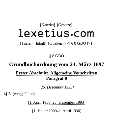
[
Kanzlei
] [
Gesetze
]
[
Titelei
] [
Inhalt
] [
Quellen
]
[
<
]
§ 8 GBO
[
>
]
§ 8 GBO
Grundbuchordnung vom 24. März 1897
Erster Abschnitt. Allgemeine Vorschriften
Paragraf 8
[25. Dezember 1993]
1
§ 8
.
(weggefallen)
[1. April 1936–25. Dezember 1993]
[1. Januar 1900–1. April 1936]