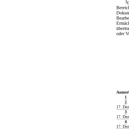
5
Bereic
Dokume
Bearbe
Ermäch
übertr
oder V
Anmer
1
.
2
.
17. De
3
.
17. De
4
.
17. De