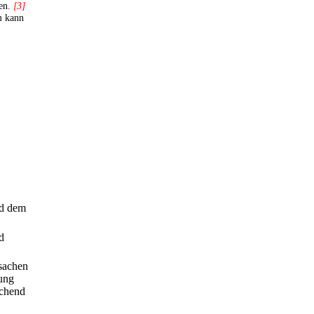
gen.
[3]
m kann
nd dem
d
nsachen
rung
echend