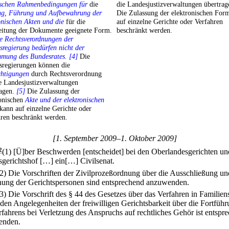
ischen Rahmenbedingungen für
die
die Landesjustizverwaltungen übertra
ng, Führung und Aufbewahrung der
Die Zulassung der elektronischen For
onischen Akten und die
für die
auf einzelne Gerichte oder Verfahren
eitung der Dokumente geeignete Form.
beschränkt werden.
e Rechtsverordnungen der
regierung bedürfen nicht der
mmung des Bundesrates. [4]
Die
sregierungen können die
htigungen
durch Rechtsverordnung
e Landesjustizverwaltungen
ragen.
[5]
Die Zulassung der
ronischen
Akte und der elektronischen
ann auf einzelne Gerichte oder
ren beschränkt werden.
[1. September 2009–1. Oktober 2009]
2
(1) [Ü]ber Beschwerden [entscheidet] bei den Oberlandesgerichten u
gerichtshof […] ein[…] Civilsenat.
(2) Die Vorschriften der Zivilprozeßordnung über die Ausschließung un
ung der Gerichtspersonen sind entsprechend anzuwenden.
(3) Die Vorschrift des § 44 des Gesetzes über das Verfahren in Familie
 den Angelegenheiten der freiwilligen Gerichtsbarkeit über die Fortfüh
rfahrens bei Verletzung des Anspruchs auf rechtliches Gehör ist entspr
enden.