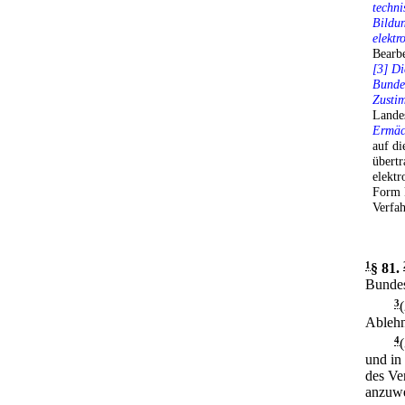
techn
Bildu
elektr
Bearb
[3] Di
Bundes
Zusti
Lande
Ermäc
auf di
übert
elekt
Form k
Verfah
1
§ 81
.
Bundes
3
Ablehn
4
und in
des Ve
anzuw