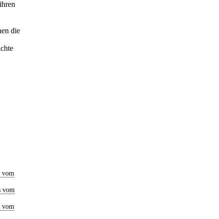
ihren
nen die
ichte
s vom
s vom
s vom