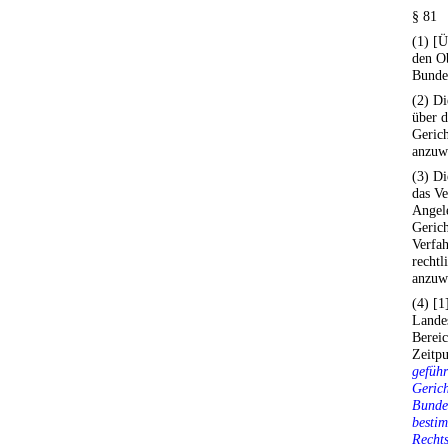
§ 81
(1) [Ü
den O
Bunde
(2) Di
über 
Gerich
anzuw
(3) Di
das Ve
Angele
Gerich
Verfah
rechtl
anzuw
(4) [1
Lande
Berei
Zeitp
geführ
Gerich
Bunde
bestim
Rechts