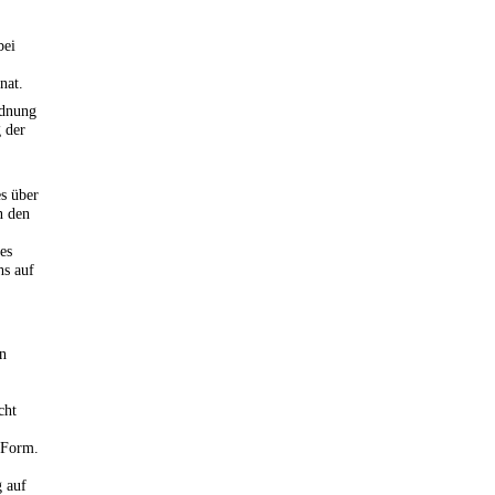
bei
nat.
rdnung
 der
es über
n den
es
hs auf
n
cht
 Form.
 auf