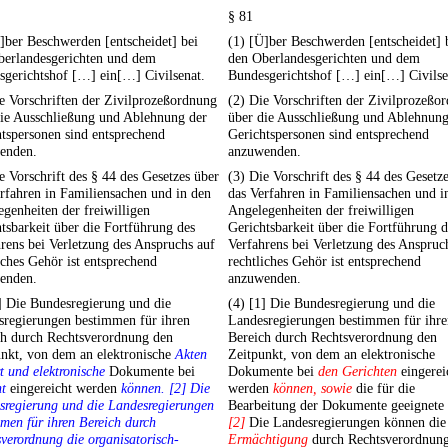
§ 81
]ber Beschwerden [entscheidet] bei
(1) [Ü]ber Beschwerden [entscheidet] 
berlandesgerichten und dem
den Oberlandesgerichten und dem
sgerichtshof […] ein[…] Civilsenat.
Bundesgerichtshof […] ein[…] Civilse
e Vorschriften der Zivilprozeßordnung
(2) Die Vorschriften der Zivilprozeßo
die Ausschließung und Ablehnung der
über die Ausschließung und Ablehnung
tspersonen sind entsprechend
Gerichtspersonen sind entsprechend
enden.
anzuwenden.
e Vorschrift des § 44 des Gesetzes über
(3) Die Vorschrift des § 44 des Gesetz
rfahren in Familiensachen und in den
das Verfahren in Familiensachen und i
genheiten der freiwilligen
Angelegenheiten der freiwilligen
tsbarkeit über die Fortführung des
Gerichtsbarkeit über die Fortführung d
rens bei Verletzung des Anspruchs auf
Verfahrens bei Verletzung des Anspruc
iches Gehör ist entsprechend
rechtliches Gehör ist entsprechend
enden.
anzuwenden.
] Die Bundesregierung und die
(4) [1] Die Bundesregierung und die
sregierungen bestimmen für ihren
Landesregierungen bestimmen für ihre
ch durch Rechtsverordnung den
Bereich durch Rechtsverordnung den
unkt, von dem an elektronische
Akten
Zeitpunkt, von dem an elektronische
t und elektronische
Dokumente bei
Dokumente bei
den Gerichten
eingerei
t
eingereicht werden
können. [2] Die
werden
können, sowie
die für die
sregierung und die Landesregierungen
Bearbeitung der Dokumente geeignete
men für ihren Bereich durch
[2]
Die Landesregierungen können die
verordnung die organisatorisch-
Ermächtigung
durch Rechtsverordnung