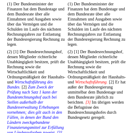
(1) Der Bundesminister der
(1) Der Bundesminister der
Finanzen hat dem Bundestage und
Finanzen hat dem Bundestage und
dem Bundesrate über alle
dem Bundesrate über alle
Einnahmen und Ausgaben sowie
Einnahmen und Ausgaben sowie
über das Vermögen und die
über das Vermögen und die
Schulden im Laufe des nächsten
Schulden im Laufe des nächsten
Rechnungsjahres zur Entlastung
Rechnungsjahres zur Entlastung
der Bundesregierung Rechnung zu
der Bundesregierung Rechnung zu
legen.
legen.
(2) [1] Der Bundesrechnungshof,
(2) [1] Der Bundesrechnungshof,
dessen Mitglieder richterliche
dessen Mitglieder richterliche
Unabhängigkeit besitzen, prüft die
Unabhängigkeit besitzen, prüft die
Rechnung sowie die
Rechnung sowie die
Wirtschaftlichkeit und
Wirtschaftlichkeit und
Ordnungsmäßigkeit der Haushalts-
Ordnungsmäßigkeit der Haushalts-
und
Wirtschaftsführung des
und
Wirtschaftsführung.
[2] Er hat
Bundes.
[2]
Zum Zweck der
außer der Bundesregierung
Prüfung nach Satz 1 kann der
unmittelbar dem Bundestage und
Bundesrechnungshof auch bei
dem Bundesrate jährlich zu
Stellen außerhalb der
berichten.
[3]
Im übrigen werden
Bundesverwaltung Erhebungen
die Befugnisse des
vornehmen; dies gilt auch in den
Bundesrechnungshofes durch
Fällen, in denen der Bund den
Bundesgesetz geregelt.
Ländern zweckgebundene
Finanzierungsmittel zur Erfüllung
von Länderaufgaben zuweist. [3]