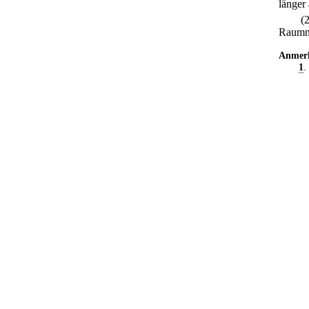
länger
(
Raumno
Anmer
1
.