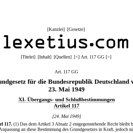
[
Kanzlei
] [
Gesetze
]
[
Titelei
] [
Inhalt
] [
Quellen
]
[
<
]
Art. 117 GG
[
>
]
Art. 117 GG
ndgesetz für die Bundesrepublik Deutschland
23. Mai 1949
XI. Übergangs- und Schlußbestimmungen
Artikel 117
[24. Mai 1949]
el 117
.
(1) Das dem Artikel 3 Absatz 2 entgegenstehende Recht bleibt b
 Anpassung an diese Bestimmung des Grundgesetzes in Kraft, jedoch ni