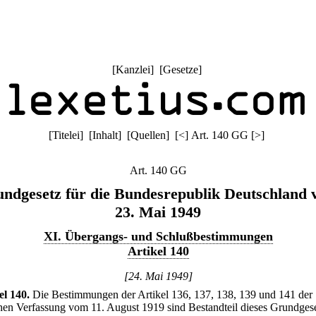
[
Kanzlei
] [
Gesetze
]
[
Titelei
] [
Inhalt
] [
Quellen
]
[
<
]
Art. 140 GG
[
>
]
Art. 140 GG
ndgesetz für die Bundesrepublik Deutschland
23. Mai 1949
XI. Übergangs- und Schlußbestimmungen
Artikel 140
[24. Mai 1949]
el 140
.
Die Bestimmungen der Artikel 136, 137, 138, 139 und 141 der
hen Verfassung vom 11. August 1919 sind Bestandteil dieses Grundgese