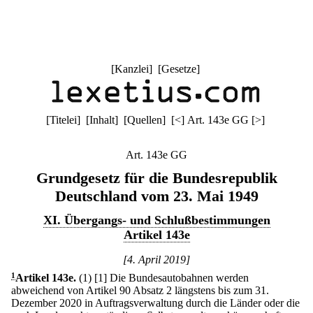
[
Kanzlei
] [
Gesetze
]
[
Titelei
] [
Inhalt
] [
Quellen
]
[
<
]
Art. 143e GG
[
>
]
Art. 143e GG
Grundgesetz für die Bundesrepublik
Deutschland vom 23. Mai 1949
XI. Übergangs- und Schlußbestimmungen
Artikel 143e
[4. April 2019]
1
Artikel 143e
.
(1)
[1] Die Bundesautobahnen werden
abweichend von Artikel 90 Absatz 2 längstens bis zum 31.
Dezember 2020 in Auftragsverwaltung durch die Länder oder die