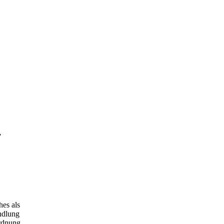
7
hes als
andlung
ordnung