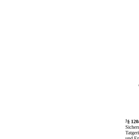
1
§ 120
Sicher
Tatgeri
und En