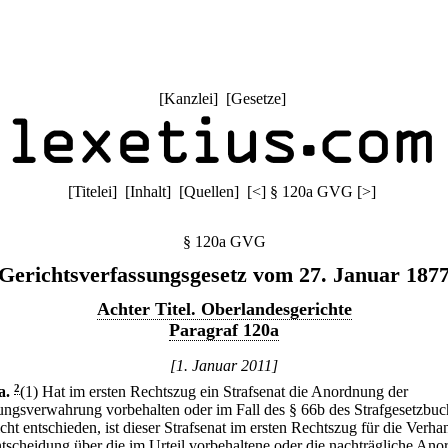
[
Kanzlei
] [
Gesetze
]
[
Titelei
] [
Inhalt
] [
Quellen
]
[
<
]
§ 120a GVG
[
>
]
§ 120a GVG
Gerichtsverfassungsgesetz vom 27. Januar 187
Achter Titel. Oberlandesgerichte
Paragraf 120a
[1. Januar 2011]
a
.
2
(1) Hat im ersten Rechtszug ein Strafsenat die Anordnung der
ungsverwahrung vorbehalten oder im Fall des § 66b des Strafgesetzbuc
cht entschieden, ist dieser Strafsenat im ersten Rechtszug für die Verh
tscheidung über die im Urteil vorbehaltene oder die nachträgliche An