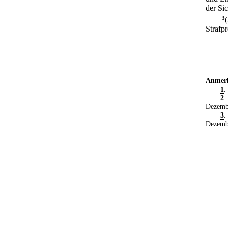
der Si
3
Strafp
Anmer
1
.
2
.
Dezemb
3
.
Dezemb