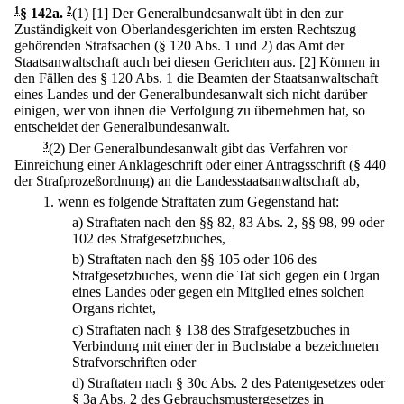
1
§ 142a
.
2
(1)
[1] Der Generalbundesanwalt übt in den zur
Zuständigkeit von Oberlandesgerichten im ersten Rechtszug
gehörenden Strafsachen (§ 120 Abs. 1 und 2) das Amt der
Staatsanwaltschaft auch bei diesen Gerichten aus.
[2] Können in
den Fällen des § 120 Abs. 1 die Beamten der Staatsanwaltschaft
eines Landes und der Generalbundesanwalt sich nicht darüber
einigen, wer von ihnen die Verfolgung zu übernehmen hat, so
entscheidet der Generalbundesanwalt.
3
(2) Der Generalbundesanwalt gibt das Verfahren vor
Einreichung einer Anklageschrift oder einer Antragsschrift (§ 440
der Strafprozeßordnung) an die Landesstaatsanwaltschaft ab,
1.
wenn es folgende Straftaten zum Gegenstand hat:
a)
Straftaten nach den §§ 82, 83 Abs. 2, §§ 98, 99 oder
102 des Strafgesetzbuches,
b)
Straftaten nach den §§ 105 oder 106 des
Strafgesetzbuches, wenn die Tat sich gegen ein Organ
eines Landes oder gegen ein Mitglied eines solchen
Organs richtet,
c)
Straftaten nach § 138 des Strafgesetzbuches in
Verbindung mit einer der in Buchstabe a bezeichneten
Strafvorschriften oder
d)
Straftaten nach § 30c Abs. 2 des Patentgesetzes oder
§ 3a Abs. 2 des Gebrauchsmustergesetzes in