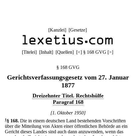
[
Kanzlei
] [
Gesetze
]
[
Titelei
] [
Inhalt
] [
Quellen
]
[
<
]
§ 168 GVG
[
>
]
§ 168 GVG
Gerichtsverfassungsgesetz vom 27. Januar
1877
Dreizehnter Titel. Rechtshülfe
Paragraf 168
[1. Oktober 1950]
1
§ 168
.
Die in einem deutschen Land bestehenden Vorschriften
über die Mitteilung von Akten einer öffentlichen Behörde an ein
Gericht dieses Landes sind auch dann anzuwenden, wenn das