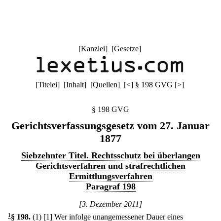
[
Kanzlei
] [
Gesetze
]
[
Titelei
] [
Inhalt
] [
Quellen
]
[
<
]
§ 198 GVG
[
>
]
§ 198 GVG
Gerichtsverfassungsgesetz vom 27. Januar
1877
Siebzehnter Titel. Rechtsschutz bei überlangen
Gerichtsverfahren und strafrechtlichen
Ermittlungsverfahren
Paragraf 198
[3. Dezember 2011]
1
§ 198
.
(1)
[1] Wer infolge unangemessener Dauer eines