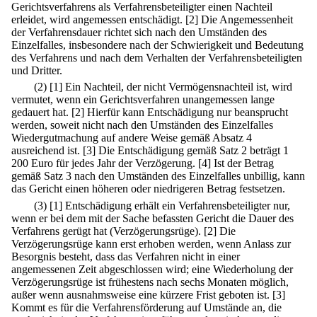
Gerichtsverfahrens als Verfahrensbeteiligter einen Nachteil
erleidet, wird angemessen entschädigt.
[2] Die Angemessenheit
der Verfahrensdauer richtet sich nach den Umständen des
Einzelfalles, insbesondere nach der Schwierigkeit und Bedeutung
des Verfahrens und nach dem Verhalten der Verfahrensbeteiligten
und Dritter.
(2)
[1] Ein Nachteil, der nicht Vermögensnachteil ist, wird
vermutet, wenn ein Gerichtsverfahren unangemessen lange
gedauert hat.
[2] Hierfür kann Entschädigung nur beansprucht
werden, soweit nicht nach den Umständen des Einzelfalles
Wiedergutmachung auf andere Weise gemäß Absatz 4
ausreichend ist.
[3] Die Entschädigung gemäß Satz 2 beträgt 1
200 Euro für jedes Jahr der Verzögerung.
[4] Ist der Betrag
gemäß Satz 3 nach den Umständen des Einzelfalles unbillig, kann
das Gericht einen höheren oder niedrigeren Betrag festsetzen.
(3)
[1] Entschädigung erhält ein Verfahrensbeteiligter nur,
wenn er bei dem mit der Sache befassten Gericht die Dauer des
Verfahrens gerügt hat (Verzögerungsrüge).
[2] Die
Verzögerungsrüge kann erst erhoben werden, wenn Anlass zur
Besorgnis besteht, dass das Verfahren nicht in einer
angemessenen Zeit abgeschlossen wird; eine Wiederholung der
Verzögerungsrüge ist frühestens nach sechs Monaten möglich,
außer wenn ausnahmsweise eine kürzere Frist geboten ist.
[3]
Kommt es für die Verfahrensförderung auf Umstände an, die