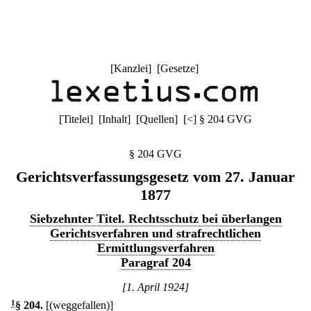
[
Kanzlei
] [
Gesetze
]
[
Titelei
] [
Inhalt
] [
Quellen
]
[
<
]
§ 204 GVG
§ 204 GVG
Gerichtsverfassungsgesetz vom 27. Januar
1877
Siebzehnter Titel. Rechtsschutz bei überlangen
Gerichtsverfahren und strafrechtlichen
Ermittlungsverfahren
Paragraf 204
[1. April 1924]
1
§ 204
.
[(weggefallen)]