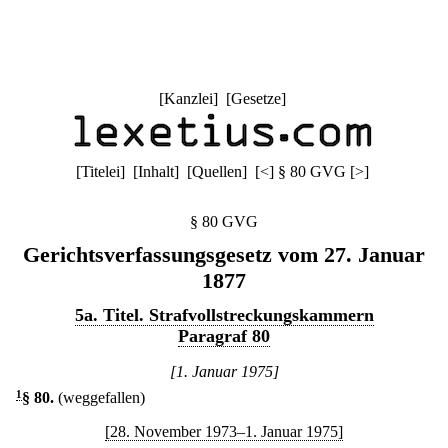
[
Kanzlei
] [
Gesetze
]
[
Titelei
] [
Inhalt
] [
Quellen
]
[
<
]
§ 80 GVG
[
>
]
§ 80 GVG
Gerichtsverfassungsgesetz vom 27. Januar
1877
5a. Titel. Strafvollstreckungskammern
Paragraf 80
[1. Januar 1975]
1
§ 80
.
(weggefallen)
[28. November 1973–1. Januar 1975]