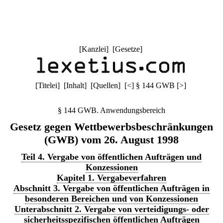
[
Kanzlei
] [
Gesetze
]
[
Titelei
] [
Inhalt
] [
Quellen
]
[
<
]
§ 144 GWB
[
>
]
§ 144 GWB. Anwendungsbereich
Gesetz gegen Wettbewerbsbeschränkungen
(GWB) vom 26. August 1998
Teil 4. Vergabe von öffentlichen Aufträgen und
Konzessionen
Kapitel 1. Vergabeverfahren
Abschnitt 3. Vergabe von öffentlichen Aufträgen in
besonderen Bereichen und von Konzessionen
Unterabschnitt 2. Vergabe von verteidigungs- oder
sicherheitsspezifischen öffentlichen Aufträgen